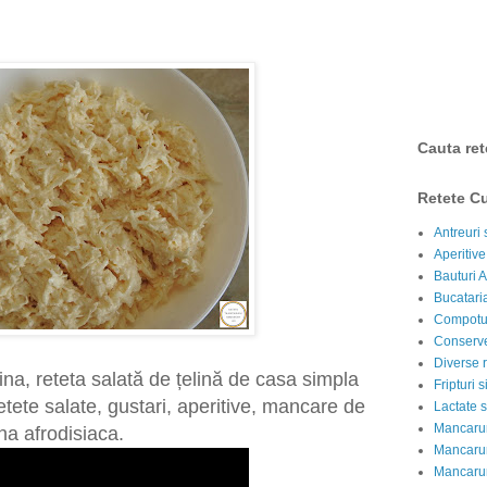
Cauta ret
Retete Cu
Antreuri 
Aperitive
Bauturi A
Bucataria
Compotur
Conserve
Diverse r
ina, reteta salată de țelină de casa simpla
Fripturi 
tete salate, gustari, aperitive, mancare de
Lactate s
Mancarur
a afrodisiaca.
Mancarur
Mancarur