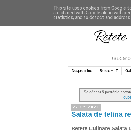
This site uses cookies from Google to 
are shared with Google along with per
statistics, and to detect and address
Despre mine
Retete A - Z
Gal
Se afișează postările sorta
după
27.05.2021
Salata de telina re
Retete Culinare Salata 