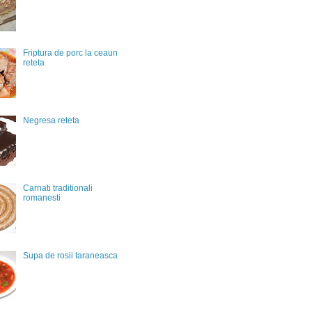
Friptura de porc la ceaun
reteta
Negresa reteta
Carnati traditionali
romanesti
Supa de rosii taraneasca