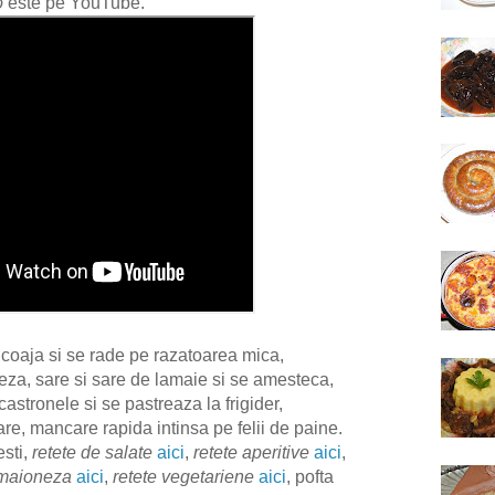
o
este pe YouTube.
 coaja si se rade pe razatoarea mica,
za, sare si sare de lamaie si se amesteca,
castronele si se pastreaza la frigider,
are, mancare rapida intinsa pe felii de paine.
esti,
retete de salate
aici
,
retete aperitive
aici
,
 maioneza
aici
,
retete vegetariene
aici
, pofta