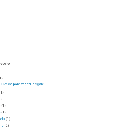
etele
1)
ulet de porc fraged la tigaie
(1)
1)
ie
(1)
e
(1)
arie
(1)
rie
(1)