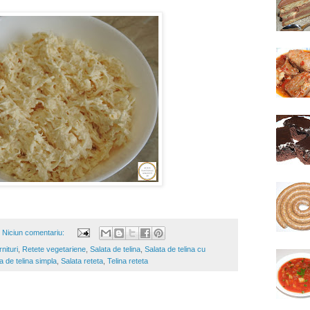
Niciun comentariu:
nituri
,
Retete vegetariene
,
Salata de telina
,
Salata de telina cu
a de telina simpla
,
Salata reteta
,
Telina reteta