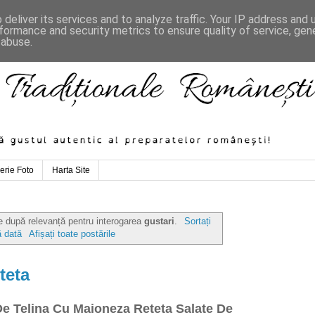
deliver its services and to analyze traffic. Your IP address and
formance and security metrics to ensure quality of service, ge
 abuse.
erie Foto
Harta Site
te după relevanță pentru interogarea
gustari
.
Sortați
 dată
Afișați toate postările
teta
De Telina Cu Maioneza Reteta Salate De