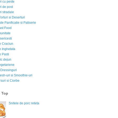
i cu peste
i de post
i stradale
Torturi si Deserturi
e Panificatie si Patiserie
ast Food
munitate
sericesti
e Craciun
e Inghetata
e Pasti
ic dejun
egetariene
 Dressinguri
esh-uri si Smoothie-uri
suri si Ciorbe
e Top
Snitele de porc reteta