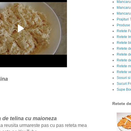
Mancarur
Mancarur
Mancarur
Prajituri 
Produse d
Retete F
Retete I
Retete bi
Retete d
Retete d
Retete d
Retete m
Retete v
Sosuri si
lina
Sucuri Fr
Supe Bor
Retete d
a de telina cu maioneza
na reusita urmareste pas cu pas reteta mea