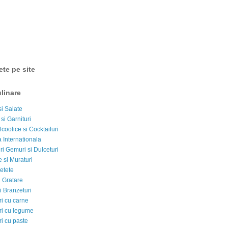
ete pe site
linare
si Salate
 si Garnituri
lcoolice si Cocktailuri
 Internationala
i Gemuri si Dulceturi
 si Muraturi
etete
si Gratare
i Branzeturi
i cu carne
i cu legume
i cu paste