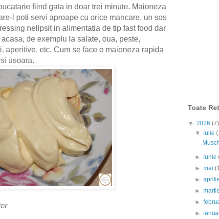
bucatarie fiind gata in doar trei minute. Maioneza
are-l poti servi aproape cu orice mancare, un sos
ressing nelipsit in alimentatia de tip fast food dar
e acasa, de exemplu la salate, oua, peste,
, aperitive, etc.
Cum se face o maioneza rapida
si usoara.
Toate Ret
▼
2026
(7)
▼
iulie
(
Muschi
►
iunie
►
mai
(
►
april
►
marti
►
febru
er
►
ianua