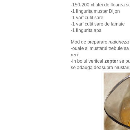
-150-200ml ulei de floarea s
-1 lingurita mustar Dijon
-1 varf cutit sare
-1 varf cutit sare de lamaie
-1 lingurita apa
Mod de preparare
maioneza r
-ouale si mustarul trebuie sa 
reci,
-in bolul vertical
zepter
se pu
se adauga deasupra mustarul,