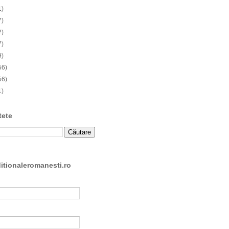
1)
7)
2)
7)
9)
56)
56)
1)
tete
ditionaleromanesti.ro