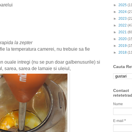
oarelui
►
2025
(1
►
2024
(2
►
2023
(2
►
2022
(4
►
2021
(6
►
2020
(1
apida la zepter
►
2019
(1
fie la temperatura camerei, nu trebuie sa fie
►
2018
(1
n ouale intregi (nu se pun doar galbenusurile) si
Cauta Re
 sarea, sarea de lamaie si uleiul,
Contact
retetetra
Nume
E-mail
*