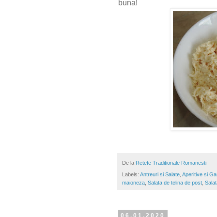
buna!
De la
Retete Traditionale Romanesti
Labels:
Antreuri si Salate
,
Aperitive si Gar
maioneza
,
Salata de telina de post
,
Salat
06.01.2020