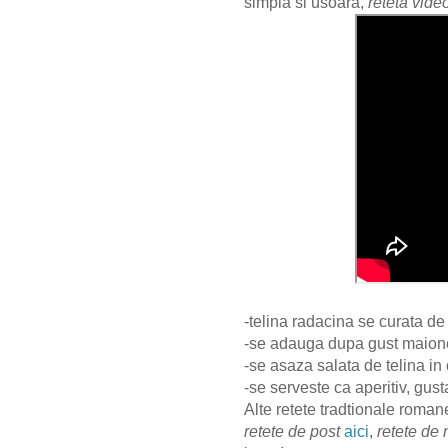
simpla si usoara,
reteta vide
-telina radacina se curata de
-se adauga dupa gust maione
-se asaza salata de telina in 
-se serveste ca aperitiv, gust
Alte retete tradtionale roman
retete de post
aici
,
retete de