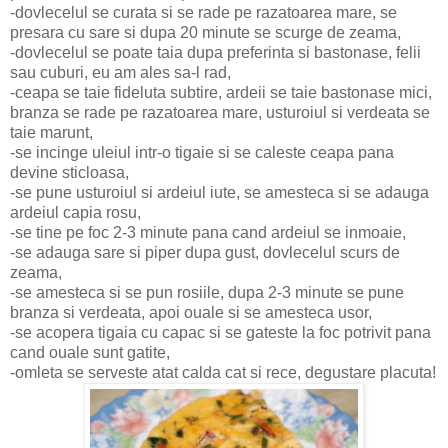
-dovlecelul se curata si se rade pe razatoarea mare, se
presara cu sare si dupa 20 minute se scurge de zeama,
-dovlecelul se poate taia dupa preferinta si bastonase, felii
sau cuburi, eu am ales sa-l rad,
-ceapa se taie fideluta subtire, ardeii se taie bastonase mici,
branza se rade pe razatoarea mare, usturoiul si verdeata se
taie marunt,
-se incinge uleiul intr-o tigaie si se caleste ceapa pana
devine sticloasa,
-se pune usturoiul si ardeiul iute, se amesteca si se adauga
ardeiul capia rosu,
-se tine pe foc 2-3 minute pana cand ardeiul se inmoaie,
-se adauga sare si piper dupa gust, dovlecelul scurs de
zeama,
-se amesteca si se pun rosiile, dupa 2-3 minute se pune
branza si verdeata, apoi ouale si se amesteca usor,
-se acopera tigaia cu capac si se gateste la foc potrivit pana
cand ouale sunt gatite,
-omleta se serveste atat calda cat si rece, degustare placuta!