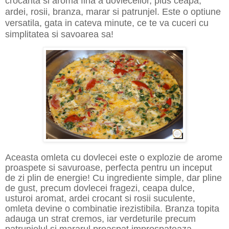
crocanta si aroma fina a dovleceilor, plus ceapa,
ardei, rosii, branza, marar si patrunjel. Este o optiune
versatila, gata
i
n c
a
teva minute, ce te va cuceri cu
simplitatea si savoarea sa!
Aceasta omlet
a
cu dovlecei este o explozie de arome
proaspete si savuroase, perfecta pentru un inceput
de zi plin de energie! Cu ingrediente simple, dar pline
de gust, precum dovlecei fragezi, ceapa dulce,
usturoi aromat, ardei crocant si rosii suculente,
omleta devine o combinatie irezistibila. Branza topita
adauga un strat cremos, iar verdeturile precum
patrunjelul si mararul proaspat improspateaza