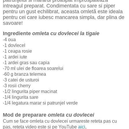
intreagul preparat. Condimentata cu sare si piper
pentru un gust echilibrat, aceasta omlet
ă
este ideala
pentru cei care iubesc mancarea simpla, dar plina de
savoare!
Ingrediente
omleta cu dovlecei la tigaie
-4 oua
-1 dovlecel
-1 ceapa rosie
-1 ardei iute
-1 ardei gras sau capia
-70 ml ulei de floarea soarelui
-60 g branza telemea
-3 catei de usturoi
-3 rosii cherry
-1/2 lingurita piper macinat
-1/4 lingurita sare
-1/4 legatura marar si patrunjel verde
Mod de preparare
omleta cu dovlecei
Cum se face omleta cu dovlecei urmareste reteta pas cu
pas, reteta video este si pe YouTube
aici
,