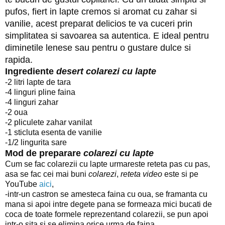
pufos, fiert in lapte cremos si aromat cu zahar si
vanilie, acest preparat delicios te va cuceri prin
simplitatea si savoarea sa autentica. E ideal pentru
diminetile lenese sau pentru o gustare dulce si
rapida.
Ingrediente
desert colarezi cu lapte
-2 litri lapte de tara
-4 linguri pline faina
-4 linguri zahar
-2 oua
-2 pliculete zahar vanilat
-1 sticluta esenta de vanilie
-1/2 lingurita sare
Mod de preparare
colarezi cu lapte
Cum se fac colarezii cu lapte urmareste reteta pas cu pas,
asa se fac cei mai buni
colarezi
,
reteta video
este si pe
YouTube
aici
,
-intr-un castron se amesteca faina cu oua, se framanta cu
mana si apoi intre degete pana se formeaza mici bucati de
coca de toate formele reprezentand colarezii, se pun apoi
intr-o sita si se elimina orice urma de faina,