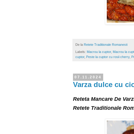
De la
Retete Traditionale Romanesti
Labels:
Macrou la cuptor
,
Macrou la cupt
cuptor
,
Peste la cuptor cu rosii cherry
,
P
07.11.2024
Varza dulce cu ci
Reteta Mancare De Varz
Retete Traditionale Ro