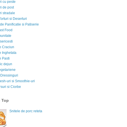
i cu peste
i de post
i stradale
Torturi si Deserturi
e Panificatie si Patiserie
ast Food
munitate
sericesti
e Craciun
e Inghetata
e Pasti
ic dejun
egetariene
 Dressinguri
esh-uri si Smoothie-uri
suri si Ciorbe
e Top
Snitele de porc reteta