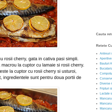
Cauta ret
Retete Cu
Antreuri 
 rosii cherry, gata in cativa pasi simpli.
Aperitive
Bauturi A
macrou la cuptor cu lamaie si rosii cherry.
Bucataria
ste la cuptor cu rosii cherry si usturoi,
Compotur
, ingredientele sunt pentru doua portii de
Conserve
Diverse r
Fripturi 
Lactate s
Mancarur
Mancarur
Mancarur