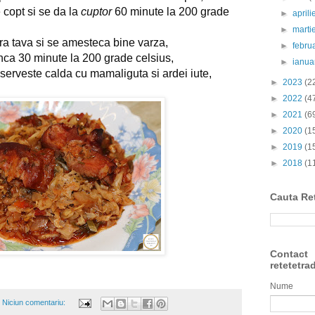
 copt si se da la
cuptor
60 minute la 200 grade
►
april
►
marti
a tava si se amesteca bine varza,
►
febru
inca 30 minute la 200 grade celsius,
►
ianua
serveste calda cu mamaliguta si ardei iute,
►
2023
(2
►
2022
(4
►
2021
(6
►
2020
(1
►
2019
(1
►
2018
(1
Cauta Re
Contact
retetetra
Nume
Niciun comentariu: