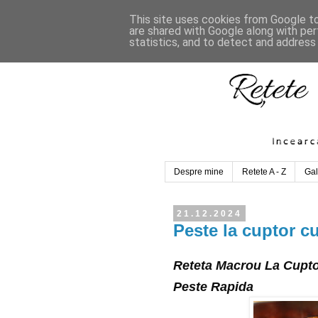
This site uses cookies from Google to 
are shared with Google along with per
statistics, and to detect and address
Despre mine
Retete A - Z
Gal
21.12.2024
Peste la cuptor cu
Reteta Macrou La Cupto
Peste Rapida