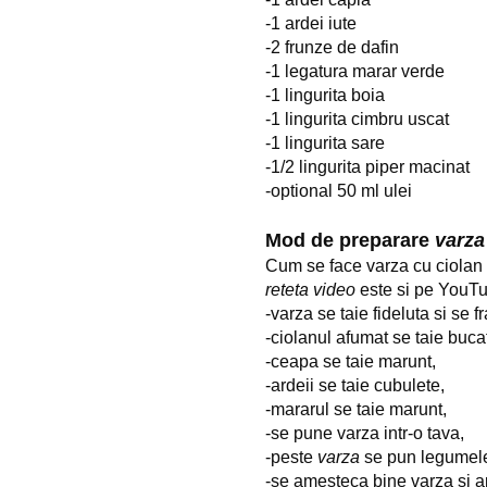
-1 ardei iute
-2 frunze de dafin
-1 legatura marar verde
-1 lingurita boia
-1 lingurita cimbru uscat
-1 lingurita sare
-1/2 lingurita piper macinat
-optional 50 ml ulei
Mod de preparare
varza
Cum se face varza cu ciolan 
reteta video
este si pe YouT
-varza se taie fideluta si se
-ciolanul afumat se taie bucat
-ceapa se taie marunt,
-ardeii se taie cubulete,
-mararul se taie marunt,
-se pune varza intr-o tava,
-peste
varza
se pun legumele,
-se amesteca bine varza si a