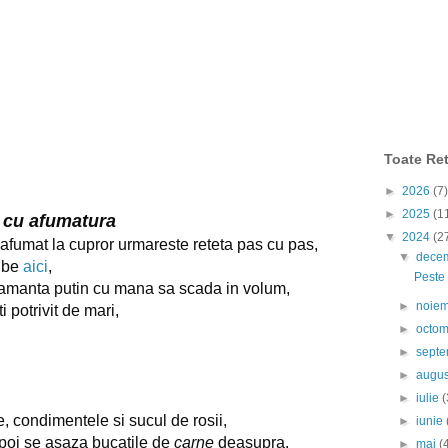
Toate Ret
►
2026
(7)
►
2025
(1
 cu afumatura
▼
2024
(2
afumat la cupror urmareste reteta pas cu pas,
▼
dece
ube
aici
,
Peste 
 framanta putin cu mana sa scada in volum,
►
noie
i potrivit de mari,
►
octo
►
sept
►
augu
►
iulie
(
 condimentele si sucul de rosii,
►
iunie
poi se asaza bucatile de
carne
deasupra,
►
mai
(