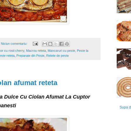
Niciun comentariu:
or cu rosii cherry
,
Macrou reteta
,
Mancaruri cu peste
,
Peste la
este reteta
,
Preparate din Peste
,
Retete de peste
olan afumat reteta
a Dulce Cu Ciolan Afumat La Cuptor
manesti
Supa d