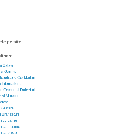
ete pe site
linare
si Salate
 si Garnituri
lcoolice si Cocktailuri
 Internationala
i Gemuri si Dulceturi
 si Muraturi
etete
si Gratare
i Branzeturi
i cu carne
i cu legume
i cu paste