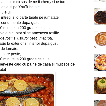
 cuptor cu sos de rosii cherry si usturoi
o
este si pe YouTube
aici
,
uleiul,
e intregi si o parte taiate pe jumatate,
si condimente dupa gust,
30 minute la 200 grade celsius,
va din cuptor si se amesteca rosiile,
l de
rosii
si
usturoi
pestii
macrou
,
este
la exterior si interior dupa gust,
ii de lamaie,
fiecare peste,
40 minute la 200 grade celsius,
serveste cald cu paine de casa si mult sos de
uta!