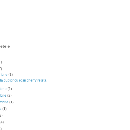
etele
1)
7)
mbrie
(1)
la cuptor cu rosii cherry reteta
mbrie
(1)
mbrie
(2)
embrie
(1)
st
(1)
3)
(4)
4)