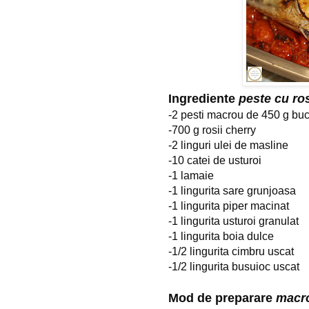
Ingrediente
peste cu ros
-2 pesti macrou de 450 g bu
-700 g rosii cherry
-2 linguri ulei de masline
-10 catei de usturoi
-1 lamaie
-1 lingurita sare grunjoasa
-1 lingurita piper macinat
-1 lingurita usturoi granulat
-1 lingurita boia dulce
-1/2 lingurita cimbru uscat
-1/2 lingurita busuioc uscat
Mod de preparare
macro