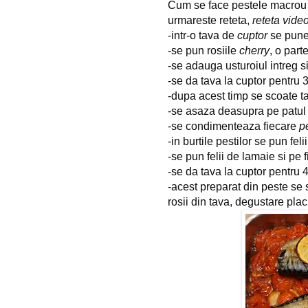
Cum se face pestele macrou la
urmareste reteta,
reteta vide
-intr-o tava de
cuptor
se pune 
-se pun rosiile
cherry
, o part
-se adauga usturoiul intreg 
-se da tava la cuptor pentru 
-dupa acest timp se scoate ta
-se asaza deasupra pe patu
-se condimenteaza fiecare
p
-in burtile pestilor se pun fel
-se pun felii de lamaie si pe 
-se da tava la cuptor pentru 
-acest preparat din peste se 
rosii din tava, degustare plac