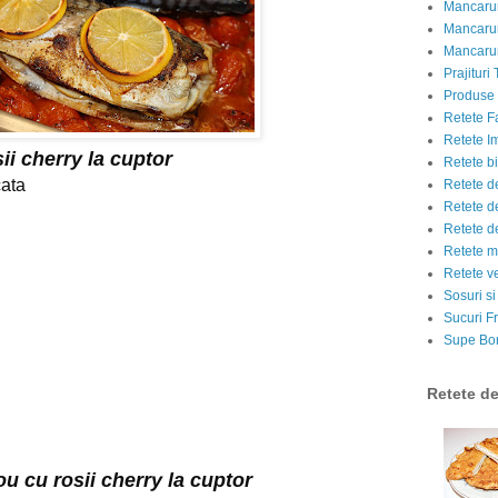
Mancarur
Mancarur
Mancarur
Prajituri 
Produse d
Retete F
Retete I
ii cherry la cuptor
Retete bi
cata
Retete d
Retete d
Retete d
Retete m
Retete v
Sosuri si
Sucuri Fr
Supe Bor
Retete d
u cu rosii cherry la cuptor