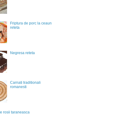
Friptura de porc la ceaun
reteta
Negresa reteta
Carnati traditionali
romanesti
e rosii taraneasca