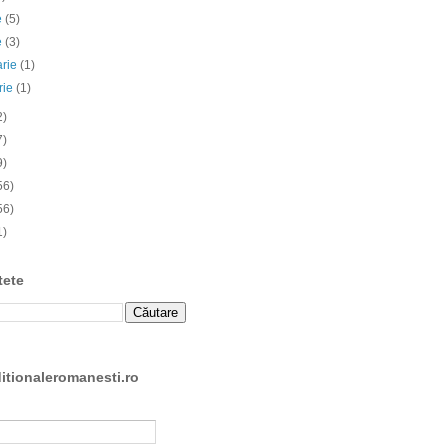
ie
(5)
e
(3)
arie
(1)
rie
(1)
2)
7)
9)
56)
56)
1)
tete
ditionaleromanesti.ro