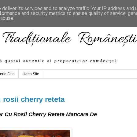
deliver its services and to analyze traffic. Your IP address and
formance and security metrics to ensure quality of service, ge
 abuse.
erie Foto
Harta Site
 rosii cherry reteta
r Cu Rosii Cherry Retete Mancare De