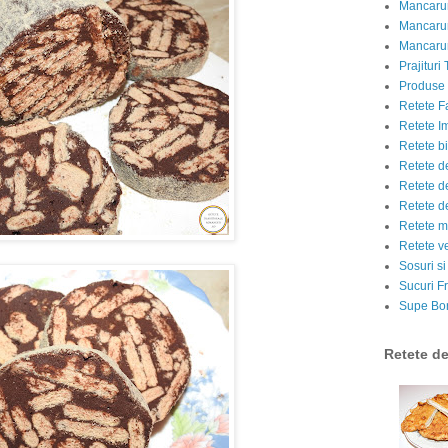
Mancarur
Mancarur
Mancarur
Prajituri 
Produse d
Retete F
Retete I
Retete bi
Retete d
Retete d
Retete d
Retete m
Retete v
Sosuri si
Sucuri Fr
Supe Bor
Retete d