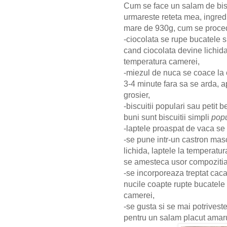
Cum se face un salam de bis
urmareste reteta mea, ingre
mare de 930g, cum se proce
-ciocolata se rupe bucatele s
cand ciocolata devine lichida
temperatura camerei,
-miezul de nuca se coace la c
3-4 minute fara sa se arda, a
grosier,
-biscuitii populari sau petit 
buni sunt biscuitii simpli
popu
-laptele proaspat de vaca se 
-se pune intr-un castron mas
lichida, laptele la temperatu
se amesteca usor compozitia
-se incorporeaza treptat caca
nucile coapte rupte bucatele 
camerei,
-se gusta si se mai potrives
pentru un salam placut amaru