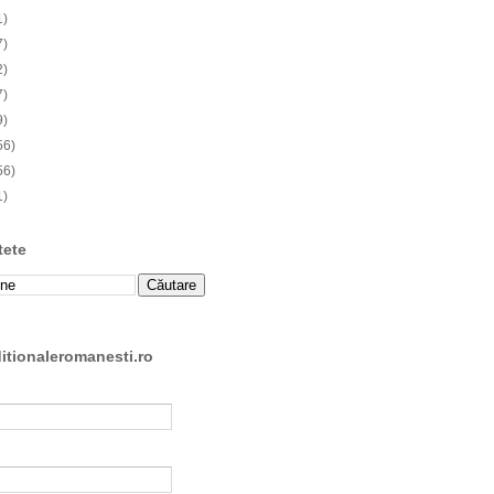
1)
7)
2)
7)
9)
56)
56)
1)
tete
ditionaleromanesti.ro