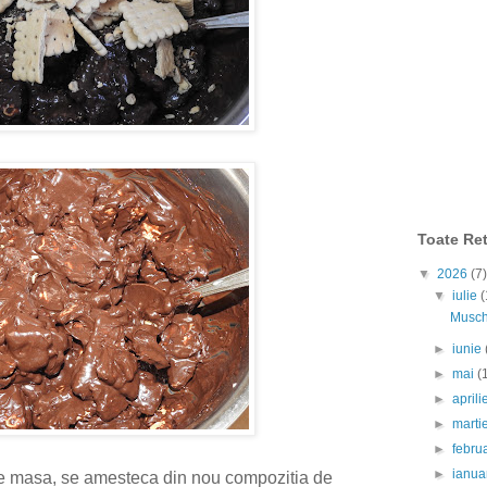
Toate Ret
▼
2026
(7)
▼
iulie
(
Muschi
►
iunie
►
mai
(
►
april
►
marti
►
febru
►
ianua
 pe masa, se amesteca din nou compozitia de