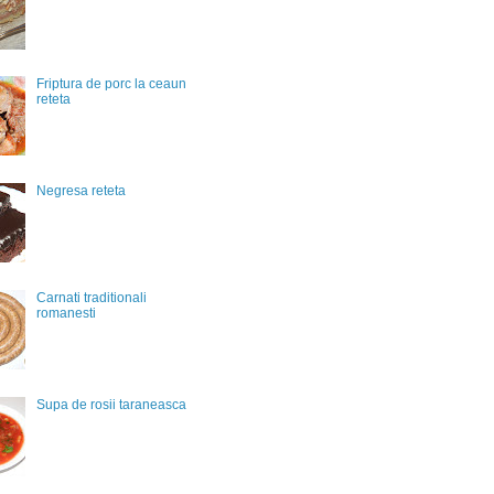
Friptura de porc la ceaun
reteta
Negresa reteta
Carnati traditionali
romanesti
Supa de rosii taraneasca