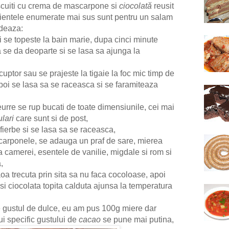
cuiti cu crema de mascarpone si
ciocolată
reusit
dientele enumerate mai sus sunt pentru un salam
deaza:
i se topeste la bain marie, dupa cinci minute
 se da deoparte si se lasa sa ajunga la
uptor sau se prajeste la tigaie la foc mic timp de
poi se lasa sa se raceasca si se faramiteaza
beurre se rup bucati de toate dimensiunile, cei mai
lari
care sunt si de post,
fierbe si se lasa sa se raceasca,
carponele, se adauga un praf de sare, mierea
ra camerei, esentele de vanilie, migdale si rom si
,
oa trecuta prin sita sa nu faca cocoloase, apoi
si ciocolata topita calduta ajunsa la temperatura
te gustul de dulce, eu am pus 100g miere dar
i specific gustului de
cacao
se pune mai putina,