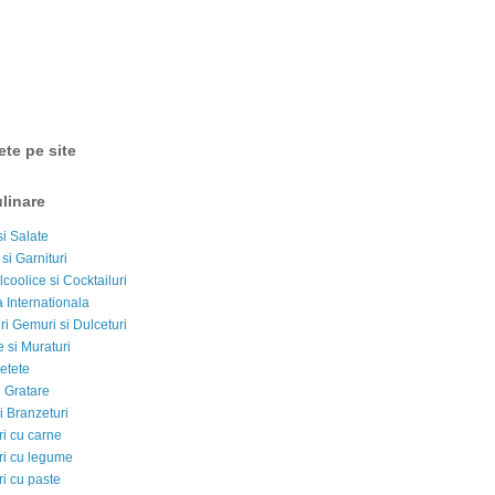
ete pe site
linare
si Salate
 si Garnituri
lcoolice si Cocktailuri
 Internationala
i Gemuri si Dulceturi
 si Muraturi
etete
si Gratare
i Branzeturi
i cu carne
i cu legume
i cu paste