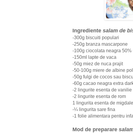
Ingrediente
salam de bi
-300g biscuiti populari
-250g branza mascarpone
-100g ciocolata neagra 50%
-150ml lapte de vaca
-50g miez de nuca prajit
-50-100g miere de albine pol
-50g fulgi de cocos sau biscui
-60g cacao neagra extra dar
-2 lingurite esenta de vanilie
-2 lingurite esenta de rom
1 lingurita esenta de migdal
-¼ lingurita sare fina
-1 folie alimentara pentru in
Mod de preparare
salam