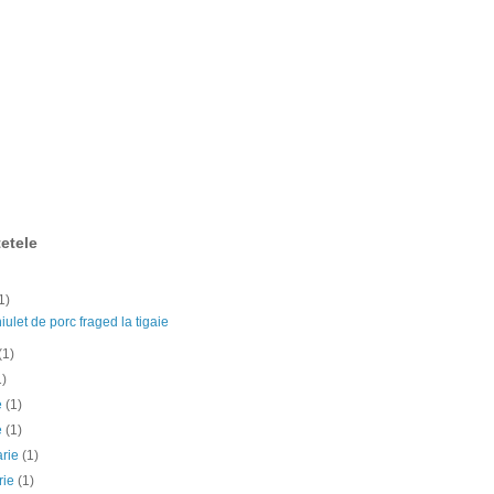
etele
1)
ulet de porc fraged la tigaie
(1)
1)
ie
(1)
e
(1)
arie
(1)
rie
(1)