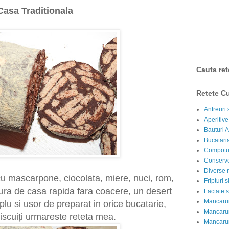
asa Traditionala
Cauta ret
Retete Cu
Antreuri 
Aperitive
Bauturi A
Bucataria
Compotur
Conserve
Diverse r
cu mascarpone, ciocolata, miere, nuci, rom,
Fripturi 
itura de casa rapida fara coacere, un desert
Lactate s
Mancarur
plu si usor de preparat in orice bucatarie,
Mancarur
scuiți urmareste reteta mea.
Mancarur