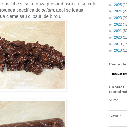
ne pe folie si se ruleaza presand usor cu palmele
►
2025
(1
 rotunda specifica de
salam
, apoi se leaga
►
2024
(2
ua cleme sau clipsuri de birou,
►
2023
(2
►
2022
(4
►
2021
(6
►
2020
(1
►
2019
(1
►
2018
(1
Cauta Re
Contact
retetetra
Nume
E-mail
*