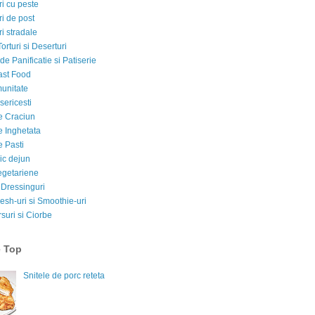
i cu peste
i de post
i stradale
Torturi si Deserturi
e Panificatie si Patiserie
ast Food
munitate
sericesti
e Craciun
e Inghetata
e Pasti
ic dejun
egetariene
 Dressinguri
esh-uri si Smoothie-uri
suri si Ciorbe
e Top
Snitele de porc reteta