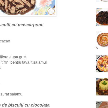
scuiti cu mascarpone
 cacao
iflora dupa gust
ti fini pentru tavalit salamul
k
e
fasurat salamul
 de biscuiti cu ciocolata