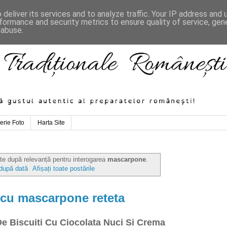
deliver its services and to analyze traffic. Your IP address and
formance and security metrics to ensure quality of service, ge
 abuse.
erie Foto
Harta Site
ate după relevanță pentru interogarea
mascarpone
.
 după dată
Afișați toate postările
 cu mascarpone reteta
e Biscuiti Cu Ciocolata Nuci Si Crema