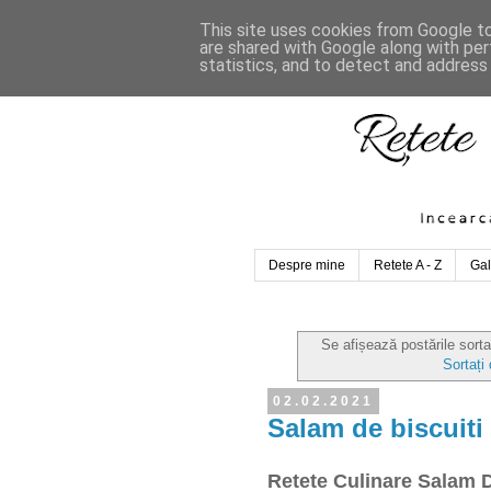
This site uses cookies from Google to 
are shared with Google along with per
statistics, and to detect and address
Despre mine
Retete A - Z
Gal
Se afișează postările sort
Sortați
02.02.2021
Salam de biscuiti
Retete Culinare Salam D