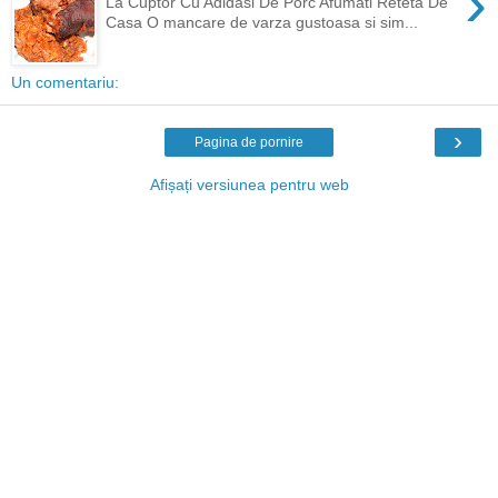
›
La Cuptor Cu Adidasi De Porc Afumati Reteta De
Casa O mancare de varza gustoasa si sim...
Un comentariu:
›
Pagina de pornire
Afișați versiunea pentru web