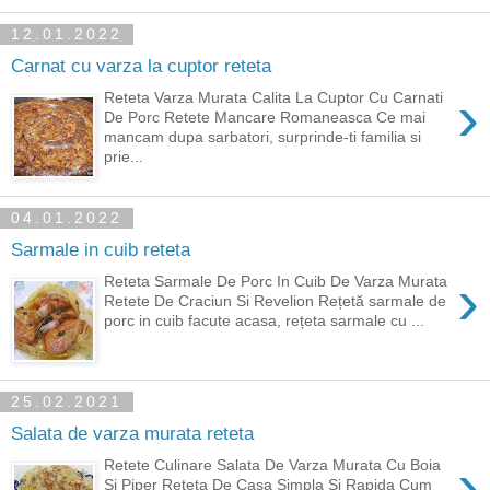
12.01.2022
Carnat cu varza la cuptor reteta
›
Reteta Varza Murata Calita La Cuptor Cu Carnati
De Porc Retete Mancare Romaneasca Ce mai
mancam dupa sarbatori, surprinde-ti familia si
prie...
04.01.2022
Sarmale in cuib reteta
›
Reteta Sarmale De Porc In Cuib De Varza Murata
Retete De Craciun Si Revelion Rețetă sarmale de
porc in cuib facute acasa, rețeta sarmale cu ...
25.02.2021
Salata de varza murata reteta
›
Retete Culinare Salata De Varza Murata Cu Boia
Si Piper Reteta De Casa Simpla Si Rapida Cum