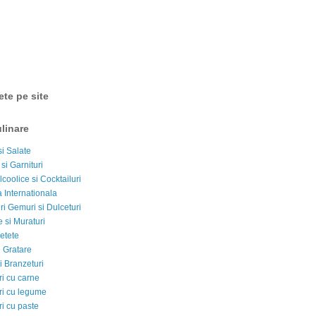
ete pe site
linare
si Salate
 si Garnituri
lcoolice si Cocktailuri
 Internationala
i Gemuri si Dulceturi
 si Muraturi
etete
si Gratare
i Branzeturi
i cu carne
i cu legume
i cu paste