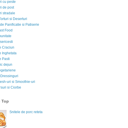
i cu peste
i de post
i stradale
Torturi si Deserturi
e Panificatie si Patiserie
ast Food
munitate
sericesti
e Craciun
e Inghetata
e Pasti
ic dejun
egetariene
 Dressinguri
esh-uri si Smoothie-uri
suri si Ciorbe
e Top
Snitele de porc reteta