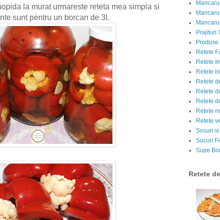
Mancarur
opida la murat urmareste reteta mea simpla si
Mancarur
nte sunt pentru un borcan de 3l.
Mancarur
Prajituri 
Produse d
Retete F
Retete I
Retete bi
Retete d
Retete d
Retete d
Retete m
Retete v
Sosuri si
Sucuri Fr
Supe Bor
Retete d