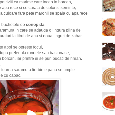
potriviti ca marime care incap in borcan,
e apa rece si se curata de cotor si seminte,
la culoare fara pete maronii se spala cu apa rece
u buchetele de
conopida
,
saramura in care se adauga o lingura plina de
aturi la litrul de apa si doua linguri de zahar
e apoi se opreste focul,
 dupa preferinta rondele sau bastonase,
 borcan, iar printre ei se pun bucati de hrean,
,
 toarna saramura fierbinte pana se umple
ne cu capac,