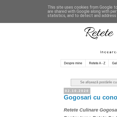
This site uses cookies from Google to 
are shared with Google along with per
statistics, and to detect and address
Despre mine
Retete A - Z
Gal
Se afișează postările cu
02.10.2020
Gogosari cu conop
Retete Culinare Gogosar