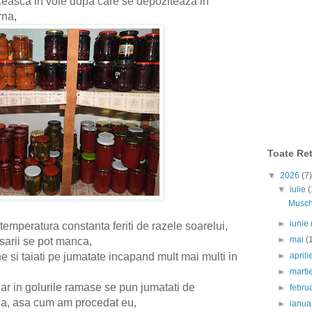
ceasca in voie dupa care se depoziteaza in
rna,
Toate Ret
▼
2026
(7)
▼
iulie
(
Muschi
►
iunie
temperatura constanta feriti de razele soarelui,
►
mai
(
arii se pot manca,
►
april
e si taiati pe jumatate incapand mult mai multi in
►
marti
iar in golurile ramase se pun jumatati de
►
febru
a, asa cum am procedat eu,
►
ianua