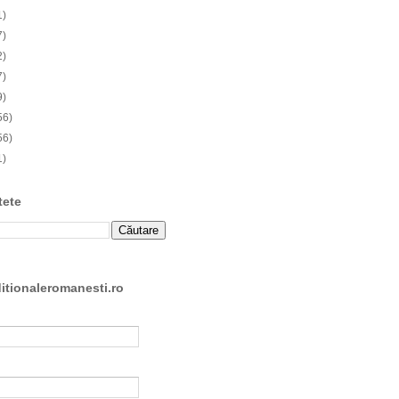
1)
7)
2)
7)
9)
56)
56)
1)
tete
ditionaleromanesti.ro