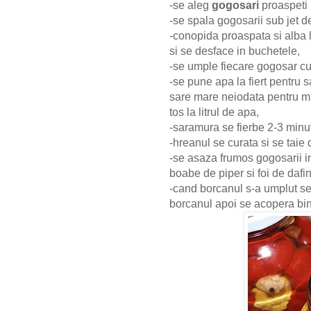
-se aleg
gogosari
proaspeti 
-se spala gogosarii sub jet d
-conopida proaspata si alba 
si se desface in buchetele,
-se umple fiecare gogosar c
-se pune apa la fiert pentru 
sare mare neiodata pentru mur
tos la litrul de apa,
-saramura se fierbe 2-3 minut
-hreanul se curata si se taie
-se asaza frumos gogosarii in
boabe de piper si foi de dafin
-cand borcanul s-a umplut se
borcanul apoi se acopera bi