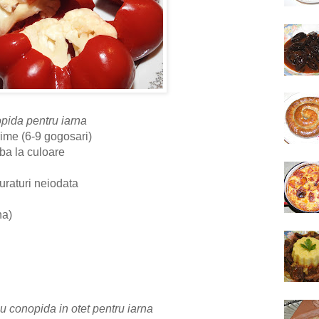
pida pentru iarna
rime (6-9 gogosari)
ba la culoare
uraturi neiodata
na)
u conopida in otet pentru iarna