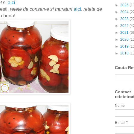
t
si
aici
.
►
2025
(1
esti,
retete de conserve si muraturi
aici
,
retete de
►
2024
(2
ta buna!
►
2023
(2
►
2022
(4
►
2021
(6
►
2020
(1
►
2019
(1
►
2018
(1
Cauta Re
Contact
retetetra
Nume
E-mail
*