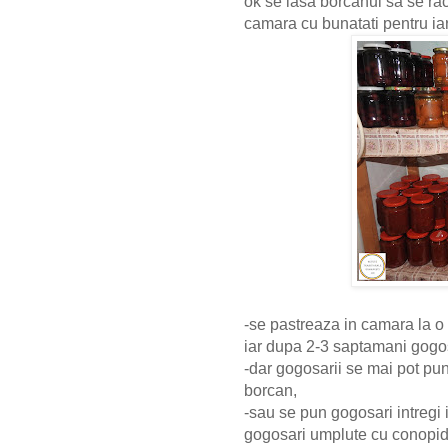
ok se lasa borcanul sa se ra
camara cu bunatati pentru ia
-se pastreaza in camara la o 
iar
dupa 2-3 saptamani gogos
-dar gogosarii se mai pot pun
borcan,
-sau se pun gogosari intregi 
gogosari umplute cu conopid