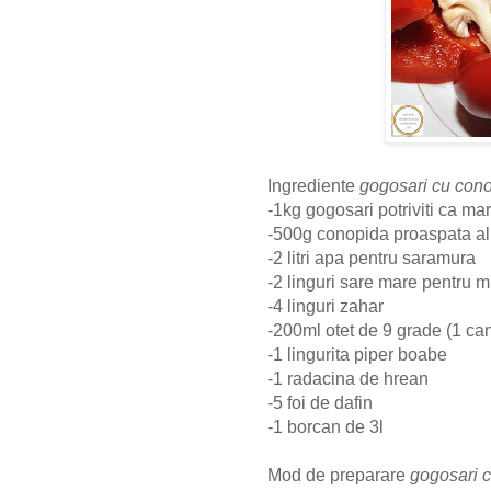
Ingrediente
gogosari cu cono
-1kg gogosari potriviti ca ma
-500g conopida proaspata al
-2 litri apa pentru saramura
-2 linguri sare mare pentru m
-4 linguri zahar
-200ml otet de 9 grade (1 ca
-1 lingurita piper boabe
-1 radacina de hrean
-5 foi de dafin
-1 borcan de 3l
Mod de preparare
gogosari c