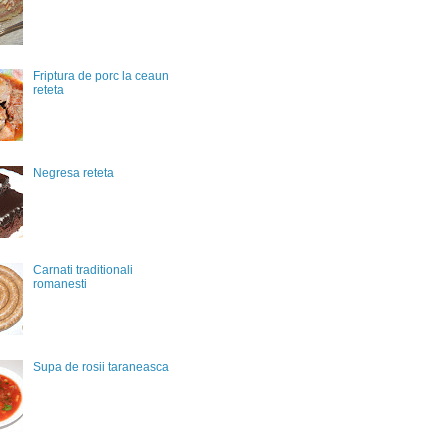
Friptura de porc la ceaun
reteta
Negresa reteta
Carnati traditionali
romanesti
Supa de rosii taraneasca