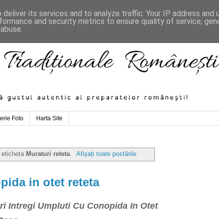
deliver its services and to analyze traffic. Your IP address and
formance and security metrics to ensure quality of service, ge
 abuse.
erie Foto
Harta Site
 eticheta
Muraturi reteta
.
Afișați toate postările
ida in otet reteta
i Intregi Umpluti Cu Conopida In Otet