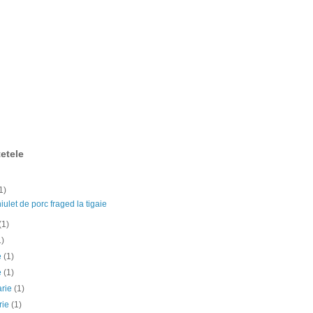
etele
1)
ulet de porc fraged la tigaie
(1)
1)
ie
(1)
e
(1)
arie
(1)
rie
(1)