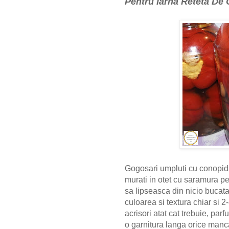
Pentru Iarna Reteta De
Gogosari umpluti cu conopida 
murati in otet cu saramura pe
sa lipseasca din nicio bucata
culoarea si textura chiar si 
acrisori atat cat trebuie, par
o garnitura langa orice mancar