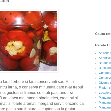
 Casa
Cauta ret
Retete Cu
Antreuri 
Aperitive
Bauturi A
Bucataria
Compotur
Conserve
fara fierbere si fara conservanti sau E-uri
Diverse r
ntru iarna, o conserva minunata care n-ar trebui
Fripturi 
rie, gustosi si frumos colorati pastrandu-si
Lactate s
Mancarur
2-3 ani daca mai raman bineinteles, crocanti si
Mancarur
fumati si foarte aromati mergand serviti oricand ca
Mancarur
e gatita sau friptura la cuptor sau la gratar.