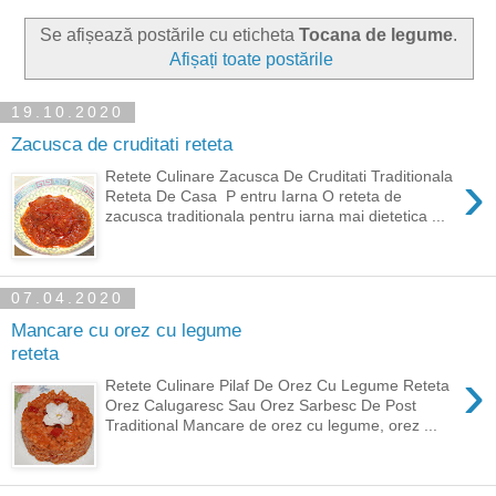
Se afișează postările cu eticheta
Tocana de legume
.
Afișați toate postările
19.10.2020
Zacusca de cruditati reteta
›
Retete Culinare Zacusca De Cruditati Traditionala
Reteta De Casa P entru Iarna O reteta de
zacusca traditionala pentru iarna mai dietetica ...
07.04.2020
Mancare cu orez cu legume
reteta
›
Retete Culinare Pilaf De Orez Cu Legume Reteta
Orez Calugaresc Sau Orez Sarbesc De Post
Traditional Mancare de orez cu legume, orez ...