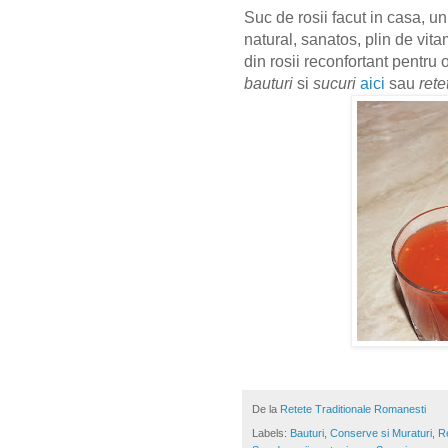
Suc de rosii facut in casa, un
natural, sanatos, plin de vit
din rosii reconfortant pentru 
bauturi
si
sucuri
aici
sau
ret
De la
Retete Traditionale Romanesti
Labels:
Bauturi
,
Conserve si Muraturi
,
Re