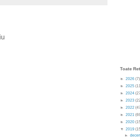
iu
Toate Ret
►
2026
(7)
►
2025
(1
►
2024
(2
►
2023
(2
►
2022
(4
►
2021
(6
►
2020
(1
▼
2019
(1
►
dece