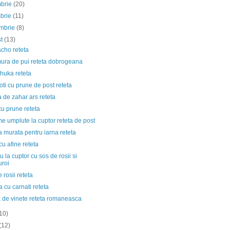
mbrie
(20)
mbrie
(11)
embrie
(8)
st
(13)
cho reteta
ura de pui reteta dobrogeana
huka reteta
i cu prune de post reteta
 de zahar ars reteta
cu prune reteta
 umplute la cuptor reteta de post
 murata pentru iarna reteta
u afine reteta
 la cuptor cu sos de rosii si
uroi
 rosii reteta
 cu carnati reteta
a de vinete reteta romaneasca
10)
(12)