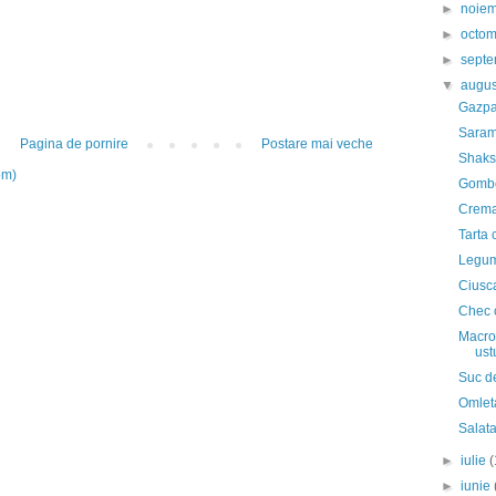
►
noie
►
octo
►
sept
▼
augu
Gazpa
Saram
Pagina de pornire
Postare mai veche
Shaks
om)
Gombot
Crema
Tarta 
Legume
Ciusca
Chec c
Macrou
ust
Suc de
Omleta
Salat
►
iulie
(
►
iunie