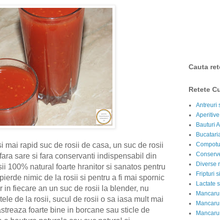
Cauta ret
Retete Cu
Antreuri 
Aperitive
Bauturi A
Bucataria
 mai rapid suc de rosii de casa, un suc de rosii
Compotur
Conserve
fara sare si fara conservanti indispensabil din
Diverse r
sii 100% natural foarte hranitor si sanatos pentru
Fripturi 
pierde nimic de la rosii si pentru a fi mai spornic
Lactate s
 in fiecare an un suc de rosii la blender, nu
Mancarur
tele de la rosii, sucul de rosii o sa iasa mult mai
Mancarur
astreaza foarte bine in borcane sau sticle de
Mancarur