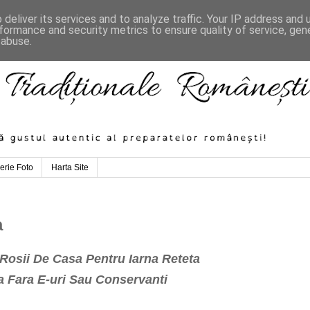
deliver its services and to analyze traffic. Your IP address and
formance and security metrics to ensure quality of service, ge
 abuse.
erie Foto
Harta Site
a
Rosii De Casa Pentru Iarna Reteta
a Fara E-uri Sau Conservanti