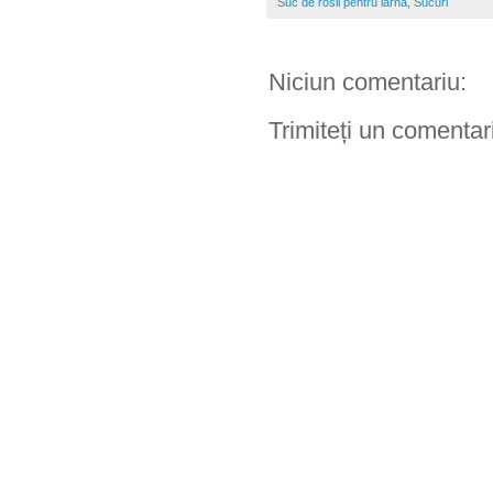
Suc de rosii pentru iarna
,
Sucuri
Niciun comentariu:
Trimiteți un comentar