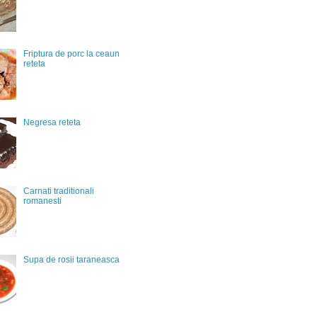
Friptura de porc la ceaun
reteta
Negresa reteta
Carnati traditionali
romanesti
Supa de rosii taraneasca