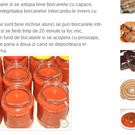
orcane si se astupa bine borcanele cu capace,
integritatea borcanelor intorcandu-le invers cu
le sunt bine inchise atunci se pun borcanele intr-
 si se fierb timp de 20 minute la foc mic,
un fund de bucatarie si se acopera cu prosoape,
ie pana a doua zi cand se depoziteaza in
rna.