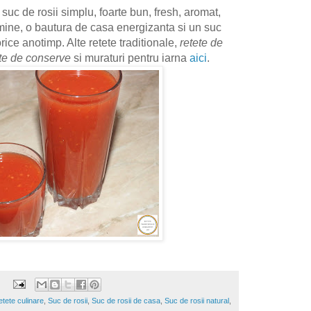
 suc de rosii simplu, foarte bun, fresh, aromat,
amine, o bautura de casa energizanta si un suc
orice anotimp. Alte retete traditionale,
retete de
ete de conserve
si muraturi pentru iarna
aici
.
tete culinare
,
Suc de rosii
,
Suc de rosii de casa
,
Suc de rosii natural
,