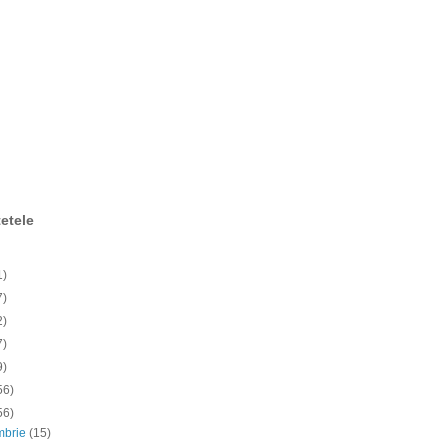
etele
1)
7)
2)
7)
9)
56)
56)
mbrie
(15)