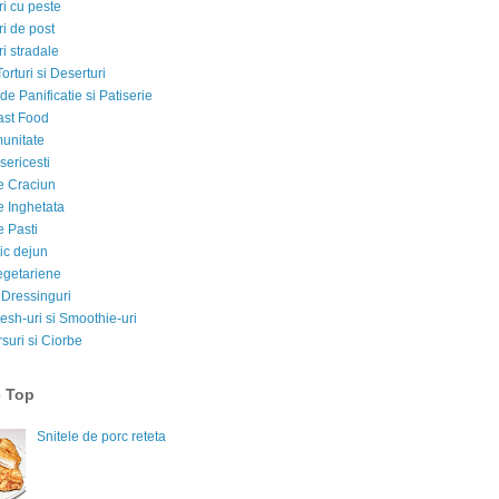
i cu peste
i de post
i stradale
Torturi si Deserturi
e Panificatie si Patiserie
ast Food
munitate
sericesti
e Craciun
e Inghetata
e Pasti
ic dejun
egetariene
 Dressinguri
esh-uri si Smoothie-uri
suri si Ciorbe
e Top
Snitele de porc reteta