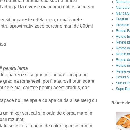
 o bautura naturala sau suc natural si
Mancarur
tit adaugat la diverse mancaruri gatite, supe sau
Mancarur
Mancarur
reusit urmareste reteta mea, urmatoarele
Prajituri 
Produse d
entru aproximativ zece borcane mari de 800ml
Retete F
Retete I
Retete bi
asa
Retete d
Retete d
Retete d
Retete m
ii pentru iarna
Retete v
 de apa rece si se pun intr-un vas incapator,
Sosuri si
de gradina romanesti, pot fi atat rosii prunisoare
Sucuri Fr
nt cele mai cautate pentru acest produs, dar
Supe Bor
capace noi, se spala cu apa calda si se sterg cu
Retete d
 un mixer vertical si o oala de ciorba mare in
osii rezultat,
tate si se curata putin de cotor, apoi se pun in