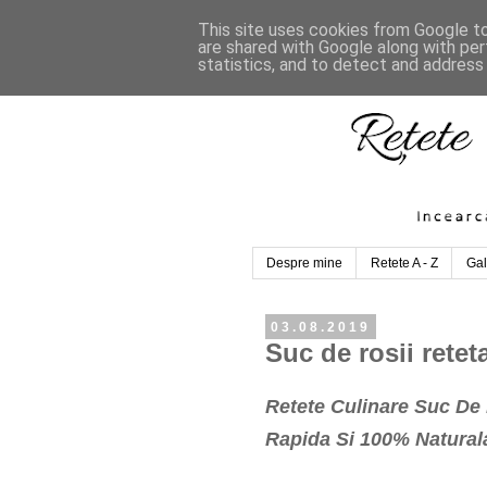
This site uses cookies from Google to 
are shared with Google along with per
statistics, and to detect and address
Despre mine
Retete A - Z
Gal
03.08.2019
Suc de rosii retet
Retete Culinare Suc De 
Rapida Si 100% Natural