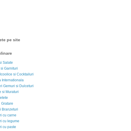
ete pe site
linare
si Salate
 si Garnituri
lcoolice si Cocktailuri
 Internationala
i Gemuri si Dulceturi
 si Muraturi
etete
si Gratare
i Branzeturi
i cu carne
i cu legume
i cu paste