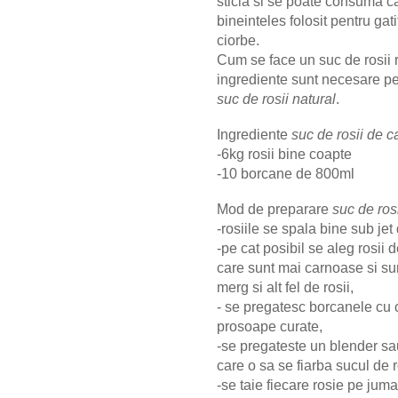
sticla si se poate consuma ca
bineinteles folosit pentru ga
ciorbe.
Cum se face un suc de rosii 
ingrediente sunt necesare p
suc de rosii natural
.
Ingrediente
suc de rosii de c
-6kg rosii bine coapte
-10 borcane de 800ml
Mod de preparare
suc de ros
-rosiile se spala bine sub jet
-pe cat posibil se aleg rosii 
care sunt mai carnoase si su
merg si alt fel de rosii,
- se pregatesc borcanele cu 
prosoape curate,
-se pregateste un blender sau
care o sa se fiarba sucul de r
-se taie fiecare rosie pe juma