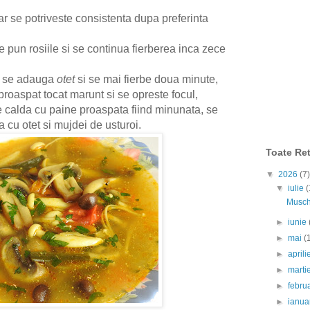
ar se potriveste consistenta dupa preferinta
e pun rosiile si se continua fierberea inca zece
e, se adauga
otet
si se mai fierbe doua minute,
roaspat tocat marunt si se opreste focul,
e calda cu paine proaspata fiind minunata, se
 cu otet si mujdei de usturoi.
Toate Ret
▼
2026
(7)
▼
iulie
(
Muschi
►
iunie
►
mai
(
►
april
►
marti
►
febru
►
ianua