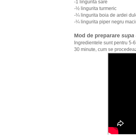
-1 lingurita sare
-½ lingurita turmeric
-¼ lingurita boia de ardei du
-¼ lingurita piper negru maci
Mod de preparare
supa 
Ingredientele sunt pentru 5-6
30 minute, cum se procedea