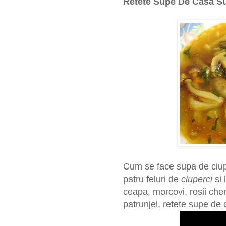
Retete Supe De Casa S
Cum se face supa de ciup
patru feluri de
ciuperci
si 
ceapa, morcovi, rosii cherr
patrunjel, retete supe de