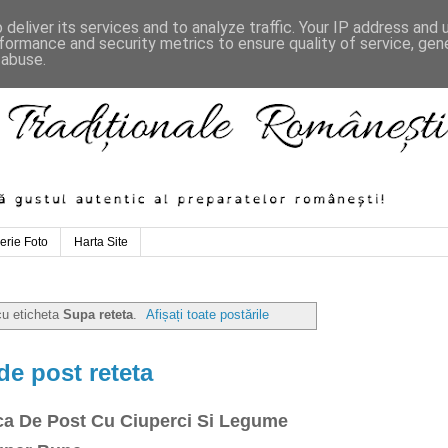
deliver its services and to analyze traffic. Your IP address and
formance and security metrics to ensure quality of service, ge
 abuse.
erie Foto
Harta Site
cu eticheta
Supa reteta
.
Afișați toate postările
de post reteta
ca De Post Cu Ciuperci Si Legume