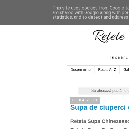
This site uses cookies from Google to 
are shared with Google along with per
statistics, and to detect and address
Despre mine
Retete A - Z
Gal
Se afișează postările 
18.04.2021
Supa de ciuperci 
Reteta Supa Chinezeas