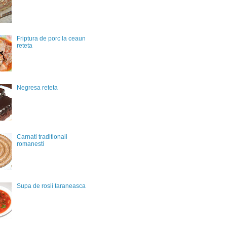
Friptura de porc la ceaun
reteta
Negresa reteta
Carnati traditionali
romanesti
Supa de rosii taraneasca