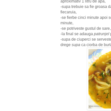
aproximativ 1 litru de apa,
-supa trebuie sa fie groasa d
fiecaruia,
-se fierbe cinci minute apoi s
minute,
-se potriveste gustul de sar
-la final se adauga
patrunjel
p
-supa de ciuperci se servest
drege
supa
ca ciorba de burta