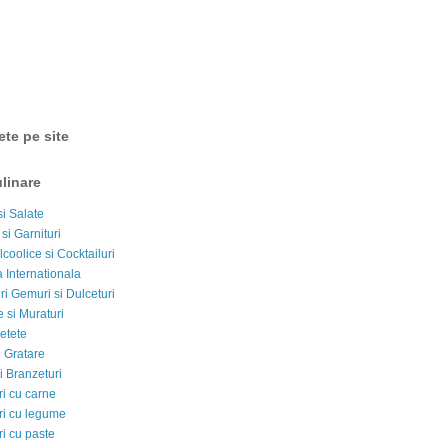
ete pe site
linare
si Salate
 si Garnituri
lcoolice si Cocktailuri
 Internationala
i Gemuri si Dulceturi
 si Muraturi
etete
si Gratare
i Branzeturi
i cu carne
i cu legume
i cu paste