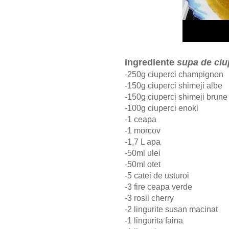
Ingrediente
supa de ciu
-250g ciuperci champignon
-150g ciuperci shimeji albe
-150g ciuperci shimeji brune
-100g ciuperci enoki
-1 ceapa
-1 morcov
-1,7 L apa
-50ml ulei
-50ml otet
-5 catei de usturoi
-3 fire ceapa verde
-3 rosii cherry
-2 lingurite susan macinat
-1 lingurita faina