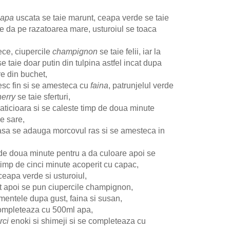
eapa
uscata se taie marunt, ceapa verde se taie
e da pe razatoarea mare, usturoiul se toaca
ece, ciupercile
champignon
se taie felii, iar la
se taie doar putin din tulpina astfel incat dupa
re din buchet,
sc fin si se amesteca cu
faina
, patrunjelul verde
herry
se taie sferturi,
raticioara si se caleste timp de doua minute
e sare,
oasa se adauga morcovul ras si se amesteca in
 de doua minute pentru a da culoare apoi se
timp de cinci minute acoperit cu capac,
eapa verde si usturoiul,
t apoi se pun ciupercile champignon,
entele dupa gust, faina si susan,
ompleteaza cu 500ml apa,
rci
enoki si shimeji si se completeaza cu