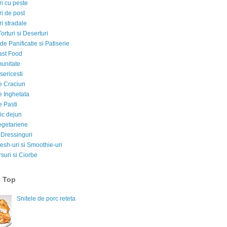
i cu peste
i de post
i stradale
Torturi si Deserturi
e Panificatie si Patiserie
ast Food
munitate
sericesti
e Craciun
e Inghetata
e Pasti
ic dejun
egetariene
 Dressinguri
esh-uri si Smoothie-uri
suri si Ciorbe
e Top
Snitele de porc reteta