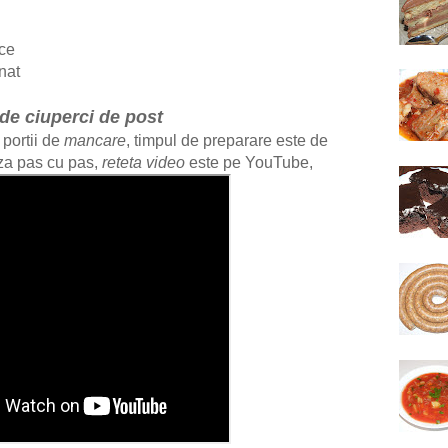
lce
nat
de ciuperci de post
 portii de
mancare
, timpul de preparare este de
za pas cu pas,
reteta video
este pe YouTube,