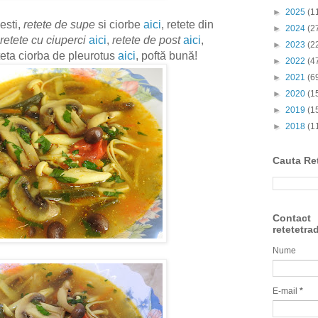
►
2025
(1
esti,
retete de supe
si ciorbe
aici
, retete din
►
2024
(2
retete cu ciuperci
aici
,
retete de post
aici
,
►
2023
(2
eteta ciorba de pleurotus
aici
, poftă bună!
►
2022
(4
►
2021
(6
►
2020
(1
►
2019
(1
►
2018
(1
Cauta Re
Contact
retetetra
Nume
E-mail
*