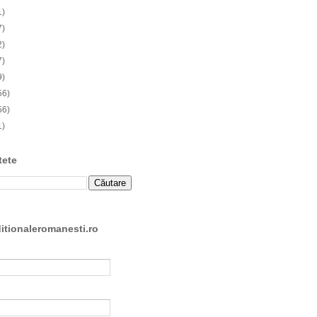
1)
7)
2)
7)
9)
56)
56)
1)
tete
ditionaleromanesti.ro