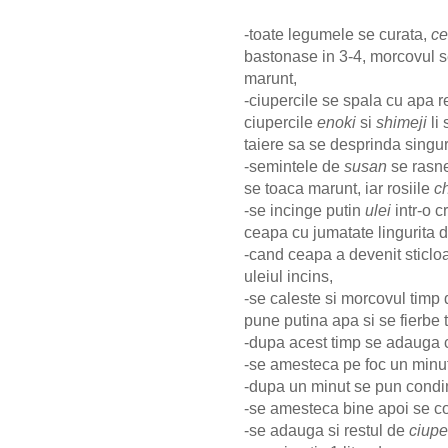
-toate legumele se curata,
c
bastonase in 3-4, morcovul s
marunt,
-ciupercile se spala cu apa r
ciupercile
enoki
si
shimeji
li 
taiere sa se desprinda singu
-semintele de
susan
se rasne
se toaca marunt, iar rosiile
c
-se incinge putin
ulei
intr-o c
ceapa cu jumatate lingurita d
-cand ceapa a devenit sticl
uleiul incins,
-se caleste si morcovul timp
pune putina apa si se fierbe 
-dupa acest timp se adauga c
-se amesteca pe foc un minu
-dupa un minut se pun condim
-se amesteca bine apoi se c
-se adauga si restul de
ciupe