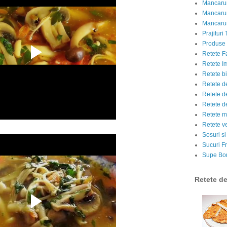
Mancarur
Mancarur
Mancarur
Prajituri 
Produse d
Retete F
Retete I
Retete bi
Retete d
Retete d
Retete d
Retete m
Retete v
Sosuri si
Sucuri Fr
Supe Bor
Retete d