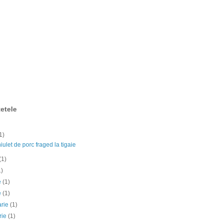
etele
1)
ulet de porc fraged la tigaie
(1)
1)
ie
(1)
e
(1)
arie
(1)
rie
(1)