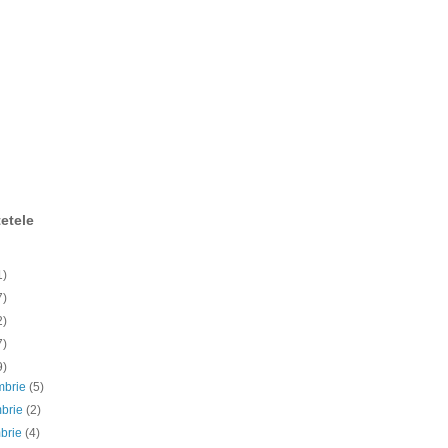
etele
1)
7)
2)
7)
9)
mbrie
(5)
mbrie
(2)
mbrie
(4)