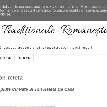
deliver its services and to analyze traffic. Your IP address and
formance and security metrics to ensure quality of service, ge
 abuse.
erie Foto
Harta Site
n reteta
plute Cu Pate Si Ton Reteta De Casa