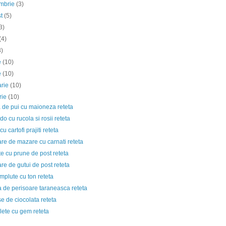
embrie
(3)
st
(5)
3)
(4)
3)
ie
(10)
e
(10)
arie
(10)
rie
(10)
 de pui cu maioneza reteta
o cu rucola si rosii reteta
u cartofi prajiti reteta
re de mazare cu carnati reteta
e cu prune de post reteta
e de gutui de post reteta
plute cu ton reteta
 de perisoare taraneasca reteta
 de ciocolata reteta
lete cu gem reteta