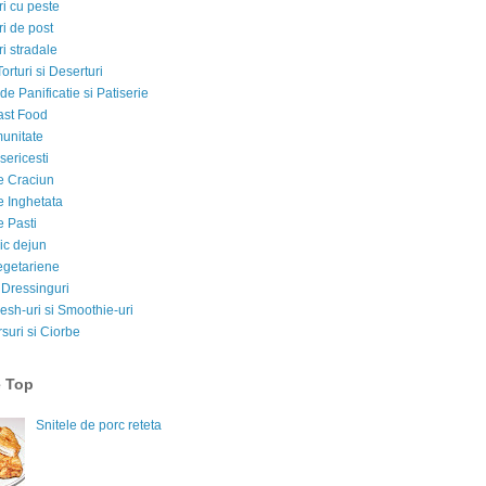
i cu peste
i de post
i stradale
Torturi si Deserturi
e Panificatie si Patiserie
ast Food
munitate
sericesti
e Craciun
e Inghetata
e Pasti
ic dejun
egetariene
 Dressinguri
esh-uri si Smoothie-uri
suri si Ciorbe
e Top
Snitele de porc reteta