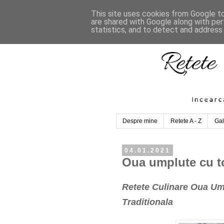
This site uses cookies from Google to 
are shared with Google along with per
statistics, and to detect and address
Despre mine
Retete A - Z
Gal
04.01.2021
Oua umplute cu to
Retete Culinare Oua Um
Traditionala