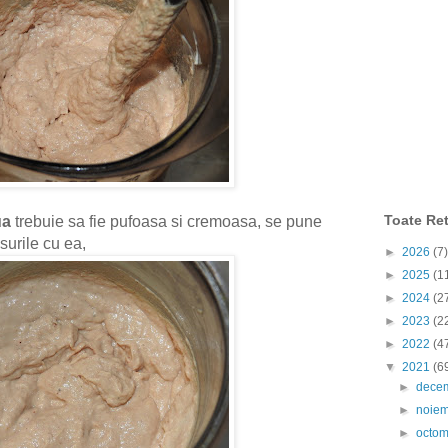
Toate Ret
ua
trebuie sa fie pufoasa si cremoasa, se pune
surile cu ea,
►
2026
(7)
►
2025
(1
►
2024
(2
►
2023
(2
►
2022
(4
▼
2021
(6
►
dece
►
noie
►
octo