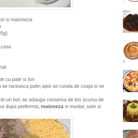
on si maioneza
e
00g)
 casa
n
nat
e cu pate si ton
sa se raceasca putin apoi se curata de coaja si se
intr-un bol, se adauga conserva de ton scursa de
pui dupa preferinta,
maioneza
si mustar, sare si