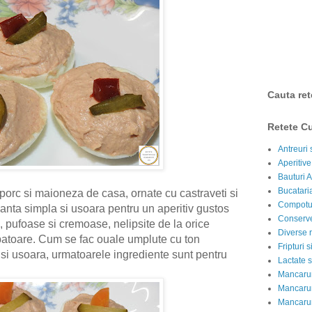
Cauta ret
Retete Cu
Antreuri 
Aperitive
Bauturi A
Bucataria
porc si maioneza de casa, ornate cu castraveti si
Compotur
rianta simpla si usoara pentru un aperitiv gustos
Conserve
, pufoase si cremoase, nelipsite de la orice
Diverse r
batoare. Cum se fac ouale umplute cu ton
Fripturi 
si usoara, urmatoarele ingrediente sunt pentru
Lactate s
.
Mancarur
Mancarur
Mancarur