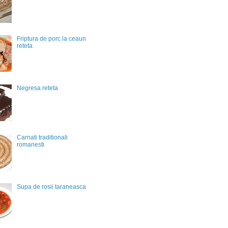
Friptura de porc la ceaun
reteta
Negresa reteta
Carnati traditionali
romanesti
Supa de rosii taraneasca