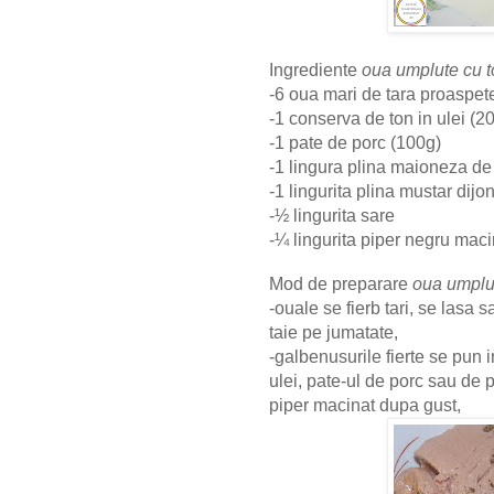
Ingrediente
oua umplute cu t
-6 oua mari de tara proaspet
-1 conserva de ton in ulei (2
-1 pate de porc (100g)
-1 lingura plina maioneza de
-1 lingurita plina mustar dijo
-½ lingurita sare
-¼ lingurita piper negru maci
Mod de preparare
oua umplut
-ouale se fierb tari, se lasa 
taie pe jumatate,
-galbenusurile fierte se pun 
ulei, pate-ul de porc sau de 
piper macinat dupa gust,