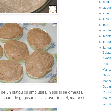
►
sept
►
augu
►
iulie
(
►
iunie
►
mai
(
►
april
►
marti
►
febru
▼
ianua
Salata
Avocad
Peste c
Manca
Galust
Mancar
Oua um
 pe un platou cu umplutura in sus si se orneaza
Ciorba
isoare de gogosari si castraveti in otet, marar si
Mousse
Cornu