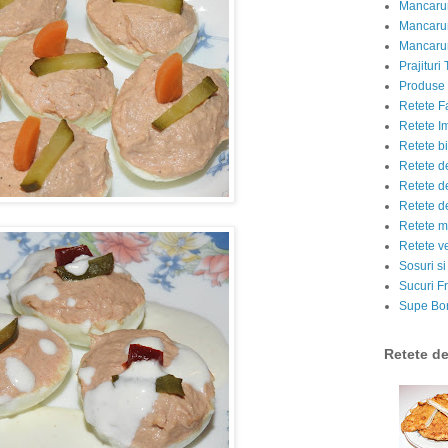
Mancarur
Mancarur
Mancarur
Prajituri 
Produse d
Retete F
Retete I
Retete bi
Retete d
Retete d
Retete d
Retete m
Retete v
Sosuri si
Sucuri Fr
Supe Bor
Retete d