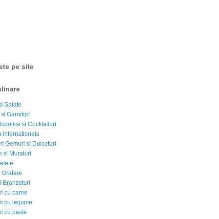
ete pe site
linare
si Salate
 si Garnituri
lcoolice si Cocktailuri
 Internationala
i Gemuri si Dulceturi
 si Muraturi
etete
si Gratare
i Branzeturi
i cu carne
i cu legume
i cu paste