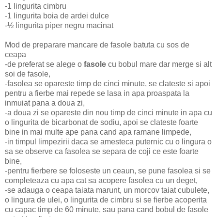
-1 lingurita cimbru
-1 lingurita boia de ardei dulce
-½ lingurita piper negru macinat
Mod de preparare mancare de fasole batuta cu sos de
ceapa
-de preferat se alege o
fasole
cu bobul mare dar merge si alt
soi de fasole,
-fasolea se opareste timp de cinci minute, se clateste si apoi
pentru a fierbe mai repede se lasa in apa proaspata la
inmuiat pana a doua zi,
-a doua zi se opareste din nou timp de cinci minute in apa cu
o lingurita de bicarbonat de sodiu, apoi se clateste foarte
bine in mai multe ape pana cand apa ramane limpede,
-in timpul limpezirii daca se amesteca puternic cu o lingura o
sa se observe ca fasolea se separa de coji ce este foarte
bine,
-pentru fierbere se foloseste un ceaun, se pune fasolea si se
completeaza cu apa cat sa acopere fasolea cu un deget,
-se adauga o ceapa taiata marunt, un morcov taiat cubulete,
o lingura de ulei, o lingurita de cimbru si se fierbe acoperita
cu capac timp de 60 minute, sau pana cand bobul de fasole