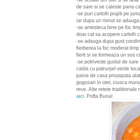
de sare si se caleste pana c
-se pun cartofii prajiti pe j
iar dupa un minut se adauga
-se amesteca bine pe foc ti
doar cat sa acopere cartofii
-se adauga dupa gust condim
fierberea la foc moderat timp
fierti si se formeaza un sos c
-se potriveste gustul de sare 
calda cu patrunjel verde to
paine de casa proaspata alatur
gogosari in otet, ciusca mura
rece.
Alte retete traditional
aici
. Pofta Buna!