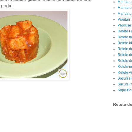
Mancarur
portii.
Mancarur
Mancarur
Prajituri 
Produse d
Retete F
Retete I
Retete bi
Retete d
Retete d
Retete d
Retete m
Retete v
Sosuri si
Sucuri Fr
Supe Bor
Retete d