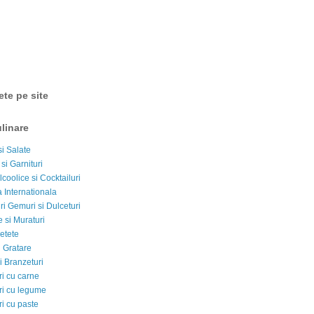
ete pe site
linare
si Salate
 si Garnituri
lcoolice si Cocktailuri
 Internationala
i Gemuri si Dulceturi
 si Muraturi
etete
si Gratare
i Branzeturi
i cu carne
i cu legume
i cu paste