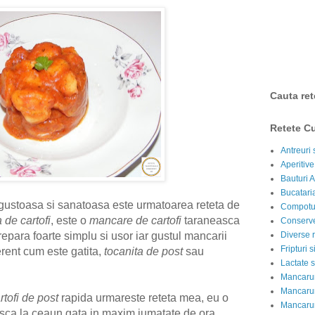
Cauta ret
Retete Cu
Antreuri 
Aperitive
Bauturi A
Bucataria
gustoasa si sanatoasa este urmatoarea reteta de
Compotur
 de cartofi
, este o
mancare de cartofi
taraneasca
Conserve
repara foarte simplu si usor iar gustul mancarii
Diverse r
Fripturi 
erent cum este gatita,
tocanita de post
sau
Lactate s
Mancarur
Mancarur
rtofi de post
rapida urmareste reteta mea, eu o
Mancarur
sca la ceaun gata in maxim jumatate de ora,