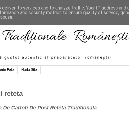
deliver its services and to analyze traffic. Your IP address and
formance and security metrics to ensure quality of service, ge
 abuse.
erie Foto
Harta Site
i reteta
a De Cartofi De Post Reteta Traditionala