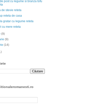
de post cu legume si branza tofu
eta
 de stevie reteta
up reteta de casa
la gratar cu legume reteta
l cu mere reteta
e
(9)
arie
(9)
rie
(14)
1)
tete
ditionaleromanesti.ro