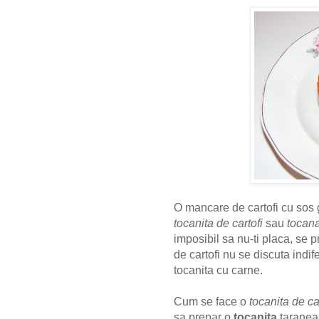
O mancare de cartofi cu sos 
tocanita de cartofi
sau
tocana
imposibil sa nu-ti placa, se p
de cartofi nu se discuta indif
tocanita cu carne.
Cum se face o
tocanita de ca
sa prepar o
tocanita
taranea