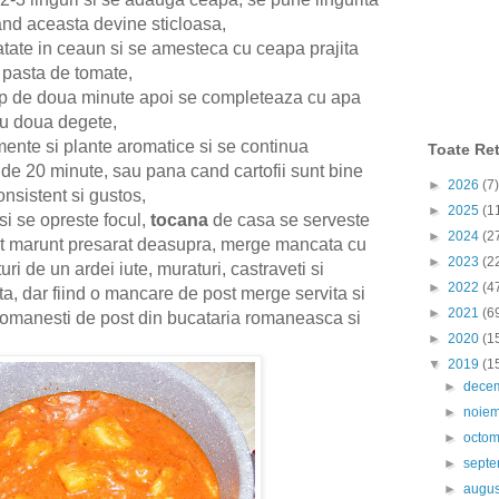
and aceasta devine sticloasa,
umatate in ceaun si se amesteca cu ceapa prajita
 pasta de tomate,
mp de doua minute apoi se completeaza cu apa
 cu doua degete,
ente si plante aromatice si se continua
Toate Ret
 de 20 minute, sau pana cand cartofii sunt bine
►
2026
(7)
onsistent si gustos,
►
2025
(1
si se opreste focul,
tocana
de casa se serveste
►
2024
(2
cat marunt presarat deasupra, merge mancata cu
►
2023
(2
i de un ardei iute, muraturi, castraveti si
►
2022
(4
ta, dar fiind o mancare de post merge servita si
►
2021
(6
e romanesti de post din bucataria romaneasca si
►
2020
(1
▼
2019
(1
►
dece
►
noie
►
octo
►
sept
►
augu