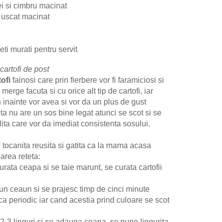
dei si cimbru macinat
el uscat macinat
t
eti murati pentru servit
cartofi de post
tofi
fainosi care prin fierbere vor fi faramiciosi si
erge facuta si cu orice alt tip de cartofi, iar
 inainte vor avea si vor da un plus de gust
ta nu are un sos bine legat atunci se scot si se
ulita care vor da imediat consistenta sosului.
ocanita reusita si gatita ca la mama acasa
area reteta:
rata ceapa si se taie marunt, se curata cartofii
r-un ceaun si se prajesc timp de cinci minute
eca periodic iar cand acestia prind culoare se scot
 2-3 linguri si se adauga ceapa, se pune lingurita