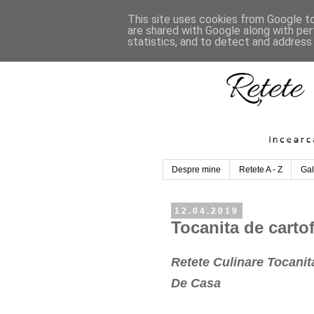
This site uses cookies from Google to 
are shared with Google along with per
statistics, and to detect and address
Despre mine
Retete A - Z
Gal
12.04.2019
Tocanita de cartof
Retete Culinare Tocanit
De Casa