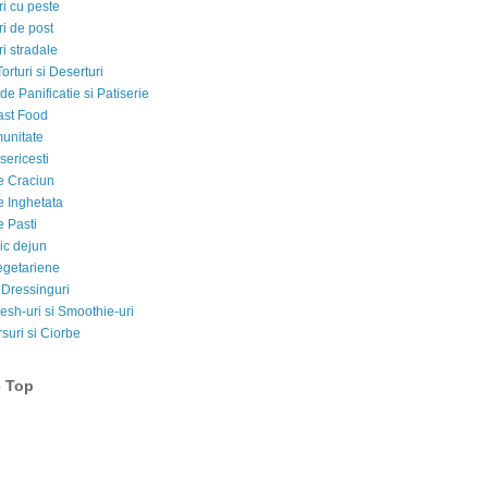
i cu peste
i de post
i stradale
Torturi si Deserturi
e Panificatie si Patiserie
ast Food
munitate
sericesti
e Craciun
e Inghetata
e Pasti
ic dejun
egetariene
 Dressinguri
esh-uri si Smoothie-uri
suri si Ciorbe
e Top