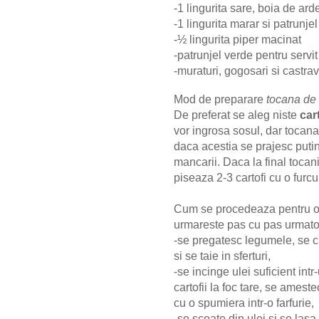
-1 lingurita sare, boia de ar
-1 lingurita marar si patrunj
-½ lingurita piper macinat
-patrunjel verde pentru servi
-muraturi, gogosari si castrav
Mod de preparare
tocana de 
De preferat se aleg niste
car
vor ingrosa sosul, dar tocana m
daca acestia se prajesc putin
mancarii. Daca la final tocani
piseaza 2-3 cartofi cu o furc
Cum se procedeaza pentru o t
urmareste pas cu pas urmato
-se pregatesc legumele, se cu
si se taie in sferturi,
-se incinge ulei suficient int
cartofii la foc tare, se amest
cu o spumiera intr-o farfurie,
-se scoate din ulei si se lasa