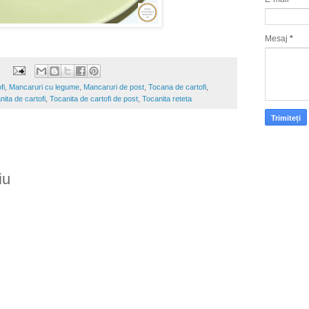
Mesaj
*
fi
,
Mancaruri cu legume
,
Mancaruri de post
,
Tocana de cartofi
,
nita de cartofi
,
Tocanita de cartofi de post
,
Tocanita reteta
iu