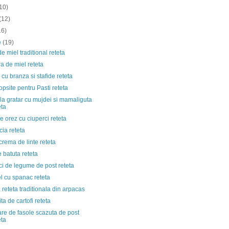
10)
(12)
16)
ie
(19)
e miel traditional reteta
ra de miel reteta
cu branza si stafide reteta
psite pentru Pasti reteta
la gratar cu mujdei si mamaliguta
eta
de orez cu ciuperci reteta
ia reteta
rema de linte reteta
 batuta reteta
i de legume de post reteta
l cu spanac reteta
 reteta traditionala din arpacas
ta de cartofi reteta
re de fasole scazuta de post
eta