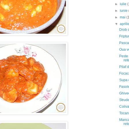
►
iulie
(
►
iunie
►
mai
(
▼
april
Drob d
Friptu
Pasca 
Oua vo
Peste 
ret
Pilaf 
Focacc
Supa c
Fasole
Ghivec
Strude
Coliva
Tocani
Manca
ret