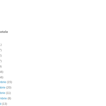
etele
1)
7)
2)
7)
9)
56)
56)
mbrie
(15)
mbrie
(20)
mbrie
(11)
embrie
(8)
st
(13)