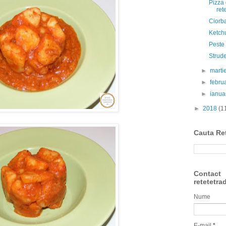
Pizza 
ret
Ciorba
Ketch
Peste 
Strude
►
marti
►
febru
►
ianua
►
2018
(1
Cauta Re
Contact
retetetra
Nume
E-mail
*