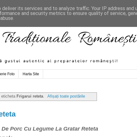
deliver its services and to analyze traffic. Your IP address and
formance and security metrics to ensure quality of service, ge
 abuse.
erie Foto
Harta Site
u eticheta
Frigarui reteta
.
Afișați toate postările
eteta
ui De Porc Cu Legume La Gratar Reteta