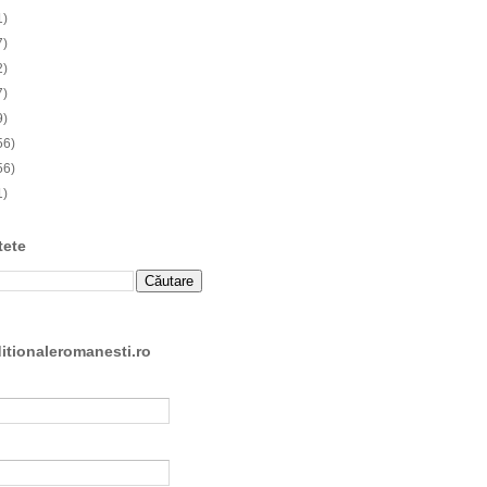
1)
7)
2)
7)
9)
56)
56)
1)
tete
ditionaleromanesti.ro