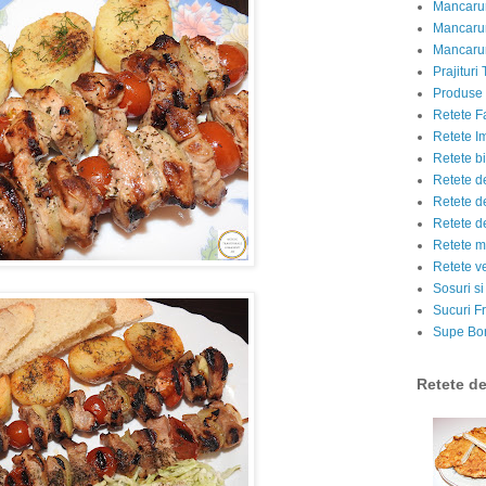
Mancarur
Mancarur
Mancarur
Prajituri 
Produse d
Retete F
Retete I
Retete bi
Retete d
Retete d
Retete d
Retete m
Retete v
Sosuri si
Sucuri Fr
Supe Bor
Retete d