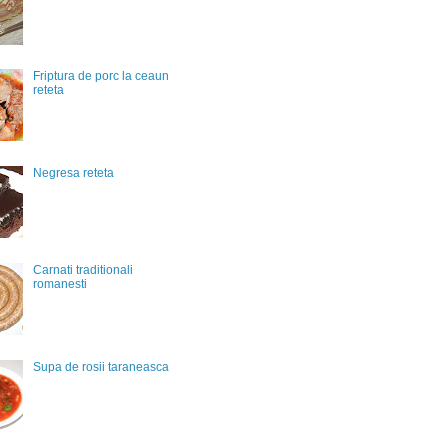
Friptura de porc la ceaun
reteta
Negresa reteta
Carnati traditionali
romanesti
Supa de rosii taraneasca