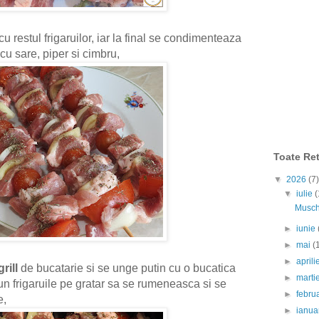
restul frigaruilor, iar la final se condimenteaza
 cu sare, piper si cimbru,
Toate Ret
▼
2026
(7)
▼
iulie
(
Muschi
►
iunie
►
mai
(
►
april
grill
de bucatarie si se unge putin cu o bucatica
►
marti
un frigaruile pe gratar sa se rumeneasca si se
►
febru
e,
►
ianua