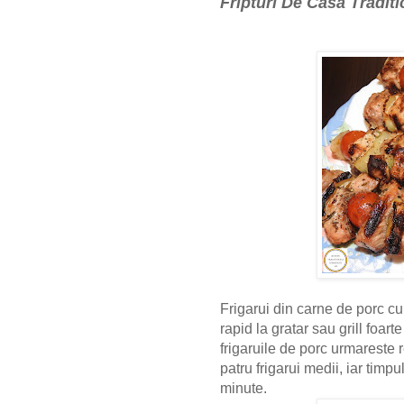
Fripturi De Casa Traditi
Frigarui din carne de porc c
rapid la gratar sau grill foar
frigaruile de porc urmareste 
patru frigarui medii, iar timp
minute.