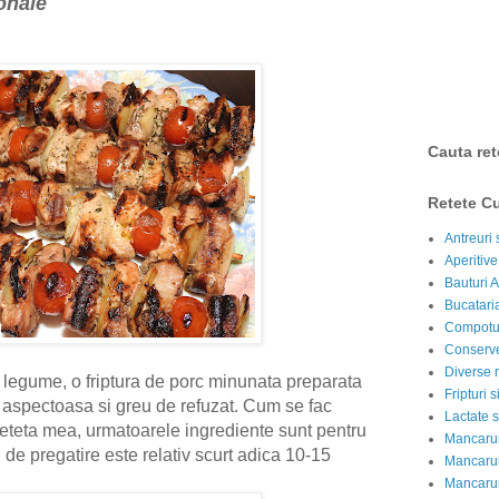
onale
Cauta ret
Retete Cu
Antreuri 
Aperitive
Bauturi A
Bucataria
Compotur
Conserve
Diverse r
u legume, o friptura de porc minunata preparata
Fripturi 
te aspectoasa si greu de refuzat. Cum se fac
Lactate s
reteta mea, urmatoarele ingrediente sunt pentru
Mancarur
ul de pregatire este relativ scurt adica 10-15
Mancarur
Mancarur