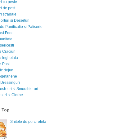
i cu peste
i de post
i stradale
Torturi si Deserturi
e Panificatie si Patiserie
ast Food
munitate
sericesti
e Craciun
e Inghetata
e Pasti
ic dejun
egetariene
 Dressinguri
esh-uri si Smoothie-uri
suri si Ciorbe
e Top
Snitele de porc reteta