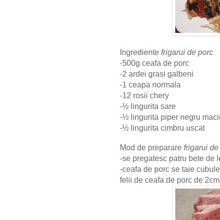
Ingrediente
frigarui de porc
-500g ceafa de porc
-2 ardei grasi galbeni
-1 ceapa normala
-12 rosii chery
-½ lingurita sare
-½ lingurita piper negru maci
-½ lingurita cimbru uscat
Mod de preparare
frigarui d
-se pregatesc patru bete de
-ceafa de porc se taie cubul
felii de ceafa de
porc
de 2cm 