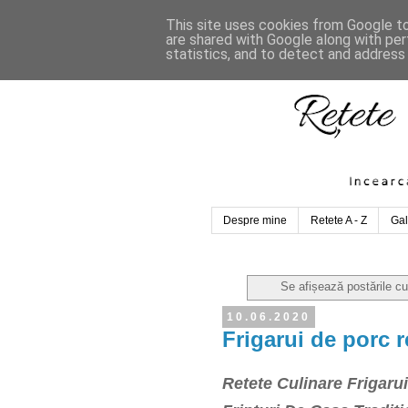
This site uses cookies from Google to 
are shared with Google along with per
statistics, and to detect and address
Despre mine
Retete A - Z
Gal
Se afișează postările c
10.06.2020
Frigarui de porc r
Retete Culinare Frigar