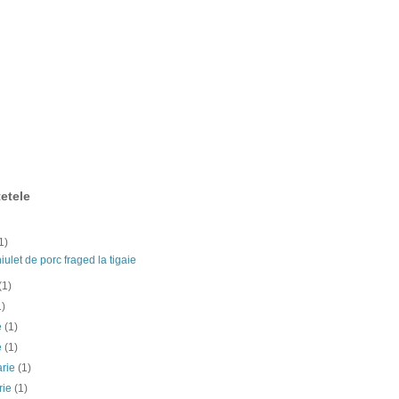
etele
1)
ulet de porc fraged la tigaie
(1)
1)
ie
(1)
e
(1)
arie
(1)
rie
(1)