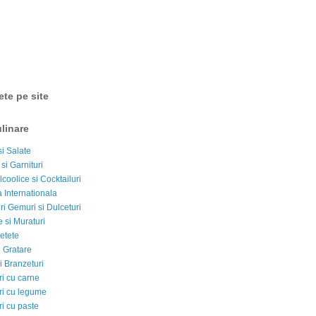
ete pe site
linare
si Salate
 si Garnituri
lcoolice si Cocktailuri
 Internationala
i Gemuri si Dulceturi
 si Muraturi
etete
si Gratare
i Branzeturi
i cu carne
i cu legume
i cu paste