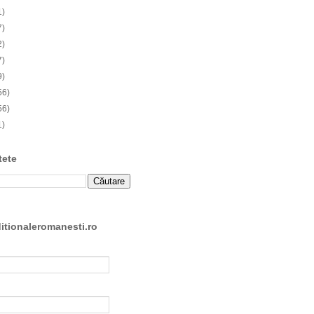
1)
7)
2)
7)
9)
56)
56)
1)
tete
ditionaleromanesti.ro