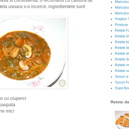
asa si consistenta, o recomand cu caldura iar
Mancarur
teta usoara s-o incerce, ingredientele sunt
Mancarur
Mancarur
Prajituri 
Produse d
Retete F
Retete I
Retete bi
Retete d
Retete d
Retete d
Retete m
Retete v
Sosuri si
Sucuri Fr
Supe Bor
e cu ciuperci
Retete d
proaspata
une mici