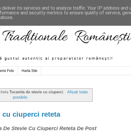
deliver its services and to analyze traffic. Your IP address and
formance and security metrics to ensure quality of service, ge
 abuse.
erie Foto
Harta Site
icheta
Tocanita de stevie cu ciuperci
.
Afișați toate
postările
 cu ciuperci reteta
a De Stevie Cu Ciuperci Reteta De Post