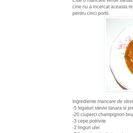
Este o mancare verde sanato
cine nu a incercat aceasta re
pentru cinci portii.
Ingrediente
mancare de stevi
-5 legaturi stevie tanara si 
-20 ciuperci champignon br
-3 cepe potrivite
-2 linguri ulei