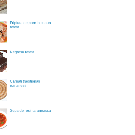
Friptura de porc la ceaun
reteta
Negresa reteta
Carnati traditionali
romanesti
Supa de rosii taraneasca