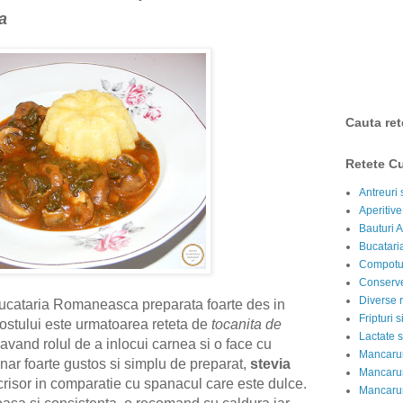
a
Cauta ret
Retete Cu
Antreuri 
Aperitive
Bauturi A
Bucataria
Compotur
Conserve
Diverse r
cataria Romaneasca preparata foarte des in
Fripturi 
postului este urmatoarea reteta de
tocanita de
Lactate s
 avand rolul de a inlocui carnea si o face cu
Mancarur
nar foarte gustos si simplu de preparat,
stevia
Mancarur
risor in comparatie cu spanacul care este dulce.
Mancarur