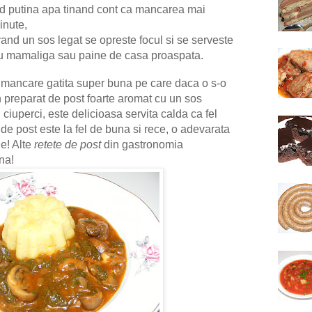
d putina apa tinand cont ca mancarea mai
inute,
nd un sos legat se opreste focul si se serveste
 cu mamaliga sau paine de casa proaspata.
o mancare gatita super buna pe care daca o s-o
un preparat de post foarte aromat cu un sos
ciuperci, este delicioasa servita calda ca fel
 de post este la fel de buna si rece, o adevarata
e! Alte
retete de post
din gastronomia
una!