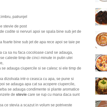
 cimbru, patrunjel
e stevie de post
de codite si nervuri apoi se spala bine sub jet de
a foarte bine sub jet de apa rece apoi se taie pe
apa ca sa nu faca cocoloase cand se adauga,
e caleste timp de cinci minute in putin ulei
re,
 se adauga ciupercile si se calesc si ele timp de
a dizolvata intr-o ceasca cu apa, se pune si
poi se adauga apa cat sa acopere ciupercile,
arba se adauga condimente si plante aromatice
unzele de
stevie
care se rup cu mana daca sunt
a ce stevia a scazut in volum se potriveste