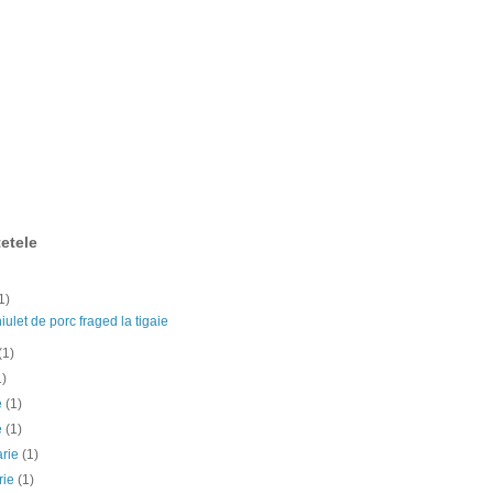
etele
1)
ulet de porc fraged la tigaie
(1)
1)
ie
(1)
e
(1)
arie
(1)
rie
(1)