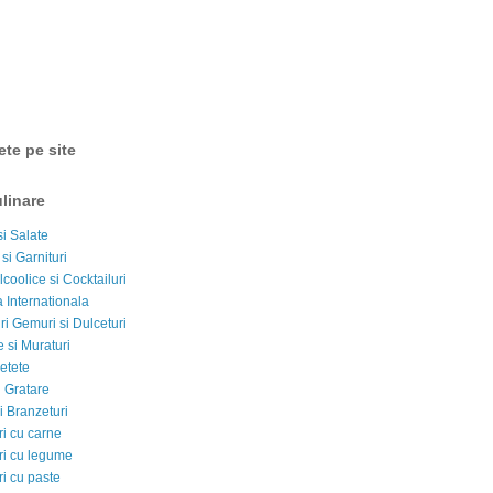
ete pe site
linare
si Salate
 si Garnituri
lcoolice si Cocktailuri
 Internationala
i Gemuri si Dulceturi
 si Muraturi
etete
si Gratare
i Branzeturi
i cu carne
i cu legume
i cu paste