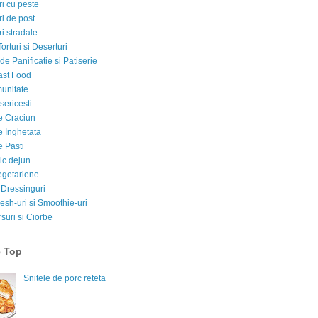
i cu peste
i de post
i stradale
Torturi si Deserturi
e Panificatie si Patiserie
ast Food
munitate
sericesti
e Craciun
e Inghetata
e Pasti
ic dejun
egetariene
 Dressinguri
esh-uri si Smoothie-uri
suri si Ciorbe
e Top
Snitele de porc reteta