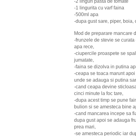
-2 linguri pasta de tomate
-1 lingurita cu varf faina
-500ml apa
-dupa gust sare, piper, boia,
Mod de preparare mancare d
-frunzele de stevie se curata 
apa rece,
-ciupercile proaspete se spal
jumatate,
-faina se dizolva in putina 
-ceapa se toaca marunt apoi s
unde se adauga si putina sa
-cand ceapa devine sticloasa
cinci minute la foc tare,
-dupa acest timp se pune fain
bulion si se amesteca bine a
-cand mancarea incepe sa fi
dupa gust apoi se adauga fr
prea mari,
-se amesteca periodic iar dup