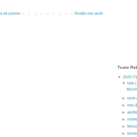
a de pornire
Postări mai vechi
Toate Ret
▼
2026
(7)
▼
iulie
(
Muschi
►
iunie
►
mai
(
►
april
►
marti
►
febru
►
ianua