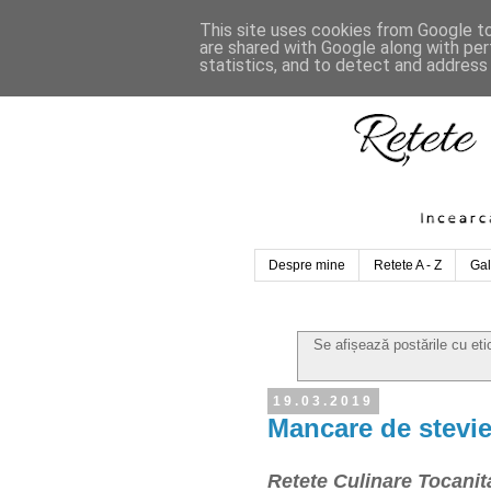
This site uses cookies from Google to 
are shared with Google along with per
statistics, and to detect and address
Despre mine
Retete A - Z
Gal
Se afișează postările cu et
19.03.2019
Mancare de stevie
Retete Culinare Tocanit