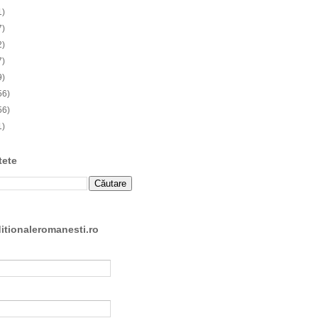
1)
7)
2)
7)
9)
56)
56)
1)
tete
ditionaleromanesti.ro