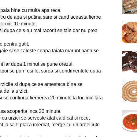
 spala bine cu multa apa rece,
litru de apa si putina sare si cand aceasta fierbe 
 foc mic 10 minute,
 si dupa ce s-au mai racorit se taie dar nu prea 
e pentru gatit,
tigaie si se caleste ceapa taiata marunt pana se 
nt iar dupa 1 minut se pune orezul,
apoi se pun rosiile, sarea si condimentele dupa 
rzicile si dupa ce se amesteca bine se 
de la urzici,
i se continua fierberea 20 minute la foc mic fara 
lasa acoperita inca 20 minute,
z
 cu urzici se serveste atat cald cat si rece,
t, o sa-ti placa imediat, 
merge cu un ardei iute 