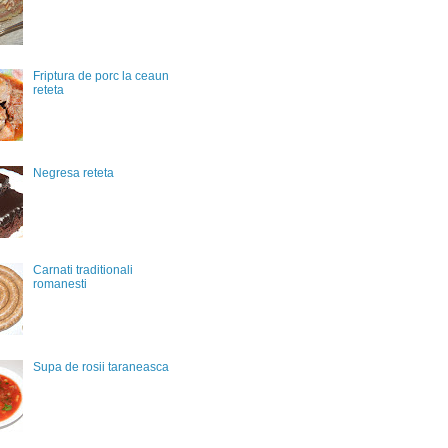
Friptura de porc la ceaun
reteta
Negresa reteta
Carnati traditionali
romanesti
Supa de rosii taraneasca