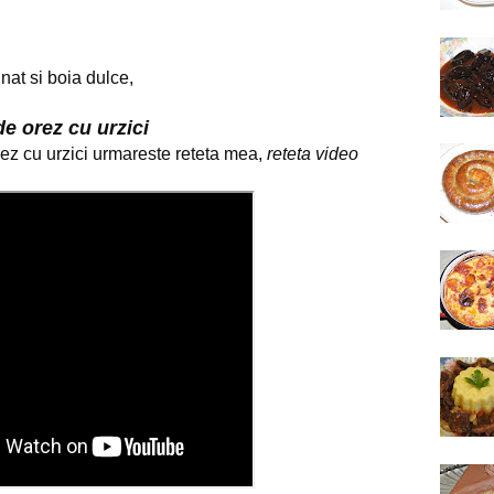
inat si boia dulce,
de orez cu urzici
z cu urzici urmareste reteta mea, 
reteta video