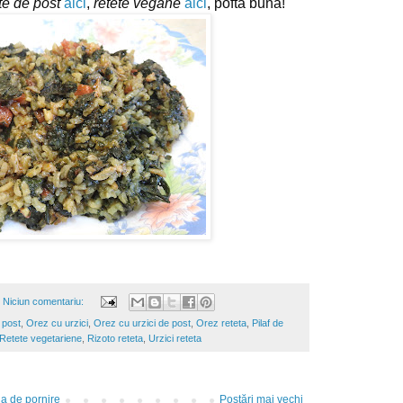
te de post
aici
, 
retete vegane
aici
, pofta buna!
Niciun comentariu:
 post
,
Orez cu urzici
,
Orez cu urzici de post
,
Orez reteta
,
Pilaf de
Retete vegetariene
,
Rizoto reteta
,
Urzici reteta
a de pornire
Postări mai vechi