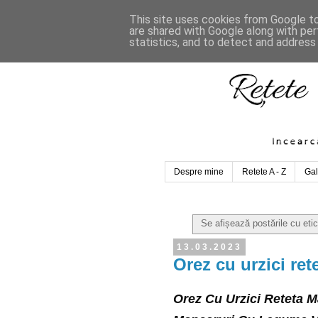
This site uses cookies from Google to 
are shared with Google along with per
statistics, and to detect and address
Despre mine
Retete A - Z
Gal
Se afișează postările cu eti
13.03.2023
Orez cu urzici ret
Orez Cu Urzici Reteta M