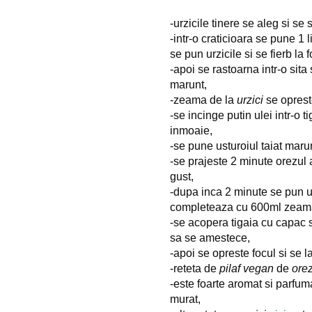
-urzicile tinere se aleg si se
-intr-o craticioara se pune 1 
se pun urzicile si se fierb la
-apoi se rastoarna intr-o sita
marunt,
-zeama de la 
urzici
 se oprest
-se incinge putin ulei intr-o 
inmoaie,
-se pune usturoiul taiat maru
-se prajeste 2 minute orezul 
gust,
-dupa inca 2 minute se pun u
completeaza cu 600ml zeama 
-se acopera tigaia cu capac s
sa se amestece,
-apoi se opreste focul si se 
-reteta de 
pilaf
vegan
 de 
ore
-este foarte aromat si parfuma
murat,