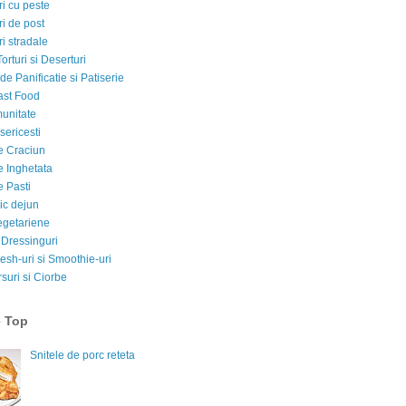
i cu peste
i de post
i stradale
Torturi si Deserturi
e Panificatie si Patiserie
ast Food
munitate
sericesti
e Craciun
e Inghetata
e Pasti
ic dejun
egetariene
 Dressinguri
esh-uri si Smoothie-uri
suri si Ciorbe
e Top
Snitele de porc reteta