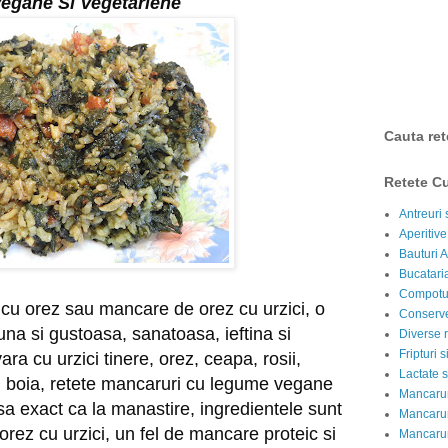
egane Si Vegetariene
Cauta ret
Retete Cu
Antreuri 
Aperitive
Bauturi A
Bucataria
Compotur
cu orez sau mancare de orez cu urzici, o 
Conserve
na si gustoasa, sanatoasa, ieftina si 
Diverse r
Fripturi 
a cu urzici tinere, orez, ceapa, rosii, 
Lactate s
 si boia, retete mancaruri cu legume vegane 
Mancarur
a exact ca la manastire, ingredientele sunt 
Mancarur
 orez cu urzici, un fel de mancare proteic si 
Mancarur