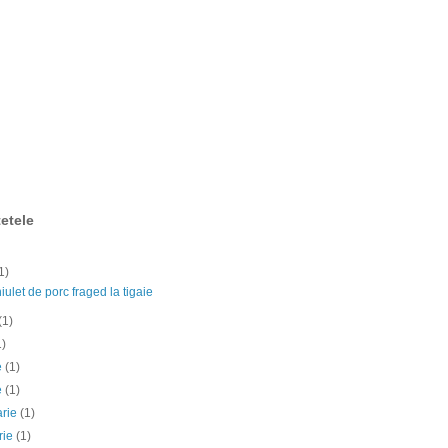
etele
1)
ulet de porc fraged la tigaie
(1)
1)
ie
(1)
e
(1)
arie
(1)
rie
(1)