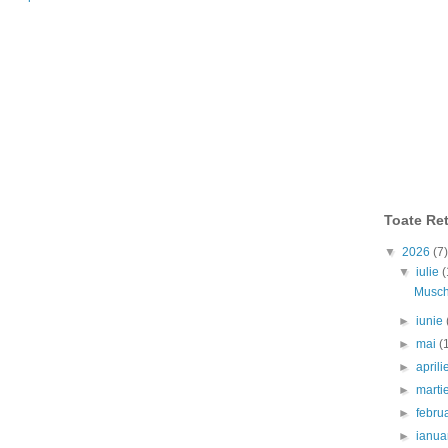
Toate Ret
▼
2026
(7)
▼
iulie
(
Muschi
►
iunie
►
mai
(
►
april
►
marti
►
febru
►
ianua