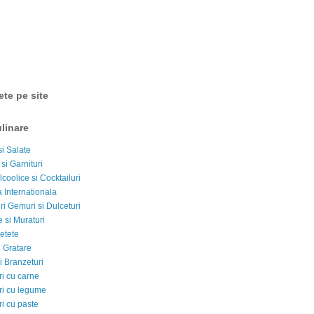
ete pe site
linare
si Salate
 si Garnituri
lcoolice si Cocktailuri
 Internationala
i Gemuri si Dulceturi
 si Muraturi
etete
si Gratare
i Branzeturi
i cu carne
i cu legume
i cu paste