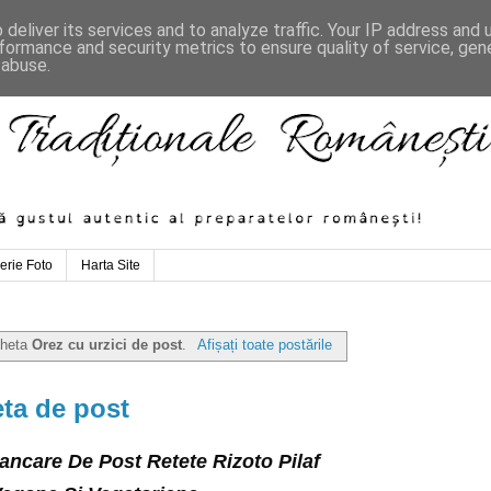
deliver its services and to analyze traffic. Your IP address and
formance and security metrics to ensure quality of service, ge
 abuse.
erie Foto
Harta Site
cheta
Orez cu urzici de post
.
Afișați toate postările
eta de post
ancare De Post Retete Rizoto Pilaf 