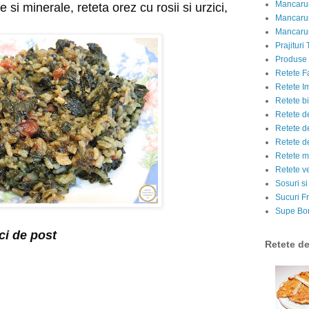
Mancarur
 si minerale, reteta orez cu rosii si urzici, 
Mancarur
Mancarur
Prajituri 
Produse d
Retete F
Retete I
Retete bi
Retete d
Retete d
Retete d
Retete m
Retete v
Sosuri si
Sucuri Fr
Supe Bor
ci de post
Retete d