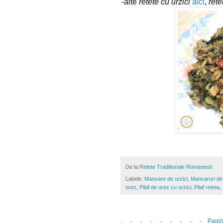
-alte 
retete cu urzici
aici
, 
rete
De la
Retete Traditionale Romanesti
Labels:
Mancare de urzici
,
Mancaruri de
orez
,
Pilaf de orez cu urzici
,
Pilaf reteta
,
Pagin