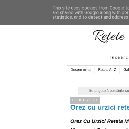
This site uses cookies from Google to 
are shared with Google along with per
statistics, and to detect and address
Despre mine
Retete A - Z
Gal
Se afișează postările c
13.03.2023
Orez cu urzici ret
Orez Cu Urzici Reteta M