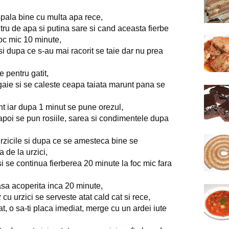
 spala bine cu multa apa rece,
litru de apa si putina sare si cand aceasta fierbe 
 foc mic 10 minute,
 si dupa ce s-au mai racorit se taie dar nu prea 
e pentru gatit,
tigaie si se caleste ceapa taiata marunt pana se 
nt iar dupa 1 minut se pune orezul,
apoi se pun rosiile, sarea si condimentele dupa 
rzicile si dupa ce se amesteca bine se 
de la urzici,
i se continua fierberea 20 minute la foc mic fara 
lasa acoperita inca 20 minute,
z
 cu urzici se serveste atat cald cat si rece,
t, o sa-ti placa imediat, 
merge cu un ardei iute 