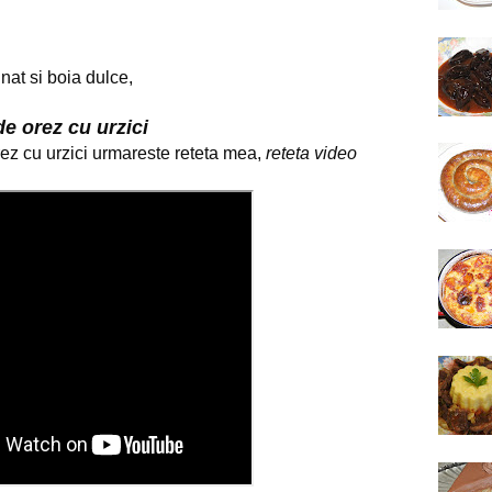
inat si boia dulce,
de orez cu urzici
z cu urzici urmareste reteta mea, 
reteta video