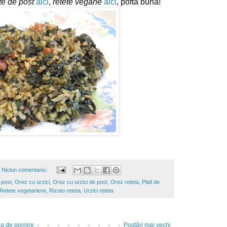
te de post
aici
, 
retete vegane
aici
, pofta buna!
Niciun comentariu:
 post
,
Orez cu urzici
,
Orez cu urzici de post
,
Orez reteta
,
Pilaf de
Retete vegetariene
,
Rizoto reteta
,
Urzici reteta
a de pornire
Postări mai vechi