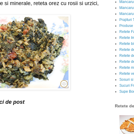
Mancarur
 si minerale, reteta orez cu rosii si urzici, 
Mancarur
Mancarur
Prajituri 
Produse d
Retete F
Retete I
Retete bi
Retete d
Retete d
Retete d
Retete m
Retete v
Sosuri si
Sucuri Fr
Supe Bor
ci de post
Retete d