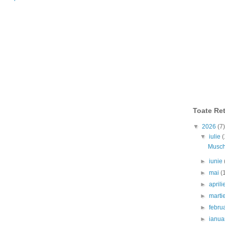
Toate Ret
▼
2026
(7)
▼
iulie
(
Muschi
►
iunie
►
mai
(
►
april
►
marti
►
febru
►
ianua