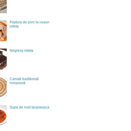
Friptura de porc la ceaun
reteta
Negresa reteta
Carnati traditionali
romanesti
Supa de rosii taraneasca