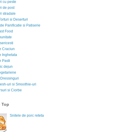
i cu peste
i de post
i stradale
Torturi si Deserturi
e Panificatie si Patiserie
ast Food
munitate
sericesti
e Craciun
e Inghetata
e Pasti
ic dejun
egetariene
 Dressinguri
esh-uri si Smoothie-uri
suri si Ciorbe
e Top
Snitele de porc reteta