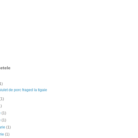
etele
1)
ulet de porc fraged la tigaie
(1)
1)
ie
(1)
e
(1)
arie
(1)
rie
(1)