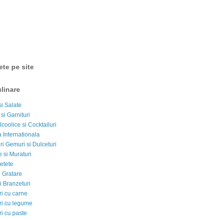
ete pe site
linare
si Salate
 si Garnituri
lcoolice si Cocktailuri
 Internationala
i Gemuri si Dulceturi
 si Muraturi
etete
si Gratare
i Branzeturi
i cu carne
i cu legume
i cu paste