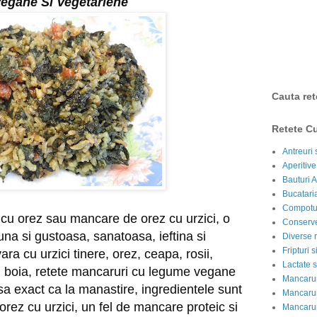
egane Si Vegetariene
Cauta ret
Retete Cu
Antreuri 
Aperitive
Bauturi A
Bucataria
Compotur
cu orez sau mancare de orez cu urzici, o 
Conserve
na si gustoasa, sanatoasa, ieftina si 
Diverse r
Fripturi 
a cu urzici tinere, orez, ceapa, rosii, 
Lactate s
 si boia, retete mancaruri cu legume vegane 
Mancarur
a exact ca la manastire, ingredientele sunt 
Mancarur
 orez cu urzici, un fel de mancare proteic si 
Mancarur