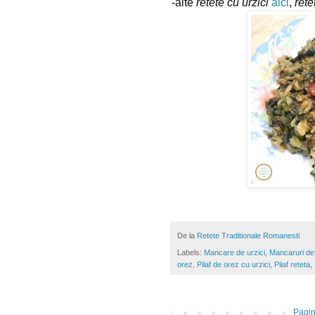
-alte 
retete cu urzici
aici
, 
rete
De la
Retete Traditionale Romanesti
Labels:
Mancare de urzici
,
Mancaruri de
orez
,
Pilaf de orez cu urzici
,
Pilaf reteta
,
Pagin