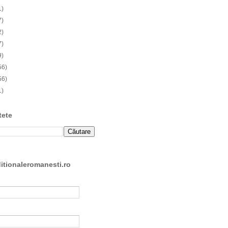
1)
7)
2)
7)
9)
56)
56)
1)
tete
ditionaleromanesti.ro