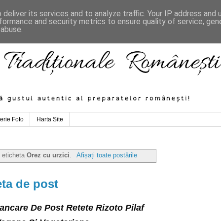
deliver its services and to analyze traffic. Your IP address and
formance and security metrics to ensure quality of service, ge
 abuse.
erie Foto
Harta Site
u eticheta
Orez cu urzici
.
Afișați toate postările
eta de post
ancare De Post Retete Rizoto Pilaf 