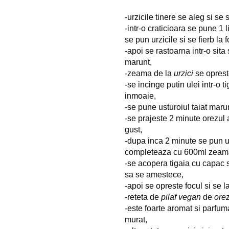
-urzicile tinere se aleg si se
-intr-o craticioara se pune 1 
se pun urzicile si se fierb la
-apoi se rastoarna intr-o sita
marunt,
-zeama de la 
urzici
 se oprest
-se incinge putin ulei intr-o 
inmoaie,
-se pune usturoiul taiat maru
-se prajeste 2 minute orezul 
gust,
-dupa inca 2 minute se pun u
completeaza cu 600ml zeama 
-se acopera tigaia cu capac s
sa se amestece,
-apoi se opreste focul si se 
-reteta de 
pilaf
vegan
 de 
ore
-este foarte aromat si parfuma
murat,