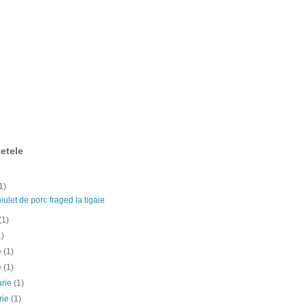
etele
1)
ulet de porc fraged la tigaie
(1)
1)
ie
(1)
e
(1)
arie
(1)
rie
(1)