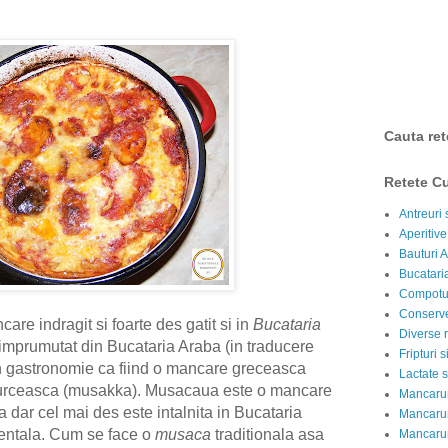
Cauta ret
Retete Cu
Antreuri 
Aperitive
Bauturi A
Bucataria
Compotur
Conserve
re indragit si foarte des gatit si in
Bucataria
Diverse r
 imprumutat din Bucataria Araba (in traducere
Fripturi 
 in gastronomie ca fiind o mancare greceasca
Lactate s
urceasca (musakka). Musacaua este o mancare
Mancarur
 dar cel mai des este intalnita in Bucataria
Mancarur
entala.
Cum se face o
musaca
traditionala asa
Mancarur