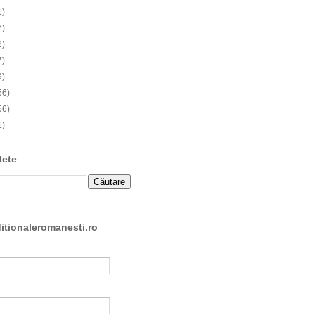
1)
7)
2)
7)
9)
56)
56)
1)
tete
ditionaleromanesti.ro