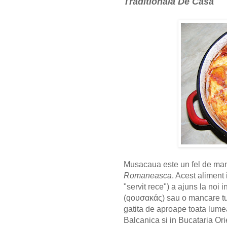
Traditionala De Casa
Musacaua este un fel de manca
Romaneasca
. Acest aliment
"servit rece") a ajuns la noi
(qουσακάς) sau o mancare t
gatita de aproape toata lumea
Balcanica si in Bucataria Ori