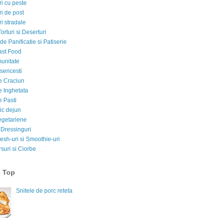
i cu peste
i de post
i stradale
Torturi si Deserturi
e Panificatie si Patiserie
ast Food
munitate
sericesti
e Craciun
e Inghetata
e Pasti
ic dejun
egetariene
 Dressinguri
esh-uri si Smoothie-uri
suri si Ciorbe
e Top
Snitele de porc reteta