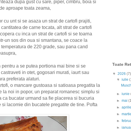
teaza dupa gust cu sare, piper, cimbru, boia si
ade aproape toata zeama,
 cu unt si se asaza un strat de cartofi prajiti,
cantitatea de carne tocata, alt strat de cartofi
copera cu inca un strat de cartofi si se toarna
ntr-un sos din oua si smantana, se coace la
o temperatura de 220 grade, sau pana cand
easupra,
Toate Ret
 pentru a se putea portiona mai bine si se
castraveti in otet, gogosari murati, iaurt sau
▼
2026
(7)
ra preferata alaturi.
▼
iulie
(
tofi, o
mancare
gustoasa si satioasa pregatita la
Muschi
e la noi in popor, un preparat romanesc simplu si
►
iunie
 ta ca bucatar urmand sa fie placerea si bucuria
►
mai
(
 si lacomie din bucatele pregatite de tine.
Pofta
►
april
►
marti
►
febru
►
ianua