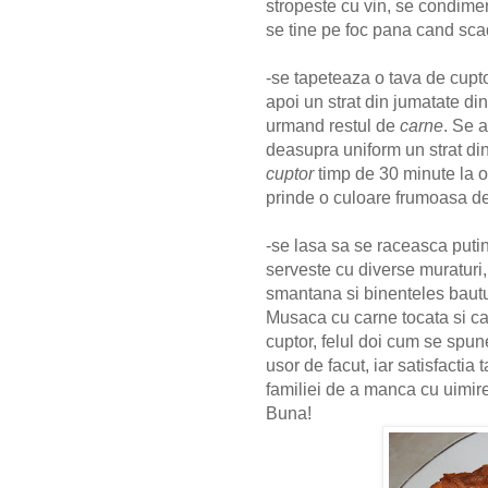
stropeste cu vin, se condimen
se tine pe foc pana cand sc
-se tapeteaza o tava de cuptor
apoi un strat din jumatate din 
urmand restul de
carne
. Se a
deasupra uniform un strat di
cuptor
timp de 30 minute la 
prinde o culoare frumoasa d
-se lasa sa se raceasca putin
serveste cu diverse muraturi, 
smantana si binenteles bautu
Musaca cu carne tocata si car
cuptor, felul doi cum se spun
usor de facut, iar satisfactia
familiei de a manca cu uimire
Buna!