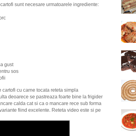
cartofi sunt necesare urmatoarele ingrediente:
porc
pa gust
entru sos
ofii
artofi cu carne tocata reteta simpla
a deoarece se pastreaza foarte bine la frigider
mancare calda cat si ca o mancare rece sub forma
ariante fiind excelente. Reteta video este si pe