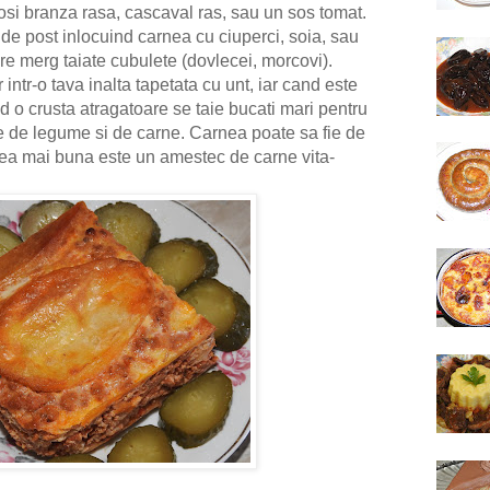
osi branza rasa, cascaval ras, sau un sos tomat.
de post inlocuind carnea cu ciuperci, soia, sau
e merg taiate cubulete (dovlecei, morcovi).
ntr-o tava inalta tapetata cu unt, iar cand este
 o crusta atragatoare se taie bucati mari pentru
le de legume si de carne. Carnea poate sa fie de
 cea mai buna este un amestec de carne vita-