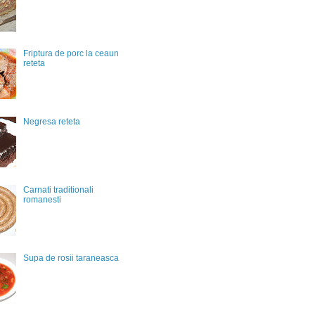
Friptura de porc la ceaun
reteta
Negresa reteta
Carnati traditionali
romanesti
Supa de rosii taraneasca