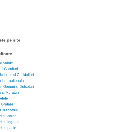
ete pe site
linare
si Salate
 si Garnituri
lcoolice si Cocktailuri
 Internationala
i Gemuri si Dulceturi
 si Muraturi
etete
si Gratare
i Branzeturi
i cu carne
i cu legume
i cu paste