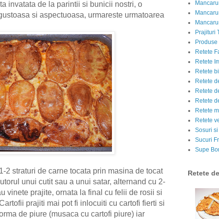
Mancarur
 invatata de la parintii si bunicii nostri, o
Mancarur
gustoasa si aspectuoasa, urmareste urmatoarea
Mancarur
Prajituri 
Produse d
Retete F
Retete I
Retete bi
Retete d
Retete d
Retete d
Retete m
Retete v
Sosuri si
Sucuri Fr
Supe Bor
-2 straturi de carne tocata prin masina de tocat
Retete d
torul unui cutit sau a unui satar, alternand cu 2-
au vinete prajite, ornata la final cu felii de rosii si
ofii prajiti mai pot fi inlocuiti cu cartofi fierti si
forma de piure (musaca cu cartofi piure) iar