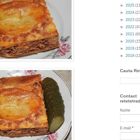
►
2025
(1
►
2024
(2
►
2023
(2
►
2022
(4
►
2021
(6
►
2020
(1
►
2019
(1
►
2018
(1
Cauta Re
Contact
retetetra
Nume
E-mail
*