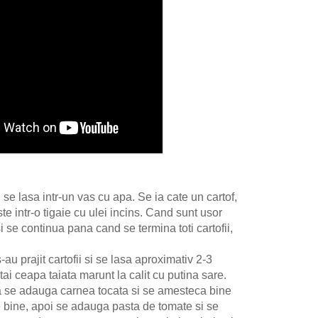
i se lasa intr-un vas cu apa. Se ia cate un cartof,
jeste intr-o tigaie cu ulei incins. Cand sunt usor
i se continua pana cand se termina toti cartofii,
-au prajit cartofii si se lasa aproximativ 2-3
tai ceapa taiata marunt la calit cu putina sare.
 se adauga carnea tocata si se amesteca bine
 bine, apoi se adauga pasta de tomate si se