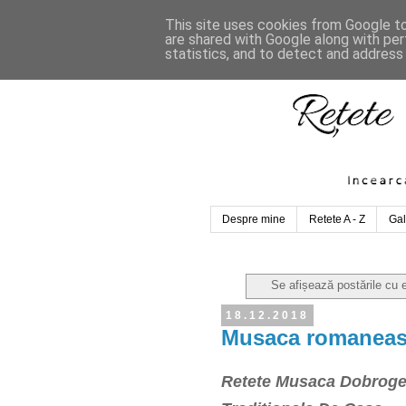
This site uses cookies from Google to 
are shared with Google along with per
statistics, and to detect and address
Despre mine
Retete A - Z
Gal
Se afișează postările cu 
18.12.2018
Musaca romanea
Retete Musaca Dobrogea