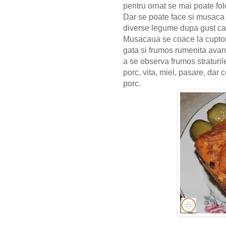
pentru ornat se mai poate fol
Dar se poate face si musaca 
diverse legume dupa gust car
Musacaua se coace la cuptor i
gata si frumos rumenita avand
a se observa frumos straturi
porc, vita, miel, pasare, dar
porc.