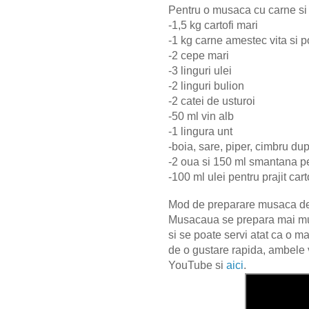
Pentru o musaca cu carne si 
-1,5 kg cartofi mari
-1 kg carne amestec vita si 
-2 cepe mari
-3 linguri ulei
-2 linguri bulion
-2 catei de usturoi
-50 ml vin alb
-1 lingura unt
-boia, sare, piper, cimbru du
-2 oua si 150 ml smantana p
-100 ml ulei pentru prajit cart
Mod de preparare musaca de c
Musacaua se prepara mai mult
si se poate servi atat ca o 
de o gustare rapida, ambele v
YouTube si
aici
.