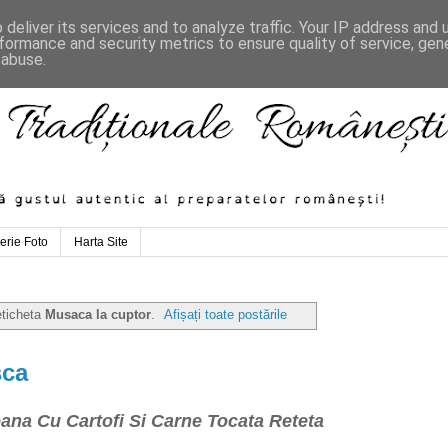
deliver its services and to analyze traffic. Your IP address and
formance and security metrics to ensure quality of service, ge
 abuse.
erie Foto
Harta Site
eticheta
Musaca la cuptor
.
Afișați toate postările
sca
na Cu Cartofi Si Carne Tocata Reteta