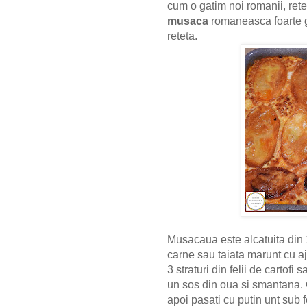
cum o gatim noi romanii, reteta
musaca
romaneasca foarte 
reteta.
Musacaua este alcatuita din 1
carne sau taiata marunt cu aju
3 straturi din felii de cartofi s
un sos din oua si smantana. Cart
apoi pasati cu putin unt sub 