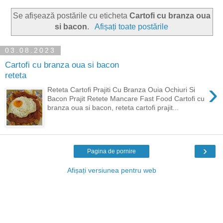
Se afișează postările cu eticheta
Cartofi cu branza oua
si bacon
.
Afișați toate postările
03.08.2023
Cartofi cu branza oua si bacon
reteta
›
Reteta Cartofi Prajiti Cu Branza Ouia Ochiuri Si
Bacon Prajit Retete Mancare Fast Food Cartofi cu
branza oua si bacon, reteta cartofi prajit...
›
Pagina de pornire
Afișați versiunea pentru web