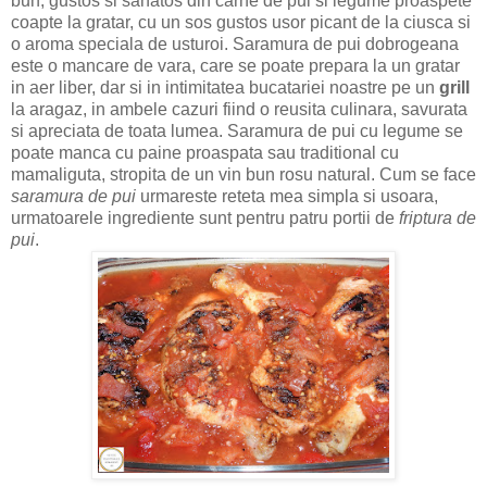
bun, gustos si sanatos din carne de pui si legume proaspete
coapte la gratar, cu un sos gustos usor picant de la ciusca si
o aroma speciala de usturoi. Saramura de pui dobrogeana
este o mancare de vara, care se poate prepara la un gratar
in aer liber, dar si in intimitatea bucatariei noastre pe un
grill
la aragaz, in ambele cazuri fiind o reusita culinara, savurata
si apreciata de toata lumea. Saramura de pui cu legume se
poate manca cu paine proaspata sau traditional cu
mamaliguta, stropita de un vin bun rosu natural. Cum se face
saramura de pui
urmareste reteta mea simpla si usoara,
urmatoarele ingrediente sunt pentru patru portii de
friptura de
pui
.