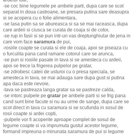
-se coc bine legumele pe ambele parti, dupa care se scot
separat in doua castroane, se presara putina sare deasupra
si se acopera cu o folie alimentara,
-se lasa putin sa se abureasca si sa se mai raceasca, dupa
care ardeii si ciusca se curata de coaja si de cotor,
-se rup in fasii si se pun intr-un vas dreptunghiular de jena in
care vom face
saramura
de pui,
-rosiile coapte se curata si ele de coaja, apoi se piseaza cu
o furculita pana cand ramane cotorul care se arunca,
-se pun si rosiile pasate in tava si se amesteca cu ardeii,
apoi se trece la frigerea pulpelor pe gratar,
-se zdrobesc cateii de usturoi cu o presa speciala, se
amesteca in tava, se mai adauga sare dupa gust si putina
apa daca este nevoie,
-tava se pastreaza langa gratar sa se pastreze calda,
-se intorc pulpele pe
gratar
pe ambele parti si se frig pana
cand sunt bine facute si nu au urme de sange, dupa care se
scot direct in tava cu saramura si se scufunda in sosul de
rosii coapte si ardei copti,
-pulpele vor fi acoperite aproape complet de sosul de
legume coapte si va imprumuta gustul acestor legume,
formand impreuna o minunata saramura de pui si legume