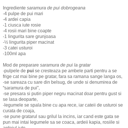
Ingrediente
saramura de pui dobrogeana
-4 pulpe de pui mari
-4 ardei capia
-1 ciusca iute rosie
-4 rosii mari bine coapte
-1 lingurita sare grunjoasa
-½ lingurita piper macinat
-3 catei usturoi
-100ml apa
Mod de preparare
saramura de pui la gratar
-pulpele de
pui
se cresteaza pe ambele parti pentru a se
frige cat mai bine pe gratar, fara sa ramana sange langa os,
-se sareaza cu sare din belsug, de unde si denumirea de
“saramura de pui”,
-se presara si putin piper negru macinat doar pentru gust si
se lasa deoparte,
-legumele se spala bine cu apa rece, iar cateii de usturoi se
curata de coaja,
-se pune gratarul sau grilul la incins, iar cand este gata se
pun mai intai legumele sa se coaca, ardeii kapia, rosiile si
ardeiul iute,