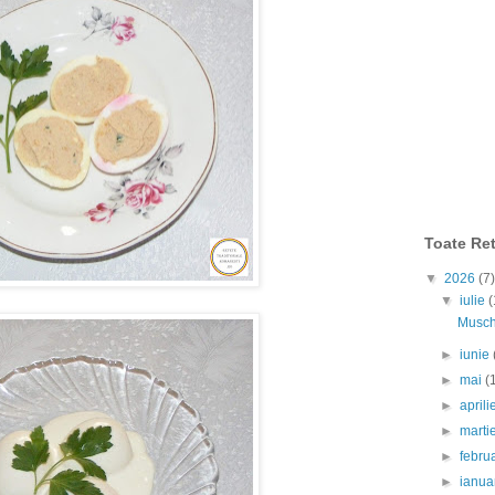
Toate Ret
▼
2026
(7)
▼
iulie
(
Muschi
►
iunie
►
mai
(
►
april
►
marti
►
febru
►
ianua