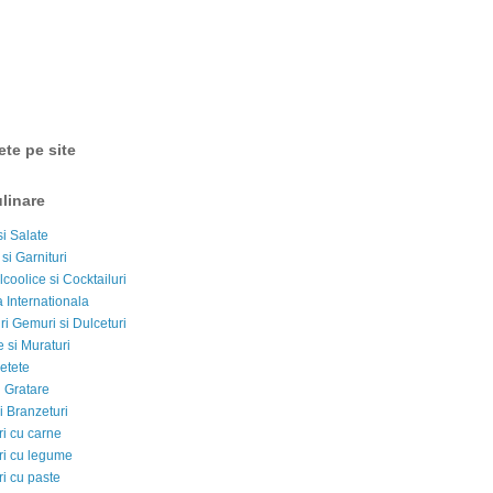
ete pe site
linare
si Salate
 si Garnituri
lcoolice si Cocktailuri
 Internationala
i Gemuri si Dulceturi
 si Muraturi
etete
si Gratare
i Branzeturi
i cu carne
i cu legume
i cu paste