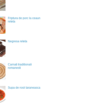
Friptura de porc la ceaun
reteta
Negresa reteta
Carnati traditionali
romanesti
Supa de rosii taraneasca