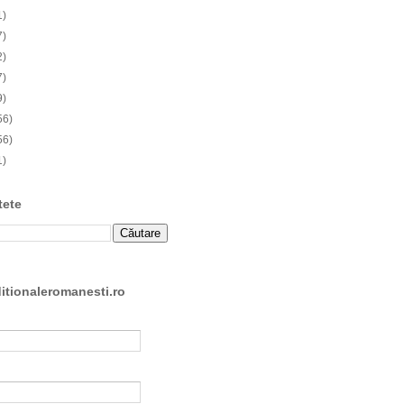
1)
7)
2)
7)
9)
56)
56)
1)
tete
ditionaleromanesti.ro