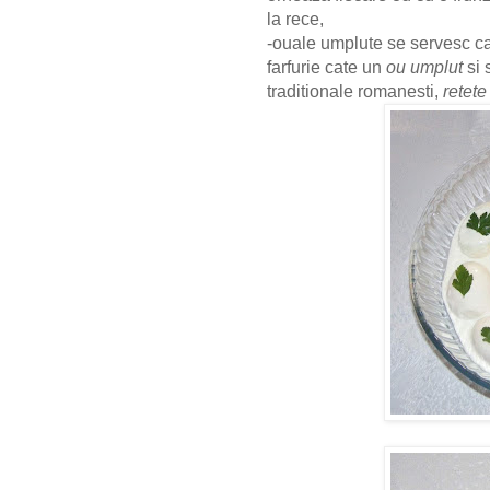
la rece,
-ouale umplute se servesc ca
farfurie cate un
ou umplut
si 
traditionale romanesti,
retete