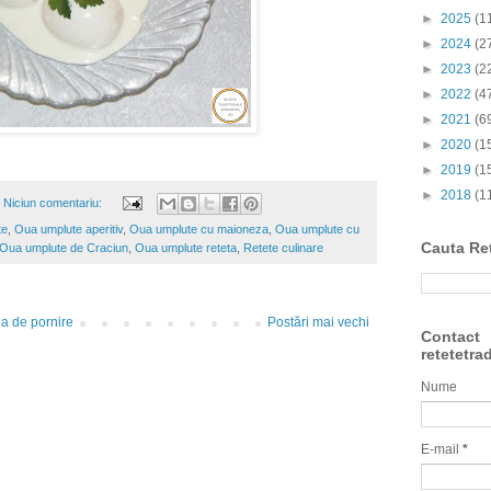
►
2025
(1
►
2024
(2
►
2023
(2
►
2022
(4
►
2021
(6
►
2020
(1
►
2019
(1
►
2018
(1
Niciun comentariu:
te
,
Oua umplute aperitiv
,
Oua umplute cu maioneza
,
Oua umplute cu
Cauta Re
Oua umplute de Craciun
,
Oua umplute reteta
,
Retete culinare
a de pornire
Postări mai vechi
Contact
retetetra
Nume
E-mail
*