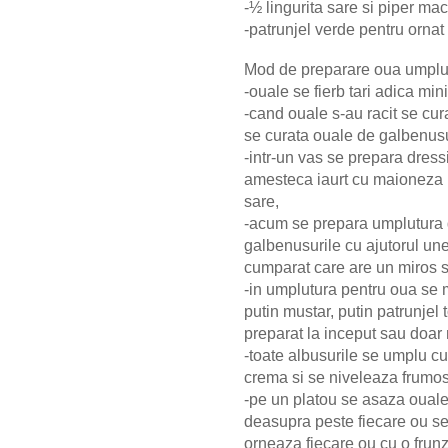
-½ lingurita sare si piper ma
-patrunjel verde pentru ornat
Mod de preparare oua umplu
-ouale se fierb tari adica mi
-cand ouale s-au racit se cur
se curata ouale de galbenusu
-intr-un vas se prepara dres
amesteca iaurt cu maioneza i
sare,
-acum se prepara umplutura 
galbenusurile cu ajutorul une
cumparat care are un miros 
-in umplutura pentru oua se 
putin mustar, putin patrunjel 
preparat la inceput sau doa
-toate albusurile se umplu c
crema si se niveleaza frumos
-pe un platou se asaza ouale 
deasupra peste fiecare ou se 
orneaza fiecare ou cu o frunz