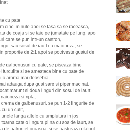
cinat
te cu pate
nim cinci minute apoi se lasa sa se raceasca,
ata de coaja si se taie pe jumatate pe lung, apoi
ri care se pun intr-un castron,
singul sau sosul de iaurt cu maioneza, se
n proportie de 2:1 apoi se potriveste gustul de
de galbenusuri cu pate, se piseaza bine
i furculite si se amesteca bine cu pate de
si o aroma mai deosebia,
mai adauga dupa gust sare si piper macinat,
tocat marunt si doua linguri din sosul de iaurt
r maioneza simpla,
u crema de galbenusuri, se pun 1-2 lingurite de
 cu un cutit,
unele langa altele cu umplutura in jos,
toarna cate o lingura plina cu sos de iaurt, se
a de patrunjel proaspat si se pastreaza platoul