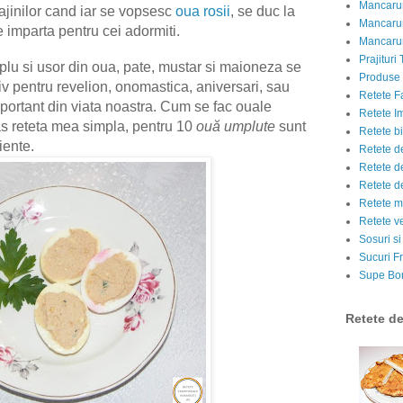
Mancarur
jinilor cand iar se vopsesc
oua rosii
, se duc la
Mancarur
e imparta pentru cei adormiti.
Mancarur
Prajituri 
implu si usor din oua, pate, mustar si maioneza se
Produse d
iv pentru revelion, onomastica, aniversari, sau
Retete F
portant din viata noastra. Cum se fac ouale
Retete I
s reteta mea simpla, pentru 10
ouă umplute
sunt
Retete bi
iente.
Retete d
Retete d
Retete d
Retete m
Retete v
Sosuri si
Sucuri Fr
Supe Bor
Retete d