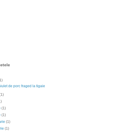
etele
1)
ulet de porc fraged la tigaie
(1)
1)
ie
(1)
e
(1)
arie
(1)
rie
(1)