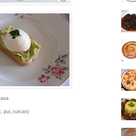
 casa
, pui, curcan)