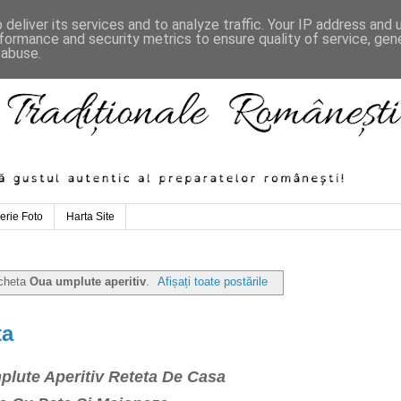
deliver its services and to analyze traffic. Your IP address and
formance and security metrics to ensure quality of service, ge
 abuse.
erie Foto
Harta Site
icheta
Oua umplute aperitiv
.
Afișați toate postările
ta
plute Aperitiv Reteta De Casa