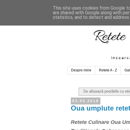
This site uses cookies from Google to 
are shared with Google along with per
statistics, and to detect and address
Despre mine
Retete A - Z
Gal
Se afișează postările cu et
03.05.2019
Oua umplute rete
Retete Culinare Oua Um