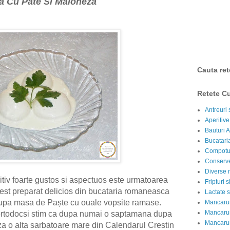
a Cu Pate Si Maioneza
Cauta ret
Retete Cu
Antreuri 
Aperitive
Bauturi A
Bucataria
Compotur
Conserve
Diverse r
itiv foarte gustos si aspectuos este urmatoarea
Fripturi 
cest preparat delicios din bucataria romaneasca
Lactate s
i dupa masa de Paște cu ouale vopsite ramase.
Mancarur
Mancarur
 ortodocsi stim ca dupa numai o saptamana dupa
Mancarur
a o alta sarbatoare mare din Calendarul Crestin