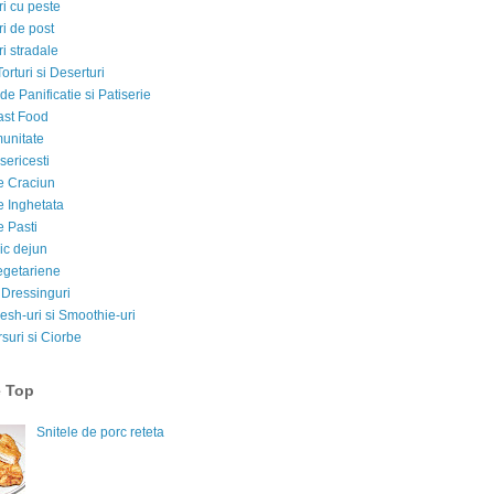
i cu peste
i de post
i stradale
Torturi si Deserturi
e Panificatie si Patiserie
ast Food
munitate
sericesti
e Craciun
e Inghetata
e Pasti
ic dejun
egetariene
 Dressinguri
esh-uri si Smoothie-uri
suri si Ciorbe
e Top
Snitele de porc reteta