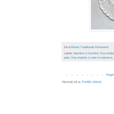
De la
Retete Traditionale Romanesti
Labels:
Aperitive si Garnituri
,
Oua umplu
pate
,
Oua umplute cu pate si maioneza
,
Pagin
Abonați-vă la:
Postări (Atom)