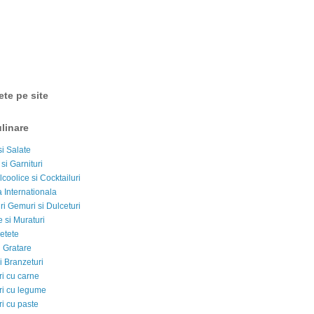
ete pe site
linare
si Salate
 si Garnituri
lcoolice si Cocktailuri
 Internationala
i Gemuri si Dulceturi
 si Muraturi
etete
si Gratare
i Branzeturi
i cu carne
i cu legume
i cu paste