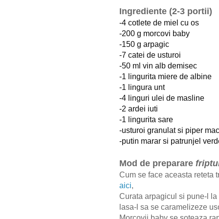
Ingrediente (2-3 portii)
-4 cotlete de miel cu os
-200 g morcovi baby
-150 g arpagic
-7 catei de usturoi
-50 ml vin alb demisec
-1 lingurita miere de albine
-1 lingura unt
-4 linguri ulei de masline
-2 ardei iuti
-1 lingurita sare
-usturoi granulat si piper ma
-putin marar si patrunjel ver
Mod de preparare
friptu
Cum se face aceasta reteta t
aici
,
Curata arpagicul si pune-l la
lasa-l sa se caramelizeze uso
Morcovii baby se soteaza rap