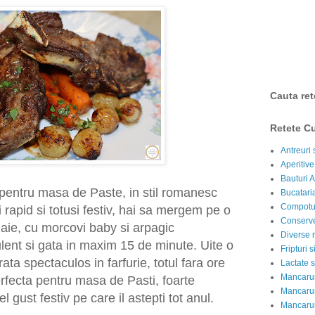
Cauta ret
Retete Cu
Antreuri 
Aperitive
Bauturi A
a pentru masa de Paste, in stil romanesc
Bucataria
Compotur
rapid si totusi festiv, hai sa mergem pe o
Conserve
igaie, cu morcovi baby si arpagic
Diverse r
lent si gata in maxim 15 de minute. Uite o
Fripturi 
ata spectaculos in farfurie, totul fara ore
Lactate s
Mancarur
erfecta pentru masa de Pasti, foarte
Mancarur
 gust festiv pe care il astepti tot anul.
Mancarur