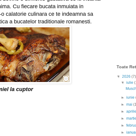
 inima. Cu fiecare bucata inmuiata in
tr-o calatorie culinara ce te indeamna sa
ica a bucatelor traditionale romanesti.
Toate Ret
▼
2026
(7)
▼
iulie
(
miel la cuptor
Muschi
►
iunie
►
mai
(
►
april
►
marti
►
febru
►
ianua