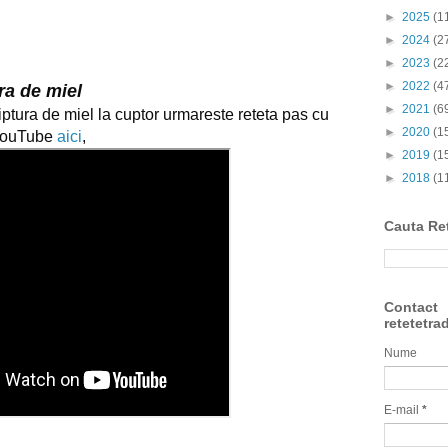
►
2025
(1
►
2024
(2
►
2023
(2
►
2022
(4
ura de miel
►
2021
(6
ptura de miel la cuptor urmareste reteta pas cu
►
2020
(1
 YouTube
aici
,
►
2019
(1
►
2018
(1
Cauta Re
Contact
retetetra
Nume
E-mail
*