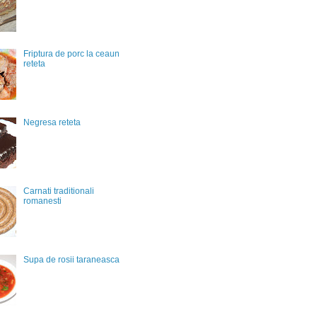
Friptura de porc la ceaun
reteta
Negresa reteta
Carnati traditionali
romanesti
Supa de rosii taraneasca