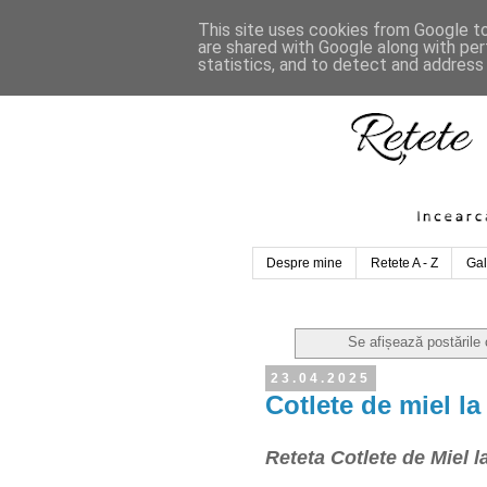
This site uses cookies from Google to 
are shared with Google along with per
statistics, and to detect and address
Despre mine
Retete A - Z
Gal
Se afișează postările
23.04.2025
Cotlete de miel la 
Reteta Cotlete de Miel l