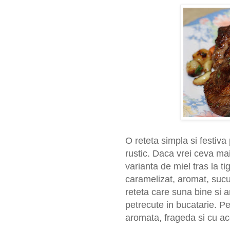
O reteta simpla si festiv
rustic.
Daca vrei ceva mai 
varianta de miel tras la t
caramelizat, aromat, sucu
reteta care suna bine si ar
petrecute in bucatarie. P
aromata, frageda si cu acel