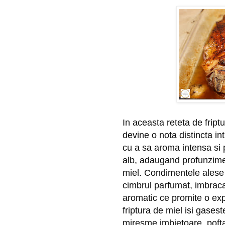
In aceasta reteta de friptu
devine o nota distincta in
cu a sa aroma intensa si 
alb, adaugand profunzime s
miel. Condimentele alese 
cimbrul parfumat, imbraca
aromatic ce promite o ex
friptura de miel isi gasest
miresme imbietoare, pofta