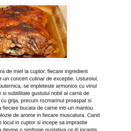
ra de miel la cuptor, fiecare ingredient
tr-un concert culinar de exceptie. Usturoiul,
puternica, se impleteste armonios cu vinul
i subtilitate gustului nobil al carnii de
cu grija, precum rozmarinul proaspat si
 fiecare bucata de carne intr-un mantou
plozie de arome in fiecare muscatura. Cand
e locul in cuptor si incepe sa imprastie
 devine o simfonie gustativa ce iti incanta