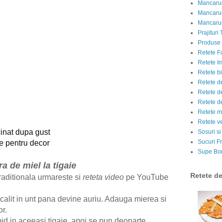
Mancarur
Mancarur
Mancarur
Prajituri 
Produse d
Retete F
Retete I
Retete bi
Retete d
Retete d
Retete d
Retete m
Retete v
cinat dupa gust
Sosuri si
Sucuri Fr
de pentru decor
Supe Bor
ra de miel la tigaie
Retete d
raditionala urmareste si
reteta video
pe YouTube
 calit in unt pana devine auriu. Adauga mierea si
r.
id in aceeasi tigaie, apoi se pun deoparte.