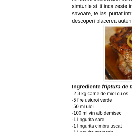
simturile si iti incalzeste
savoare, te lasi purtat in
descoperi placerea autent
Ingrediente
friptura de 
-2-3 kg carne de miel cu os
-5 fire usturoi verde
-50 ml ulei
-100 ml vin alb demisec
-1 lingurita sare
-1 lingurita cimbru uscat