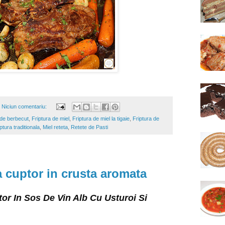
Niciun comentariu:
 de berbecut
,
Friptura de miel
,
Friptura de miel la tigaie
,
Friptura de
ptura traditionala
,
Miel reteta
,
Retete de Pasti
a cuptor in crusta aromata
tor In Sos De Vin Alb Cu Usturoi Si