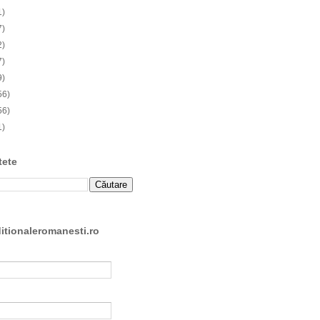
1)
7)
2)
7)
9)
56)
56)
1)
tete
ditionaleromanesti.ro