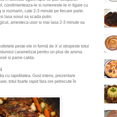
, condimenteaza-le si rumeneste-le in tigaie cu
g si rozmarin, cate 2-3 minute pe fiecare parte.
si lasa sosul sa scada putin.
gicul, amesteca usor si mai lasa 2-3 minute sa
tletele peste ele in formă de X si stropeste totul
usturoiul caramelizat pentru un plus de aroma.
osé si paine calda.
i
tia cu rapiditatea. Gust intens, prezentare
e, totul foarte rapid fara ore petrecute în