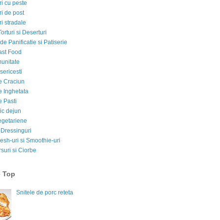
i cu peste
i de post
i stradale
Torturi si Deserturi
e Panificatie si Patiserie
ast Food
munitate
sericesti
e Craciun
e Inghetata
e Pasti
ic dejun
egetariene
 Dressinguri
esh-uri si Smoothie-uri
suri si Ciorbe
e Top
Snitele de porc reteta