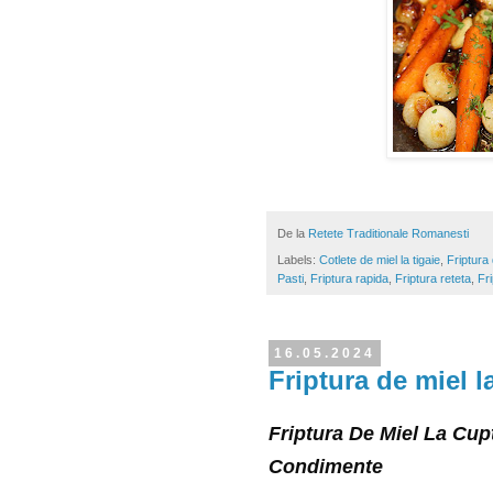
De la
Retete Traditionale Romanesti
Labels:
Cotlete de miel la tigaie
,
Friptura
Pasti
,
Friptura rapida
,
Friptura reteta
,
Fri
16.05.2024
Friptura de miel l
Friptura De Miel La Cup
Condimente