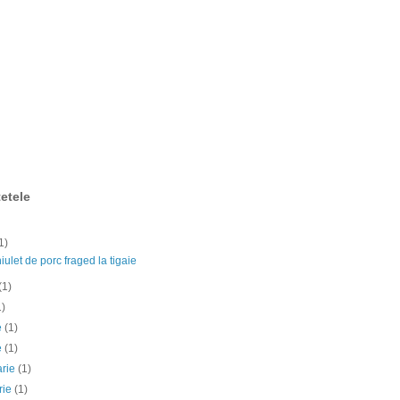
etele
1)
ulet de porc fraged la tigaie
(1)
1)
ie
(1)
e
(1)
arie
(1)
rie
(1)