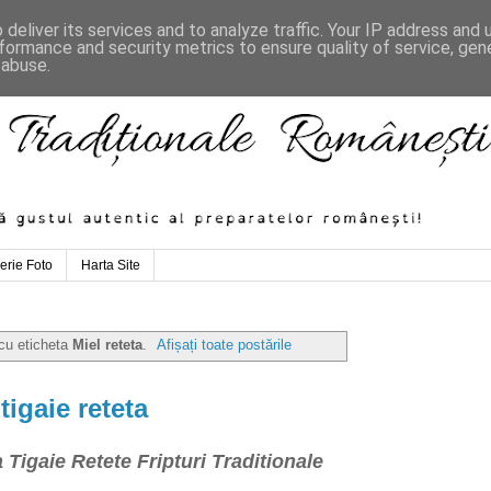
deliver its services and to analyze traffic. Your IP address and
formance and security metrics to ensure quality of service, ge
 abuse.
erie Foto
Harta Site
 cu eticheta
Miel reteta
.
Afișați toate postările
tigaie reteta
a Tigaie
Retete Fripturi Traditionale