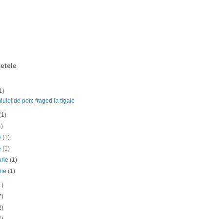
etele
1)
ulet de porc fraged la tigaie
(1)
1)
ie
(1)
e
(1)
arie
(1)
rie
(1)
1)
7)
2)