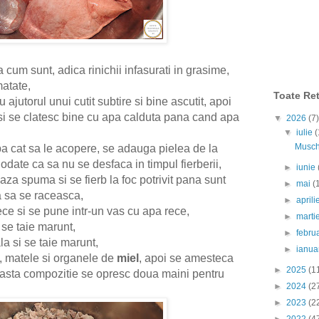
 cum sunt, adica rinichii infasurati in grasime,
atate,
Toate Ret
ajutorul unui cutit subtire si bine ascutit, apoi
si se clatesc bine cu apa calduta pana cand apa
▼
2026
(7)
▼
iulie
(
Muschi
apa cat sa le acopere, se adauga pielea de la
odate ca sa nu se desfaca in timpul fierberii,
►
iunie
a spuma si se fierb la foc potrivit pana sunt
►
mai
(
a sa se raceasca,
►
april
ce si se pune intr-un vas cu apa rece,
►
marti
 se taie marunt,
►
febru
la si se taie marunt,
►
ianua
a, matele si organele de
miel
, apoi se amesteca
►
2025
(1
ceasta compozitie se opresc doua maini pentru
►
2024
(2
►
2023
(2