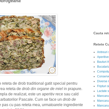
Dobrogeana
Cauta ret
Retete Cu
Antreuri 
Aperitive
Bauturi A
Bucataria
Compotur
Conserve
Diverse r
reteta de drob traditional gatit special pentru
Fripturi 
rea reteta de
drob din organe de miel
in prapure.
Lactate s
mpla de realizat, este un aperitiv rece sau cald
Mancarur
Sarbatorilor Pascale.
Cum se face un
drob de
Mancarur
e pas cu pas reteta mea, urmatoarele ingrediente
Mancarur