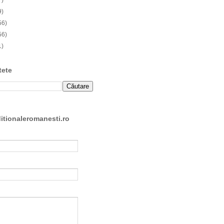
7)
9)
56)
56)
1)
tete
ditionaleromanesti.ro