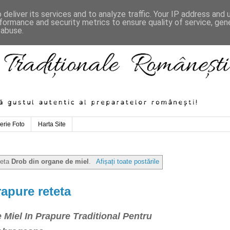
deliver its services and to analyze traffic. Your IP address and
formance and security metrics to ensure quality of service, ge
 abuse.
erie Foto
Harta Site
heta
Drob din organe de miel
.
Afișați toate postările
rapure reteta
 Miel In Prapure Traditional Pentru