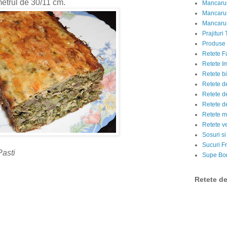
metrul de 30/11 cm.
Mancarur
Mancarur
Mancarur
Prajituri 
Produse d
Retete F
Retete I
Retete bi
Retete d
Retete d
Retete d
Retete m
Retete v
Sosuri si
Sucuri Fr
Pasti
Supe Bor
Retete d