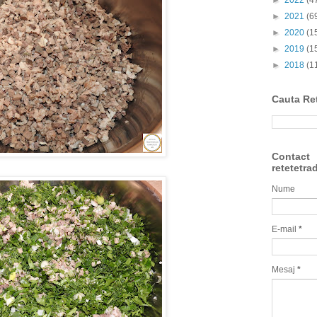
►
2022
(4
►
2021
(6
►
2020
(1
►
2019
(1
►
2018
(1
Cauta Re
Contact
retetetra
Nume
E-mail
*
Mesaj
*