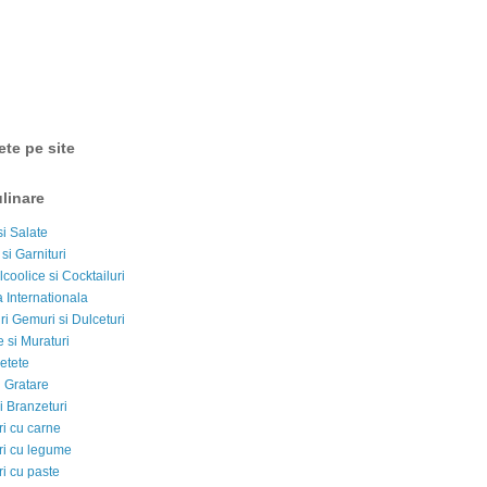
ete pe site
linare
si Salate
 si Garnituri
lcoolice si Cocktailuri
 Internationala
i Gemuri si Dulceturi
 si Muraturi
etete
si Gratare
i Branzeturi
i cu carne
i cu legume
i cu paste