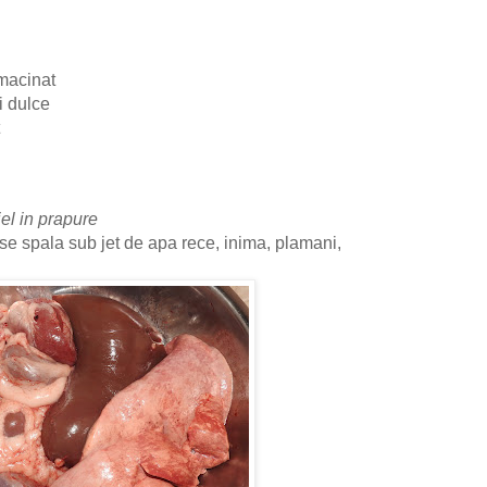
 macinat
i dulce
el in prapure
se spala sub jet de apa rece, inima, plamani,