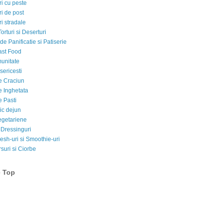
i cu peste
i de post
i stradale
Torturi si Deserturi
e Panificatie si Patiserie
ast Food
munitate
sericesti
e Craciun
e Inghetata
e Pasti
ic dejun
egetariene
 Dressinguri
esh-uri si Smoothie-uri
suri si Ciorbe
e Top