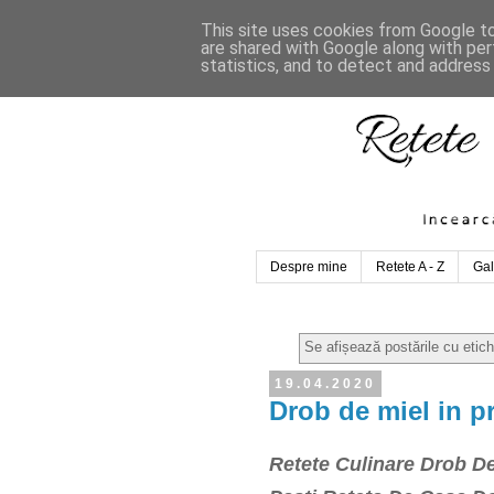
This site uses cookies from Google to 
are shared with Google along with per
statistics, and to detect and address
Despre mine
Retete A - Z
Gal
Se afișează postările cu etic
19.04.2020
Drob de miel in p
Retete Culinare Drob De