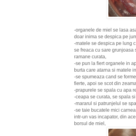
-organele de miel se lasa asa
doar inima se despica pe jum
-matele se despica pe lung cu 
se freaca cu sare grunjoasa 
ramane curata,
-se pun la fiert organele in 
burta care atarna si matele in
-se spumeaza cand se formeaz
fierte, apoi se scot din zeam
-prapurele se spala cu apa re
-ceapa se curata, se spala si
-mararul si patrunjelul se spa
-se taie bucatele mici carne
intr-un vas incapator, din a
borsul de miel,