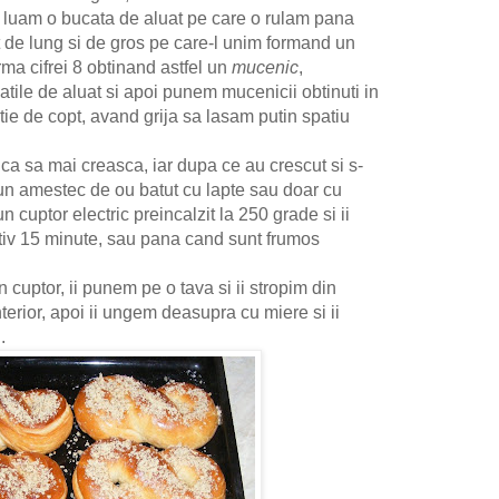
 luam o bucata de aluat pe care o rulam pana
t de lung si de gros pe care-l unim formand un
rma cifrei 8 obtinand astfel un
mucenic
,
atile de aluat si apoi punem mucenicii obtinuti in
rtie de copt, avand grija sa lasam putin spatiu
ca sa mai creasca, iar dupa ce au crescut si s-
un amestec de ou batut cu lapte sau doar cu
n cuptor electric preincalzit la 250 grade si ii
iv 15 minute, sau pana cand sunt frumos
 cuptor, ii punem pe o tava si ii stropim din
terior, apoi ii ungem deasupra cu miere si ii
.