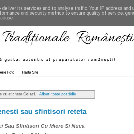
deliver its services and to analyze traffic. Your IP address and
formance and security metrics to ensure quality of service, ge
 abuse.
erie Foto
Harta Site
le cu eticheta
Colaci
.
Afișați toate postările
esti sau sfintisori reteta
i Sau Sfintisori Cu Miere Si Nuca