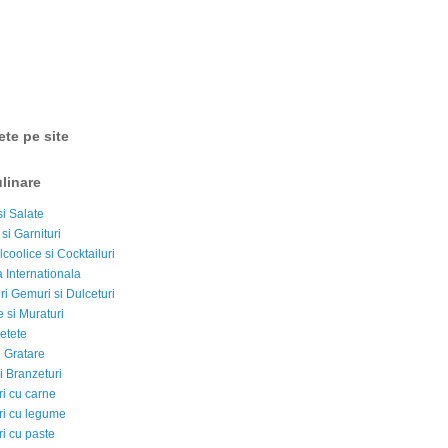
ete pe site
linare
si Salate
 si Garnituri
lcoolice si Cocktailuri
 Internationala
i Gemuri si Dulceturi
 si Muraturi
etete
si Gratare
i Branzeturi
i cu carne
i cu legume
i cu paste