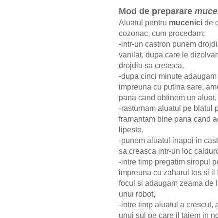
Mod de preparare
mucen
Aluatul pentru
mucenici
de d
cozonac, cum procedam:
-intr-un castron punem drojdi
vanilat, dupa care le dizolva
drojdia sa creasca,
-dupa cinci minute adaugam d
impreuna cu putina sare, am
pana cand obtinem un aluat
-rasturnam aluatul pe blatul p
framantam bine pana cand ace
lipeste,
-punem aluatul inapoi in cast
sa creasca intr-un loc caldu
-intre timp pregatim siropul p
impreuna cu zaharul tos si i
focul si adaugam zeama de la
unui robot,
-intre timp aluatul a crescut,
unui sul pe care il taiem in 