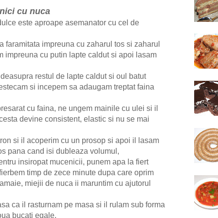
ici cu nuca
ulce este aproape asemanator cu cel de
a faramitata impreuna cu zaharul tos si zaharul
m impreuna cu putin lapte caldut si apoi lasam
easupra restul de lapte caldut si oul batut
estecam si incepem sa adaugam treptat faina
,
resarat cu faina, ne ungem mainile cu ulei si il
sta devine consistent, elastic si nu se mai
ron si il acoperim cu un prosop si apoi il lasam
ros pana cand isi dubleaza volumul,
entru insiropat mucenicii, punem apa la fiert
l fierbem timp de zece minute dupa care oprim
maie, miejii de nuca ii maruntim cu ajutorul
 asa ca il rasturnam pe masa si il rulam sub forma
noua bucati egale,