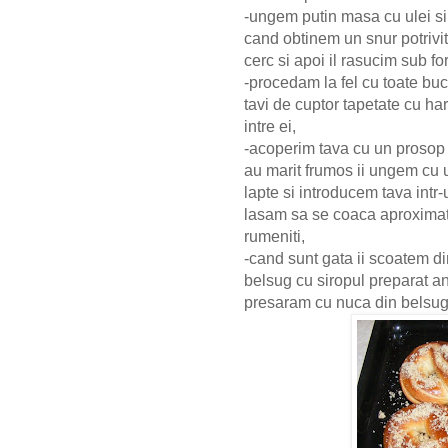
-ungem putin masa cu ulei si
cand obtinem un snur potrivi
cerc si apoi il rasucim sub fo
-procedam la fel cu toate buc
tavi de cuptor tapetate cu ha
intre ei,
-acoperim tava cu un prosop 
au marit frumos ii ungem cu 
lapte si introducem tava intr-u
lasam sa se coaca aproximat
rumeniti,
-cand sunt gata ii scoatem din
belsug cu siropul preparat an
presaram cu nuca din belsug