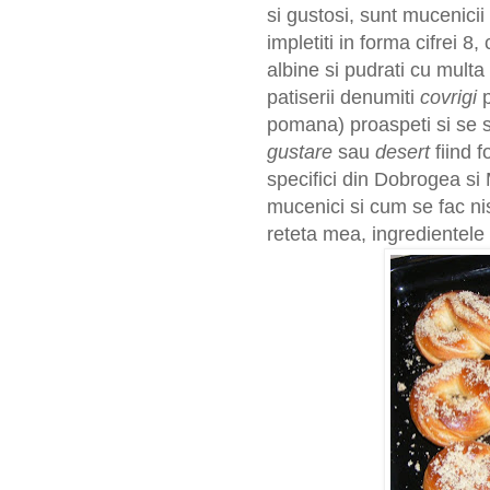
si gustosi, sunt mucenici
impletiti in forma cifrei 8
albine si pudrati cu mult
patiserii denumiti
covrigi
p
pomana) proaspeti si se s
gustare
sau
desert
fiind f
specifici din Dobrogea si
mucenici si cum se fac n
reteta mea, ingredientele