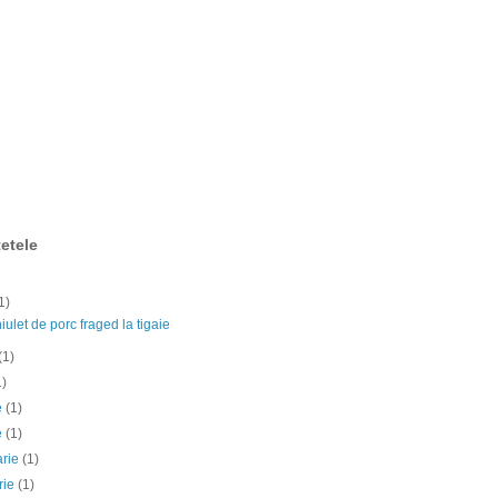
etele
1)
ulet de porc fraged la tigaie
(1)
1)
ie
(1)
e
(1)
arie
(1)
rie
(1)