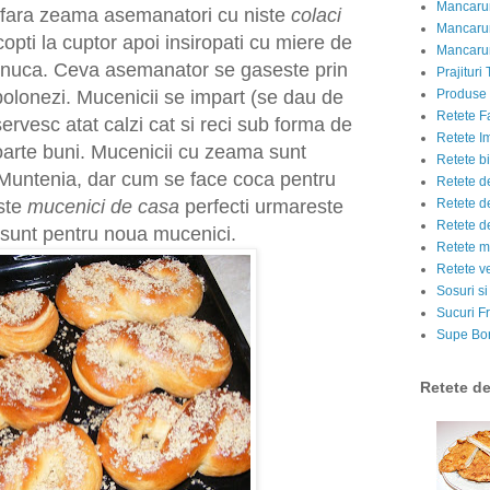
Mancarur
i fara zeama asemanatori cu niste
colaci
Mancarur
, copti la cuptor apoi insiropati cu miere de
Mancarur
a nuca.
Ceva asemanator se gaseste prin
Prajituri 
Produse d
olonezi. Mucenicii se impart (se dau de
Retete F
ervesc atat calzi cat si reci sub forma de
Retete I
oarte buni.
Mucenicii cu zeama sunt
Retete bi
 Muntenia, dar cum se face coca pentru
Retete d
Retete d
iste
mucenici de casa
perfecti urmareste
Retete d
 sunt pentru noua mucenici.
Retete m
Retete v
Sosuri si
Sucuri Fr
Supe Bor
Retete d