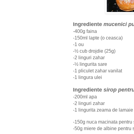
Ingrediente
mucenici pu
-400g faina
-150ml lapte (o ceasca)
-1 ou
-½ cub drojdie (25g)
-2 linguri zahar
-
½
lingurita sare
-1 pliculet zahar vanilat
-1 lingura ulei
Ingrediente
sirop pentr
-200ml apa
-2 linguri zahar
-1 lingurita zeama de lamaie
-150g nuca macinata pentru s
-50g miere de albine pentru s