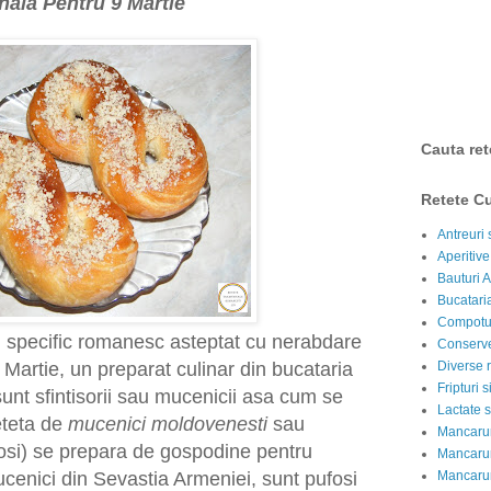
nala Pentru 9 Martie
Cauta ret
Retete Cu
Antreuri 
Aperitive
Bauturi A
Bucataria
Compotur
u specific romanesc asteptat cu nerabdare
Conserve
Diverse r
 Martie, un preparat culinar din bucataria
Fripturi 
unt sfintisorii sau mucenicii asa cum se
Lactate s
teta de
mucenici moldovenesti
sau
Mancarur
radosi) se prepara de gospodine pentru
Mancarur
Mancarur
enici din Sevastia Armeniei, sunt pufosi