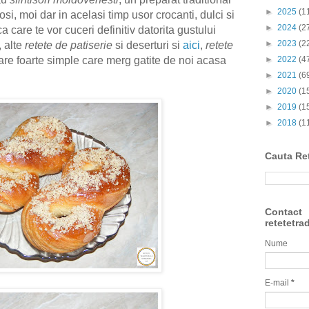
►
2025
(1
si, moi dar in acelasi timp usor crocanti, dulci si
►
2024
(2
 care te vor cuceri definitiv datorita gustului
►
2023
(2
, alte
retete de patiserie
si deserturi si
aici
,
retete
►
2022
(4
nare foarte simple care merg gatite de noi acasa
►
2021
(6
►
2020
(1
►
2019
(1
►
2018
(1
Cauta Re
Contact
retetetra
Nume
E-mail
*