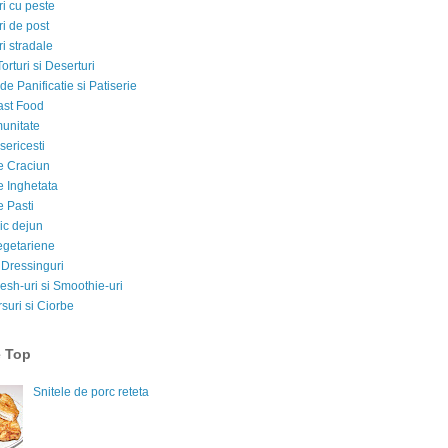
i cu peste
i de post
i stradale
Torturi si Deserturi
e Panificatie si Patiserie
ast Food
munitate
sericesti
e Craciun
e Inghetata
e Pasti
ic dejun
egetariene
 Dressinguri
esh-uri si Smoothie-uri
suri si Ciorbe
e Top
Snitele de porc reteta