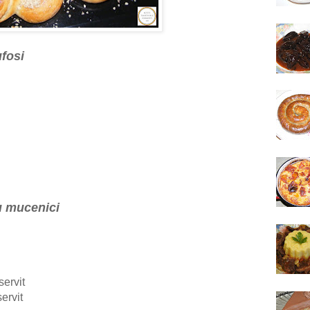
fosi
u mucenici
ervit
ervit