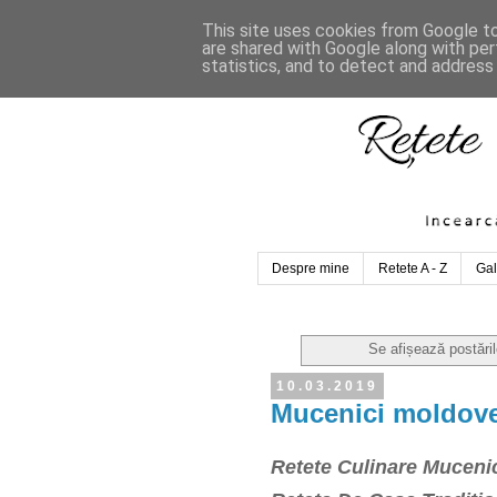
This site uses cookies from Google to 
are shared with Google along with per
statistics, and to detect and address
Despre mine
Retete A - Z
Gal
Se afișează postări
10.03.2019
Mucenici moldoven
Retete Culinare Mucenic