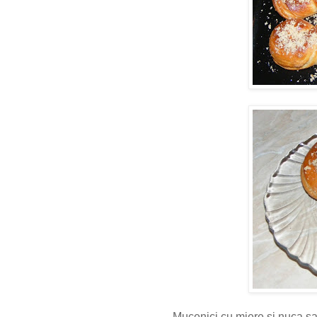
Mucenici cu miere si nuca s