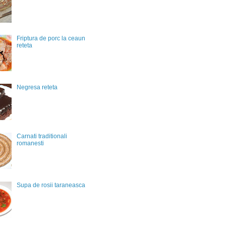
Friptura de porc la ceaun
reteta
Negresa reteta
Carnati traditionali
romanesti
Supa de rosii taraneasca