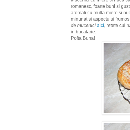
romanesc, foarte buni si gusto
aromati cu multa miere si nuca
minunat si aspectului frumos
de mucenici
aici
, retete culi
in bucatarie.
Pofta Buna!