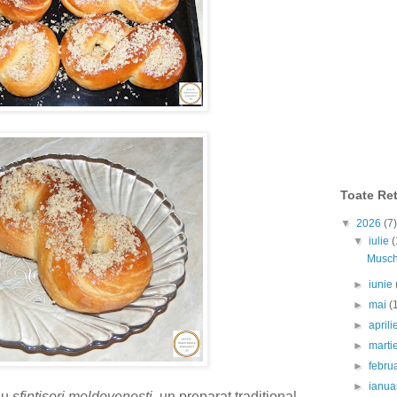
Toate Ret
▼
2026
(7)
▼
iulie
(
Muschi
►
iunie
►
mai
(
►
april
►
marti
►
febru
►
ianua
au
sfintisori moldovenesti
, un preparat traditional