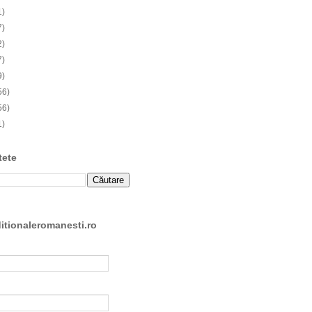
1)
7)
2)
7)
9)
56)
56)
1)
tete
ditionaleromanesti.ro