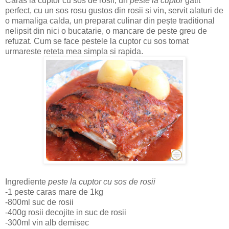
Caras la cuptor cu sos de rosii, un
peste la cuptor
gatit
perfect, cu un sos rosu gustos din rosii si vin, servit alaturi de
o mamaliga calda, un preparat culinar din pește traditional
nelipsit din nici o bucatarie, o mancare de peste greu de
refuzat. Cum se face pestele la cuptor cu sos tomat
urmareste reteta mea simpla si rapida.
Ingrediente
peste la cuptor cu sos de rosii
-1 peste caras mare de 1kg
-800ml suc de rosii
-400g rosii decojite in suc de rosii
-300ml vin alb demisec