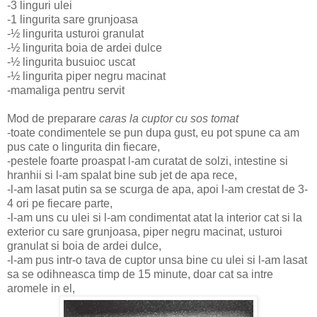
-3 linguri ulei
-1 lingurita sare grunjoasa
-½ lingurita usturoi granulat
-½ lingurita boia de ardei dulce
-½ lingurita busuioc uscat
-½ lingurita piper negru macinat
-mamaliga pentru servit
Mod de preparare
caras la cuptor cu sos tomat
-toate condimentele se pun dupa gust, eu pot spune ca am
pus cate o lingurita din fiecare,
-pestele foarte proaspat l-am curatat de solzi, intestine si
hranhii si l-am spalat bine sub jet de apa rece,
-l-am lasat putin sa se scurga de apa, apoi l-am crestat de 3-
4 ori pe fiecare parte,
-l-am uns cu ulei si l-am condimentat atat la interior cat si la
exterior cu sare grunjoasa, piper negru macinat, usturoi
granulat si boia de ardei dulce,
-l-am pus intr-o tava de cuptor unsa bine cu ulei si l-am lasat
sa se odihneasca timp de 15 minute, doar cat sa intre
aromele in el,