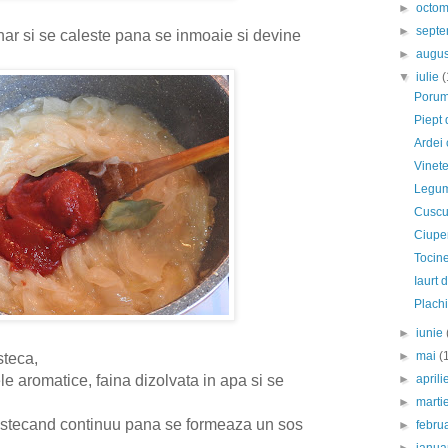
►
octo
►
sept
har si se caleste pana se inmoaie si devine
►
augu
▼
iulie
(
Porum
Piept 
Ardei 
Vinete
Legume
Cuscu
Ciuper
Tocine
Iaurt 
Plachi
►
iunie
►
mai
(
steca,
e aromatice, faina dizolvata in apa si se
►
april
►
marti
stecand continuu pana se formeaza un sos
►
febru