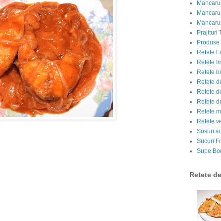
Mancarur
Mancarur
Mancarur
Prajituri 
Produse d
Retete F
Retete I
Retete bi
Retete d
Retete d
Retete d
Retete m
Retete v
Sosuri si
Sucuri Fr
Supe Bor
Retete d