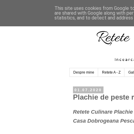
This site uses cookies from Google to 
are shared with Google along with per
statistics, and to detect and address
Despre mine
Retete A - Z
Gal
01.07.2020
Plachie de peste r
Retete Culinare Plachie
Casa Dobrogeana Pesc