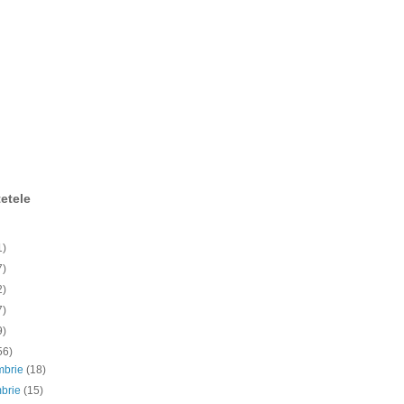
etele
1)
7)
2)
7)
9)
56)
mbrie
(18)
mbrie
(15)