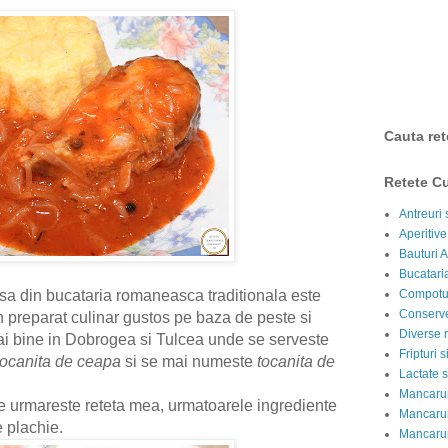
Cauta ret
Retete Cu
Antreuri 
Aperitive
Bauturi A
Bucataria
sa din bucataria romaneasca traditionala este
Compotur
Conserve
n preparat culinar gustos pe baza de peste si
Diverse r
mai bine in Dobrogea si Tulcea unde se serveste
Fripturi 
tocanita de ceapa
si se mai numeste
tocanita de
Lactate s
Mancarur
e urmareste reteta mea, urmatoarele ingrediente
Mancarur
e plachie.
Mancarur