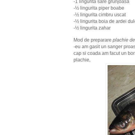
-1 lingurita sare grunjoasa
-½ lingurita piper boabe
-½ lingurita cimbru uscat
-½ lingurita boia de ardei du
-½ lingurita zahar
Mod de preparare
plachie de
-eu am gasit un sanger proas
cap si coada am facut un bor
plachie,