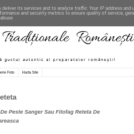
deliver its services and to analyze traffic. Your IP address and
formance and security metrics to ensure quality of service, ge
 abuse.
erie Foto
Harta Site
eteta
 De Peste Sanger Sau Fitofag Reteta De
areasca