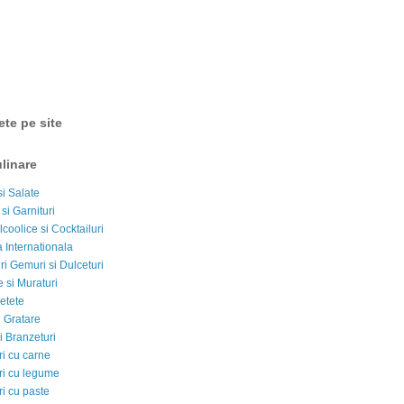
ete pe site
linare
si Salate
 si Garnituri
lcoolice si Cocktailuri
 Internationala
i Gemuri si Dulceturi
 si Muraturi
etete
si Gratare
i Branzeturi
i cu carne
i cu legume
i cu paste