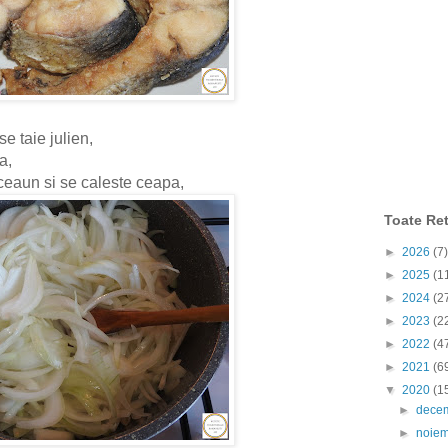
e taie julien,
a,
n ceaun si se caleste ceapa,
Toate Ret
►
2026
(7)
►
2025
(1
►
2024
(2
►
2023
(2
►
2022
(4
►
2021
(6
▼
2020
(1
►
dece
►
noie