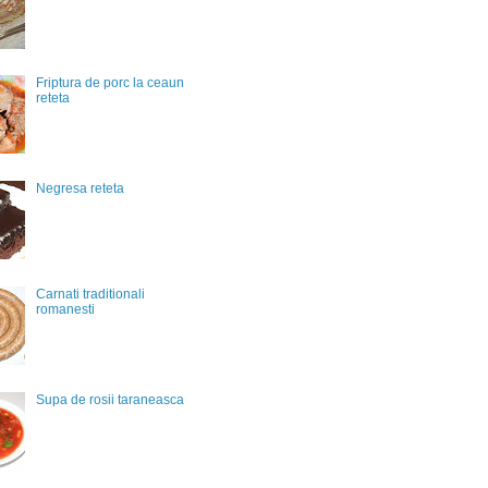
Friptura de porc la ceaun
reteta
Negresa reteta
Carnati traditionali
romanesti
Supa de rosii taraneasca