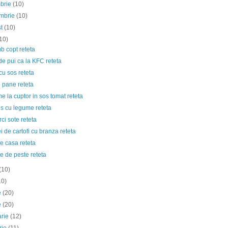
mbrie
(10)
embrie
(10)
st
(10)
10)
b copt reteta
de pui ca la KFC reteta
cu sos reteta
 pane reteta
 la cuptor in sos tomat reteta
s cu legume reteta
ci sote reteta
i de cartofi cu branza reteta
de casa reteta
e de peste reteta
(10)
10)
ie
(20)
e
(20)
arie
(12)