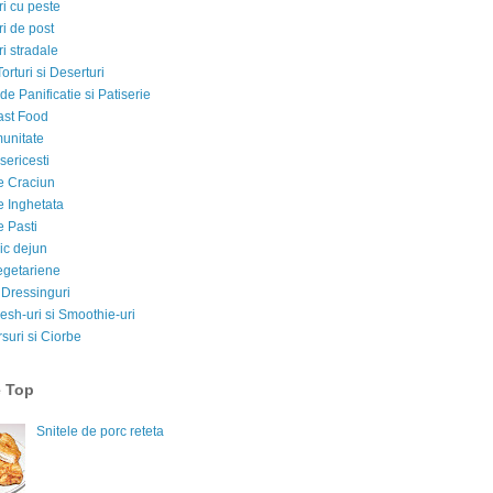
i cu peste
i de post
i stradale
Torturi si Deserturi
e Panificatie si Patiserie
ast Food
munitate
sericesti
e Craciun
e Inghetata
e Pasti
ic dejun
egetariene
 Dressinguri
esh-uri si Smoothie-uri
suri si Ciorbe
e Top
Snitele de porc reteta