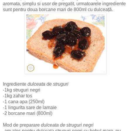
aromata, simplu si usor de pregatit, urmatoarele ingrediente
sunt pentru doua borcane mari de 800ml cu dulceață.
Ingrediente
dulceata de struguri
-1kg struguri negri
-1kg zahar tos
-1 cana apa (250ml)
-1 lingurita sare de lamaie
-2 borcane mari (800ml)
Mod de preparare
dulceata de struguri negri
-am ales pentru dulceata struguri negri cu bobul mare, nu