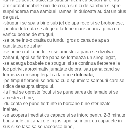
am curatat boabele nici de coaja si nici de samburi si spre
surprinderea mea samburii ramasi in dulceata au dat un plus
de gust,
-strugurii se spala bine sub jet de apa rece si se brobonesc,
-pentru dulceata se alege o farfurie mare adanca plina cu
varf cu boabe de struguri,
-se pune intr-o cratita cu fundul gros o cana de apa si
cantitatea de zahar,
-se pune cratita pe foc si se amesteca pana se dizolva
zaharul, apoi se fierbe pana se formeaza un sirop legat,
-se adauga boabele de struguri si se continua fierberea la
foc potrivit aproximativ jumatate de ora, sau pana cand se
formeaza un sirop legat ca la orice
dulceata
,
-pe timpul fierberii se aduna cu o spumiera samburii care se
ridica deasupra siropului,
-la final se opreste focul si se pune sarea de lamaie si se
amesteca bine,
-dulceata se pune fierbinte in borcane bine sterilizate
inainte,
-se acopera imediat cu capace si se intorc pentru 2-3 minute
borcanele cu capacele in jos, apoi se intorc cu capacele in
sus si se lasa sa se raceasca bine,