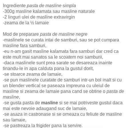
Ingrediente
pasta de masline simpla
-
300g masline kalamata sau masline naturale
-2 linguri ulei de masline extravirgin
-zeama de la ½ lamaie
Mod de preparare
pasta de masline negre
-
maslinele se curata intai de samburi, sau se pot cumpara
masline fara samburi,
-eu n-am gasit masline kalamata fara samburi dar cred ca
este mult mai sanatos sa le scoatem noi samburii,
-daca maslinele sunt prea sarate se desareaza inainte
tinandu-le in apa calduta pana la gustul dorit,
-se stoarce zeama de lamaie,
-se pun maslinele curatate de samburi intr-un bol inalt si cu
un blender vertical se paseaza impreuna cu uleiul de
masline si zeama de lamaie pana cand se obtine o
pasta de
masline
,
-se gusta pasta de
masline
si se mai potriveste gustul daca
mai este nevoie adaugand suc de lamaie,
-se asaza in castronase si se orneaza cu feliute de masline
sau lamaie,
-se pastreaza la frigider pana la servire.