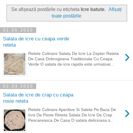
Se afișează postările cu eticheta
Icre batute
.
Afișați
toate postările
31.05.2020
Salata de icre cu ceapa verde
reteta
›
Retete Culinare Salata De Icre La Zepter Reteta
De Casa Dobrogeana Traditionala Cu Ceapa
Verde O salata de icre rapida este urmatoar...
02.03.2020
Salata de icre de crap cu ceapa
rosie reteta
›
Retete Culinare Aperitive Si Salete Pe Baza De
Icre De Peste Reteta Salata De Icre De Crap
Pescareasca De Casa O salata delicioasa s...