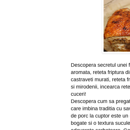
Descopera secretul unei fr
aromata, reteta friptura di
castraveti murati, reteta f
si mirodenii, incearca ret
cuceri!
Descopera cum sa pregates
care imbina traditia cu s
de porc la cuptor este un
bogate si o textura sucul