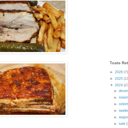
Toate Ret
►
2026
(7)
►
2025
(1
▼
2024
(2
►
dece
►
noie
►
octo
►
sept
►
augu
►
iulie
(