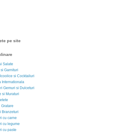
ete pe site
linare
si Salate
 si Garnituri
lcoolice si Cocktailuri
 Internationala
i Gemuri si Dulceturi
 si Muraturi
etete
si Gratare
i Branzeturi
i cu carne
i cu legume
i cu paste