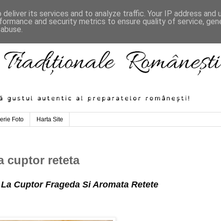
deliver its services and to analyze traffic. Your IP address and
formance and security metrics to ensure quality of service, ge
 abuse.
erie Foto
Harta Site
a cuptor reteta
c La Cuptor Frageda Si Aromata Retete