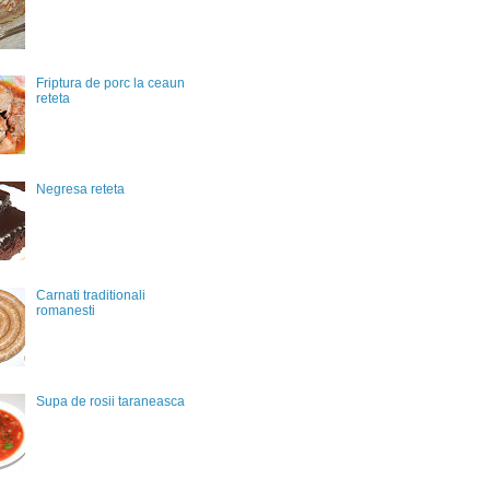
Friptura de porc la ceaun
reteta
Negresa reteta
Carnati traditionali
romanesti
Supa de rosii taraneasca