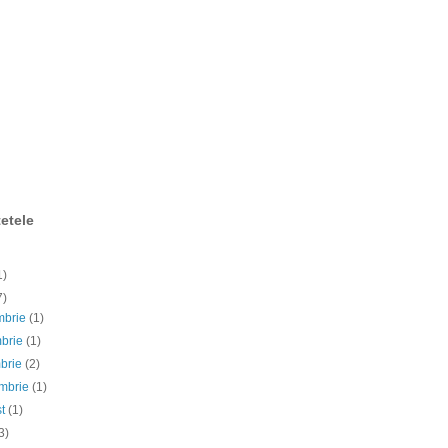
etele
1)
7)
mbrie
(1)
mbrie
(1)
mbrie
(2)
embrie
(1)
st
(1)
3)