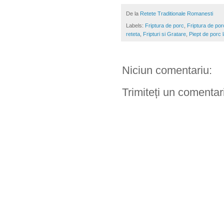
De la
Retete Traditionale Romanesti
Labels:
Friptura de porc
,
Friptura de por
reteta
,
Fripturi si Gratare
,
Piept de porc 
Niciun comentariu:
Trimiteți un comentar