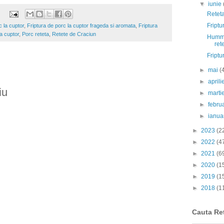
▼
iunie
Reteta
Friptu
c la cuptor
,
Friptura de porc la cuptor frageda si aromata
,
Friptura
la cuptor
,
Porc reteta
,
Retete de Craciun
Hummus
ret
Friptu
►
mai
(
►
april
iu
►
marti
►
febru
►
ianua
►
2023
(2
►
2022
(4
►
2021
(6
►
2020
(1
►
2019
(1
►
2018
(1
Cauta Re