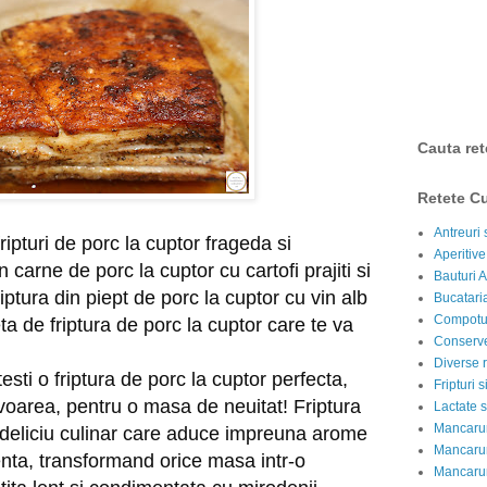
Cauta ret
Retete Cu
Antreuri 
ipturi de porc la cuptor frageda si
Aperitive
n carne de porc la cuptor cu cartofi prajiti si
Bauturi A
riptura din piept de porc la cuptor cu vin alb
Bucataria
Compotur
eta de friptura de porc la cuptor care te va
Conserve
Diverse r
ti o friptura de porc la cuptor perfecta,
Fripturi 
avoarea, pentru o masa de neuitat! Friptura
Lactate s
Mancarur
 deliciu culinar care aduce impreuna arome
Mancarur
enta, transformand orice masa intr-o
Mancarur