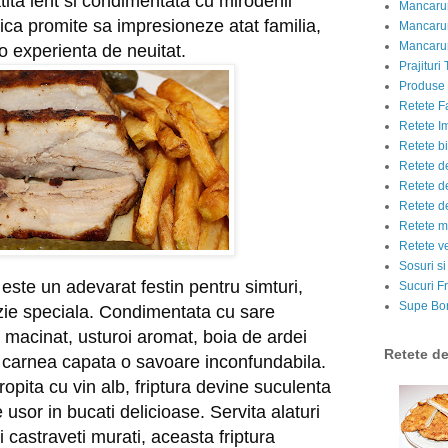
ita lent si condimentata cu mirodenii
Mancarur
ica promite sa impresioneze atat familia,
Mancarur
Mancarur
e o experienta de neuitat.
Prajituri 
Produse d
Retete F
Retete I
Retete bi
Retete d
Retete d
Retete d
Retete m
Retete v
Sosuri si
 este un adevarat festin pentru simturi,
Sucuri Fr
Supe Bor
zie speciala. Condimentata cu sare
 macinat, usturoi aromat, boia de ardei
Retete d
 carnea capata o savoare inconfundabila.
tropita cu vin alb, friptura devine suculenta
usor in bucati delicioase. Servita alaturi
si castraveti murati, aceasta friptura