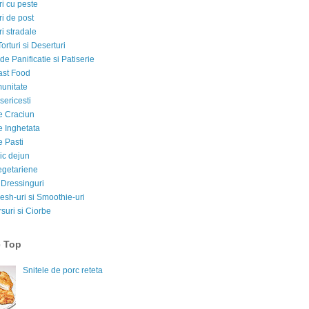
i cu peste
i de post
i stradale
Torturi si Deserturi
e Panificatie si Patiserie
ast Food
munitate
sericesti
e Craciun
e Inghetata
e Pasti
ic dejun
egetariene
 Dressinguri
esh-uri si Smoothie-uri
suri si Ciorbe
e Top
Snitele de porc reteta