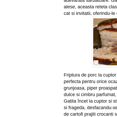
adevarata sarbatoare. Gat
alese, aceasta reteta clas
cat si invitatii, oferindu-l
Friptura de porc la cuptor
perfecta pentru orice oca
grunjoasa, piper proaspat
dulce si cimbru parfumat,
Gatita încet la cuptor si s
si frageda, desfacandu-se 
de cartofi prajiti crocanti 