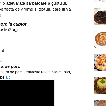
r-o adevarata sarbatoare a gustului.
rfecta de arome si texturi, care iti va
!
porc la cuptor
aste (2 kg)
nat
ce
ura de porc
ptura de porc urmareste reteta pas cu pas,
ube
aici
,