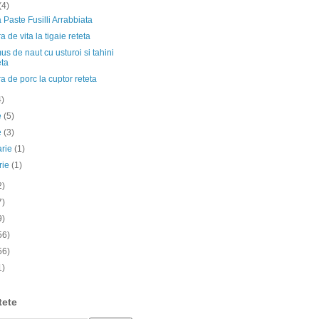
(4)
 Paste Fusilli Arrabbiata
ra de vita la tigaie reteta
 de naut cu usturoi si tahini
eta
ra de porc la cuptor reteta
4)
ie
(5)
e
(3)
arie
(1)
rie
(1)
2)
7)
9)
56)
56)
1)
tete