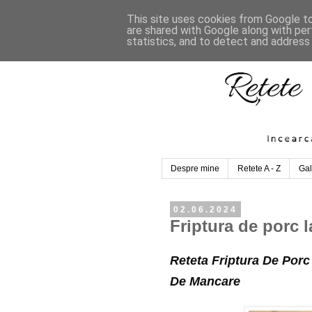
This site uses cookies from Google to 
are shared with Google along with per
statistics, and to detect and address
Despre mine
Retete A - Z
Gal
02.06.2024
Friptura de porc l
Reteta Friptura De Por
De Mancare