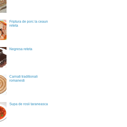
Friptura de porc la ceaun
reteta
Negresa reteta
Carnati traditionali
romanesti
Supa de rosii taraneasca