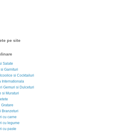
ete pe site
linare
si Salate
 si Garnituri
lcoolice si Cocktailuri
 Internationala
i Gemuri si Dulceturi
 si Muraturi
etete
si Gratare
i Branzeturi
i cu carne
i cu legume
i cu paste