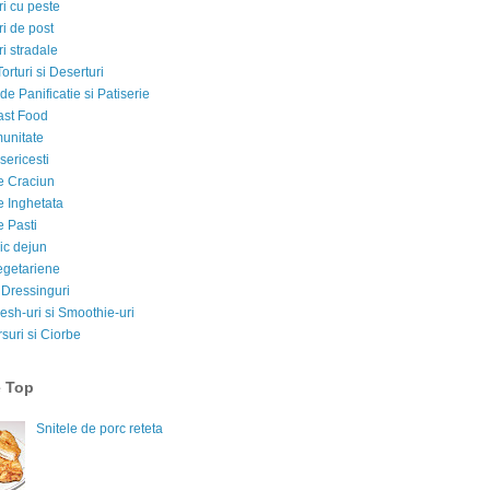
i cu peste
i de post
i stradale
Torturi si Deserturi
e Panificatie si Patiserie
ast Food
munitate
sericesti
e Craciun
e Inghetata
e Pasti
ic dejun
egetariene
 Dressinguri
esh-uri si Smoothie-uri
suri si Ciorbe
e Top
Snitele de porc reteta