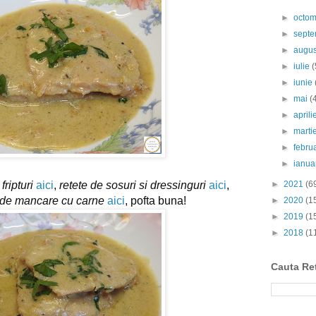
►
octo
►
sept
►
augu
►
iulie
(
►
iunie
►
mai
(
►
april
►
marti
►
febru
►
ianua
fripturi
aici
, 
retete de sosuri si dressinguri
aici
, 
►
2021
(6
 de mancare cu carne
aici
, pofta buna!
►
2020
(1
►
2019
(1
►
2018
(1
Cauta Re