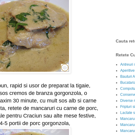
Cauta ret
Retete Cu
Antreuri 
Aperitive
Bauturi A
Bucataria
, rapid si usor de preparat la tigaie, 
Compotur
 sos cremos de branza gorgonzola, o 
Conserve
xim 30 minute, cu mult sos alb si carne 
Diverse r
Fripturi 
ta, retete de mancaruri cu carne de porc, 
Lactate s
ale pentru Craciun sau alte mese festive, 
Mancarur
4-5 portii de porc gorgonzola,
Mancarur
Mancarur