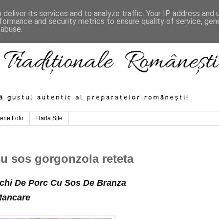
deliver its services and to analyze traffic. Your IP address and
formance and security metrics to ensure quality of service, ge
 abuse.
erie Foto
Harta Site
cu sos gorgonzola reteta
schi De Porc Cu Sos De Branza 
Mancare