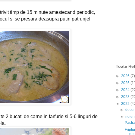
otrivit timp de 15 minute amestecand periodic,
ocul si se presara deasupra putin patrunjel 
Toate Ret
►
2026
(7)
►
2025
(1
►
2024
(2
►
2023
(2
▼
2022
(4
►
dece
e 2 bucati de carne in farfurie si 5-6 linguri de 
▼
noie
la.
Pastr
Friptu
ret