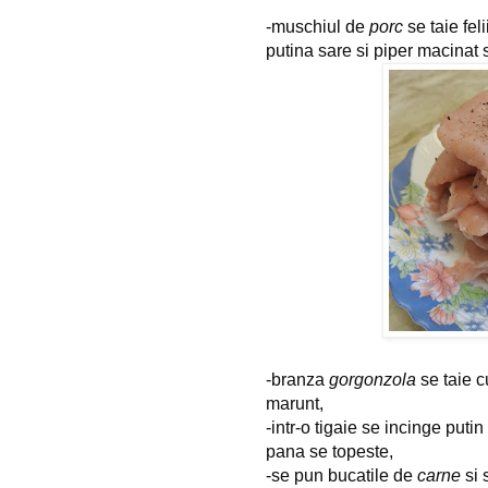
-muschiul de 
porc
 se taie fel
putina sare si piper macinat 
-branza 
gorgonzola
 se taie c
marunt,
-intr-o tigaie se incinge puti
pana se topeste,
-se pun bucatile de 
carne
 si