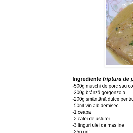
Ingrediente 
friptura de
-500g muschi de porc sau cot
-200g brânză gorgonzola
-200g smântână dulce pentru
-50ml vin alb demisec
-1 ceapa
-3 catei de usturoi
-3 linguri ulei de masline
-25g unt