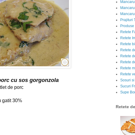
Mancarur
Mancarur
Mancarur
Prajituri 
Produse d
Retete F
Retete I
Retete bi
Retete d
Retete d
Retete d
Retete m
Retete v
 porc cu sos gorgonzola
Sosuri si
Sucuri Fr
let de porc
Supe Bor
 gatit 30%
Retete d