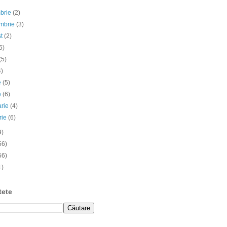
mbrie
(2)
embrie
(3)
st
(2)
5)
(5)
4)
ie
(5)
e
(6)
arie
(4)
rie
(6)
9)
56)
56)
1)
tete