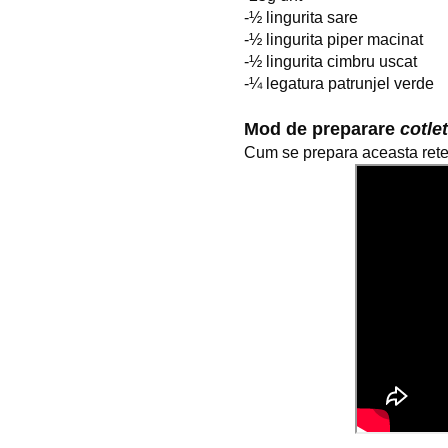
-
½
 lingurita sare
-
½
 lingurita piper macinat
-
½
 lingurita cimbru uscat
-
¼
 legatura patrunjel verde
Mod de preparare 
cotle
Cum se prepara aceasta retet