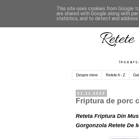
This site uses cookies from Google to 
are shared with Google along with per
statistics, and to detect and address
Despre mine
Retete A - Z
Gal
01.11.2022
Friptura de porc 
Reteta Friptura Din Mu
Gorgonzola Retete De 