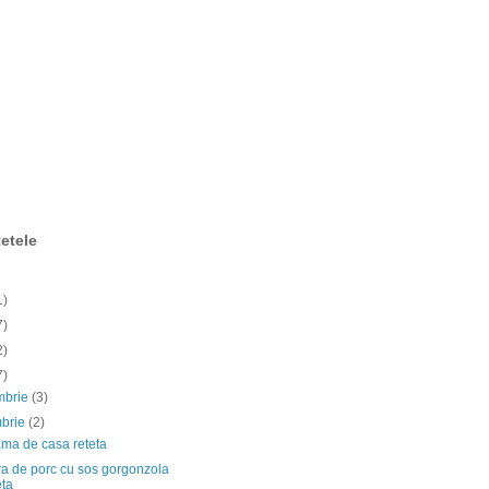
etele
1)
7)
2)
7)
mbrie
(3)
mbrie
(2)
ama de casa reteta
ra de porc cu sos gorgonzola
eta