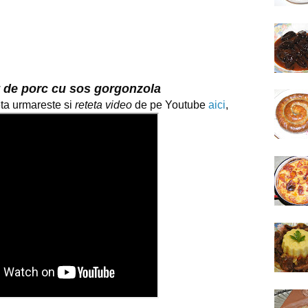
t de porc cu sos gorgonzola
a urmareste si 
reteta video
 de pe Youtube 
aici
,