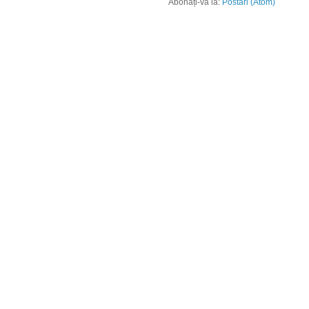
Abonați-vă la:
Postări (Atom)