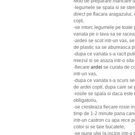
Mod de preparare
mancare de
-legumele se spala si se ste
direct pe flacara aragazului, 
copt,
-se intorc legumele pe toate
vanata pe o tava sa se racea
-ardeii se scot intr-un vas, 
de plastic sa se abureasca p
-dupa ce vanata s-a racit put
miezul si se asaza intr-o sita 
-fiecare
ardei
se curata de coa
intr-un vas,
-dupa ce vanata s-a scurs se d
de
ardei copti
, dupa care se
-rosile se spala si daca este
obligatoriu,
-se cresteaza fiecare
rosie
in
timp de 1-2 minute pana can
intr-un castron cu apa rece pe
cotor si se taie bucatele,
-se pune ulei la incins intr-o