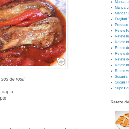
Mancarur
Mancarur
Mancarur
Prajituri 
Produse d
Retete F
Retete I
Retete bi
Retete d
Retete d
Retete d
Retete m
Retete v
Sosuri si
 sos de rosii
Sucuri Fr
Supe Bor
coapta
apte
Retete d