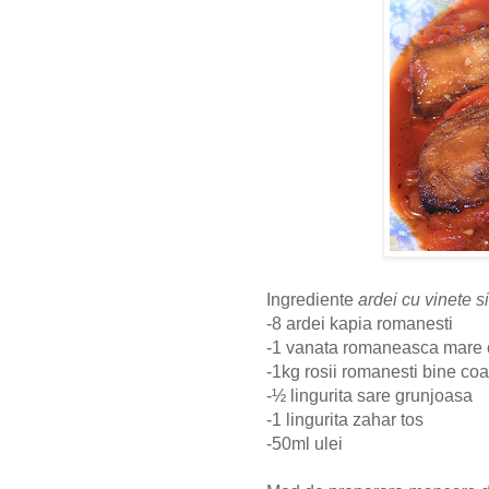
Ingrediente
ardei cu vinete si
-8 ardei kapia romanesti
-1 vanata romaneasca mare 
-1kg rosii romanesti bine co
-½ lingurita sare grunjoasa
-1 lingurita zahar tos
-50ml ulei