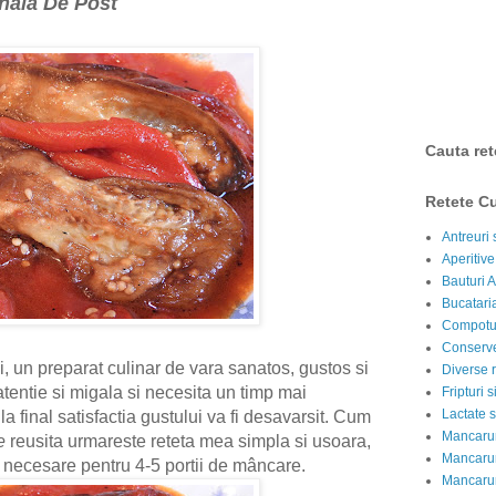
nala De Post
Cauta ret
Retete Cu
Antreuri 
Aperitive
Bauturi A
Bucataria
Compotur
Conserve
i, un preparat culinar de vara sanatos, gustos si
Diverse r
atentie si migala si necesita un timp mai
Fripturi 
Lactate s
a final satisfactia gustului va fi desavarsit. Cum
Mancarur
e
reusita urmareste reteta mea simpla si usoara,
Mancarur
 necesare pentru 4-5 portii de mâncare.
Mancarur