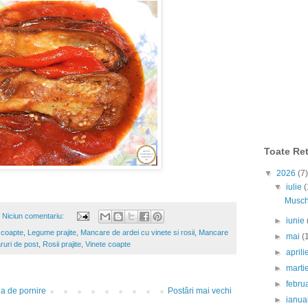
Toate Ret
▼
2026
(7)
▼
iulie
(
Muschi
Niciun comentariu:
►
iunie
coapte
,
Legume prajite
,
Mancare de ardei cu vinete si rosii
,
Mancare
►
mai
(
uri de post
,
Rosii prajite
,
Vinete coapte
►
april
►
marti
►
febru
a de pornire
Postări mai vechi
►
ianua