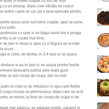
 ardei si vinete coapte cu sos de rosii
rg cu un prosop, dupa care vânăta se coace
iar ardeii capia se coc pe o tava speciala pentru
 partile pana cand sunt bine coapte, apoi se pune
sca putin,
se pudreaza cu sare si se baga vasul intr-o punga
entru a se curata mai bine,
in se taie in doua si apoi cu o lingura se scoate
la scurs,
ja si cotor, se desfac in 3-4 fasii si se asaza
esface si ea in fasii si se asaza printre fasiile
 presara deasupra putina sare dupa gust,
 timp se pot curata de coaja, dar nu este
 patru la cotor si se introduce in apa care fierbe
d coaja incepe sa plesneasca, dupa care se scot
ntru un minut, la final se curata de coaja si de
 tigaie mai adanca, se adauga rosiile, zaharul si