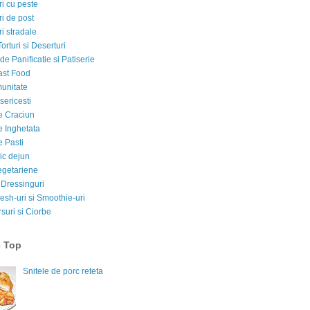
i cu peste
i de post
i stradale
Torturi si Deserturi
e Panificatie si Patiserie
ast Food
munitate
sericesti
e Craciun
e Inghetata
e Pasti
ic dejun
egetariene
 Dressinguri
esh-uri si Smoothie-uri
suri si Ciorbe
e Top
Snitele de porc reteta