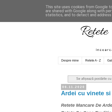
This site uses cookies from Google to 
are shared with Google along with per
statistics, and to detect and address
Despre mine
Retete A - Z
Gal
Se afișează postările cu
06.11.2020
Ardei cu vinete si
Retete Mancare De Arde