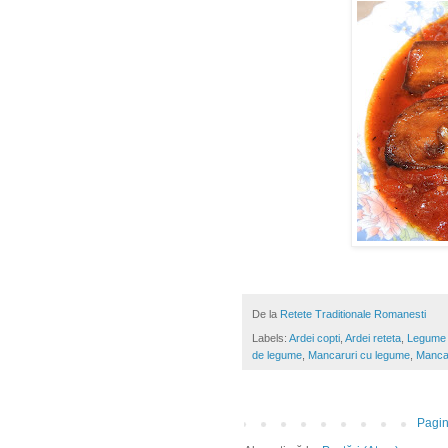
De la
Retete Traditionale Romanesti
Labels:
Ardei copti
,
Ardei reteta
,
Legume 
de legume
,
Mancaruri cu legume
,
Mancar
Pagin