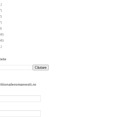
1)
7)
2)
7)
9)
56)
56)
1)
tete
ditionaleromanesti.ro