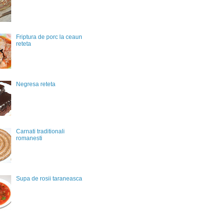
Friptura de porc la ceaun
reteta
Negresa reteta
Carnati traditionali
romanesti
Supa de rosii taraneasca