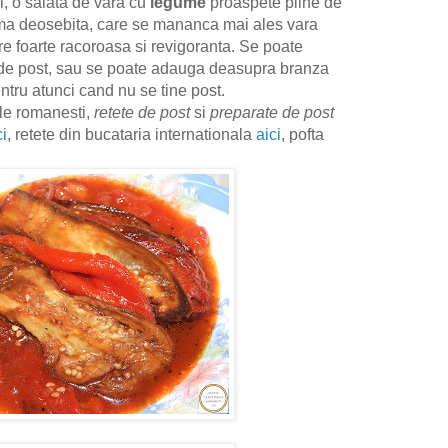
ii, o salata de vara cu
legume
proaspete pline de
oma deosebita, care se mananca mai ales vara
re foarte racoroasa si revigoranta. Se poate
de post, sau se poate adauga deasupra branza
ntru atunci cand nu se tine post.
ale romanesti,
retete de post
si
preparate de post
ci
, retete din bucataria internationala
aici
, pofta