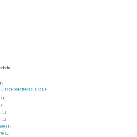
etele
1)
ulet de porc fraged la tigaie
(1)
1)
ie
(1)
e
(1)
arie
(1)
rie
(1)