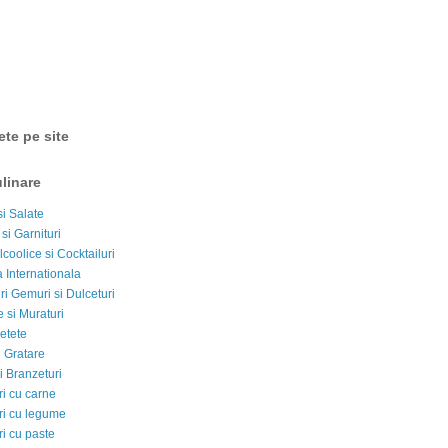
ete pe site
linare
si Salate
 si Garnituri
lcoolice si Cocktailuri
 Internationala
i Gemuri si Dulceturi
 si Muraturi
etete
si Gratare
i Branzeturi
i cu carne
i cu legume
i cu paste