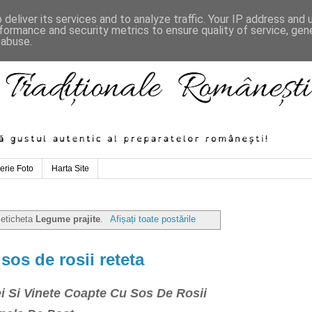
deliver its services and to analyze traffic. Your IP address and
formance and security metrics to ensure quality of service, ge
 abuse.
erie Foto
Harta Site
 eticheta
Legume prajite
.
Afișați toate postările
 sos de rosii reteta
i Si Vinete Coapte Cu Sos De Rosii