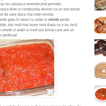
u sa se caleasca amestecand periodic,
teasca bine si compozitia devine ca un sos tomat
tul de sare daca mai este nevoie,
este gata in vasul cu ardei si
vinete
peste
lde, dar mult mai bune sunt dupa ce s-au racit,
de
vinete si ardei
si mult sos tomat care are un
e perfecta!