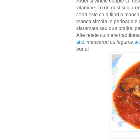
Ardei si vinete coapte cu ros
vitamine, cu un gust si o ar
cand este cald fiind o manca
manca simpla in perioadele 
sfaramata sau oua prajite, pe
Alte retete culinare tradition
aici
,
mancaruri cu legume
ai
buna!