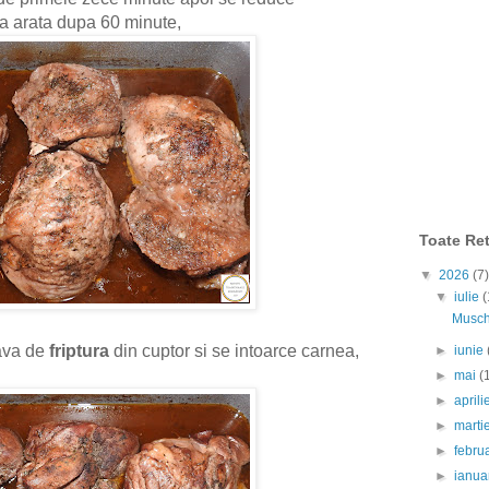
a arata dupa 60 minute,
Toate Ret
▼
2026
(7)
▼
iulie
(
Muschi
tava de
friptura
din cuptor si se intoarce carnea,
►
iunie
►
mai
(
►
april
►
marti
►
febru
►
ianua