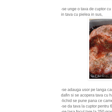
-se unge o tava de cuptor cu 
in tava cu pielea in sus,
-se adauga usor pe langa car
dafin si se acopera tava cu h
-lichid se pune pana ce carn
-se da tava la cuptor pentru 
-se lasa focul tare la 250 g