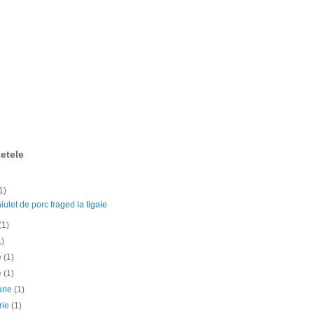
etele
1)
ulet de porc fraged la tigaie
(1)
1)
ie
(1)
e
(1)
arie
(1)
rie
(1)