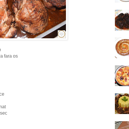
n
a fara os
lce
nat
isec