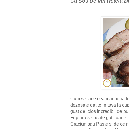
Cu Sos De Vin Reteta D
Cum se face cea mai buna fri
dezosate gatite in tava la cu
gust delicios incredibil de b
Friptura se poate gati foarte
Craciun sau Paște si de ce nu