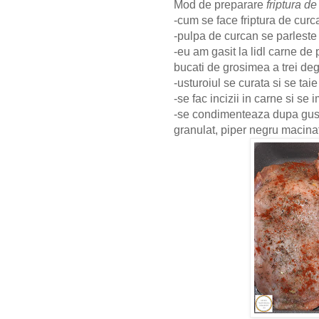
Mod de preparare
friptura de
-cum se face friptura de cur
-pulpa de curcan se parleste 
-eu am gasit la lidl carne de
bucati de grosimea a trei deg
-usturoiul se curata si se taie 
-se fac incizii in carne si se
-se condimenteaza dupa gust 
granulat, piper negru macinat