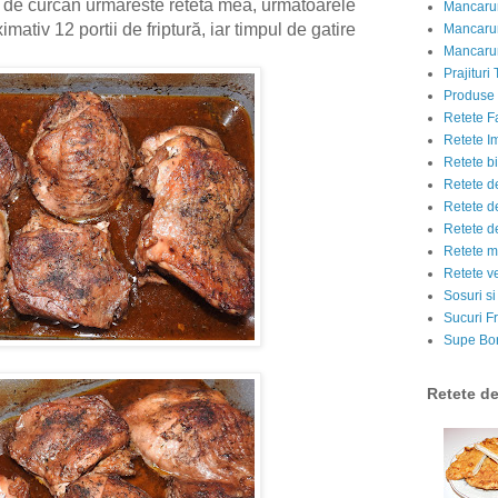
a de curcan urmareste reteta mea, urmatoarele
Mancarur
mativ 12 portii de friptură, iar timpul de gatire
Mancarur
Mancarur
Prajituri 
Produse d
Retete F
Retete I
Retete bi
Retete d
Retete d
Retete d
Retete m
Retete v
Sosuri si
Sucuri Fr
Supe Bor
Retete d