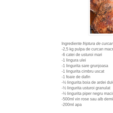
Ingrediente
friptura de curca
-2,5 kg pulpa de curcan macr
-6 catei de usturoi mari
-1 lingura ulei
-1 lingurita sare grunjoasa
-1 lingurita cimbru uscat
-1 foaie de dafin
-½ lingurita boia de ardei du
-½ lingurita usturoi granulat
-½ lingurita piper negru maci
-500ml vin rose sau alb dem
-200ml apa