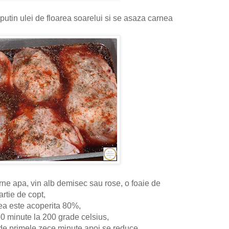
putin ulei de floarea soarelui si se asaza carnea
ne apa, vin alb demisec sau rose, o foaie de
artie de copt,
ea este acoperita 80%,
60 minute la 200 grade celsius,
rade primele zece minute apoi se reduce