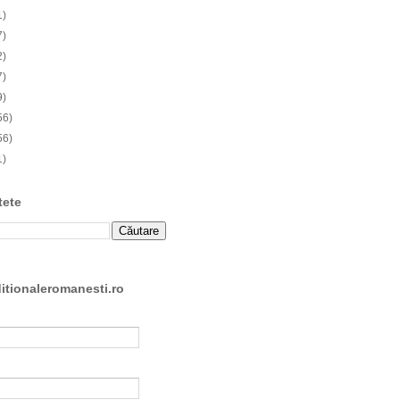
1)
7)
2)
7)
9)
56)
56)
1)
tete
ditionaleromanesti.ro