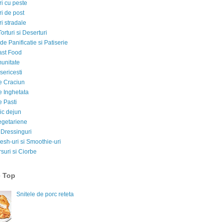
i cu peste
i de post
i stradale
Torturi si Deserturi
e Panificatie si Patiserie
ast Food
munitate
sericesti
e Craciun
e Inghetata
e Pasti
ic dejun
egetariene
 Dressinguri
esh-uri si Smoothie-uri
suri si Ciorbe
e Top
Snitele de porc reteta