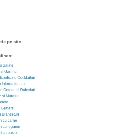
ete pe site
linare
si Salate
 si Garnituri
lcoolice si Cocktailuri
 Internationala
i Gemuri si Dulceturi
 si Muraturi
etete
si Gratare
i Branzeturi
i cu carne
i cu legume
i cu paste