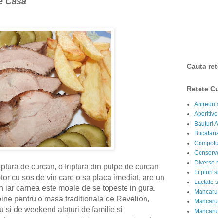
e Casa
Cauta ret
Retete Cu
Antreuri 
Aperitive
Bauturi A
Bucataria
Compotur
Conserve
Diverse r
ptura de curcan, o friptura din pulpe de curcan
Fripturi 
ptor cu sos de vin care o sa placa imediat, are un
Lactate s
un iar carnea este moale de se topeste in gura.
Mancarur
 bine pentru o masa traditionala de Revelion,
Mancarur
 si de weekend alaturi de familie si
Mancarur