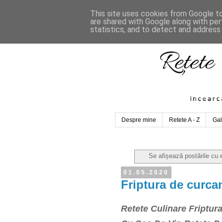
This site uses cookies from Google to 
are shared with Google along with per
statistics, and to detect and address
Despre mine
Retete A - Z
Gal
Se afișează postările cu 
01.05.2020
Friptura de curcan
Retete Culinare Friptur