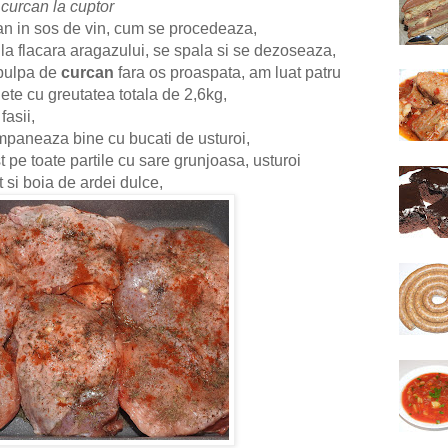
 curcan la cuptor
can in sos de vin, cum se procedeaza,
la flacara aragazului, se spala si se dezoseaza,
 pulpa de
curcan
fara os proaspata, am luat patru
ete cu greutatea totala de 2,6kg,
fasii,
 impaneaza bine cu bucati de usturoi,
pe toate partile cu sare grunjoasa, usturoi
 si boia de ardei dulce,