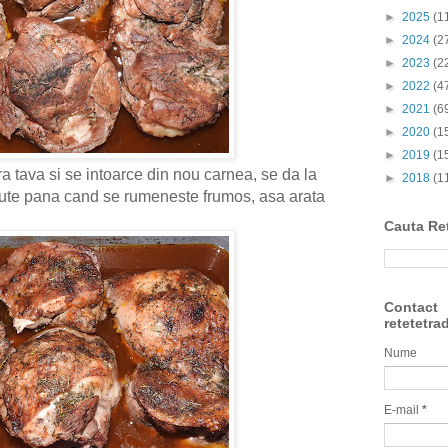
►
2025
(1
►
2024
(2
►
2023
(2
►
2022
(4
►
2021
(6
►
2020
(1
►
2019
(1
 tava si se intoarce din nou carnea,
se da la
►
2018
(1
nute pana cand se rumeneste frumos, asa arata
Cauta Re
Contact
retetetra
Nume
E-mail
*