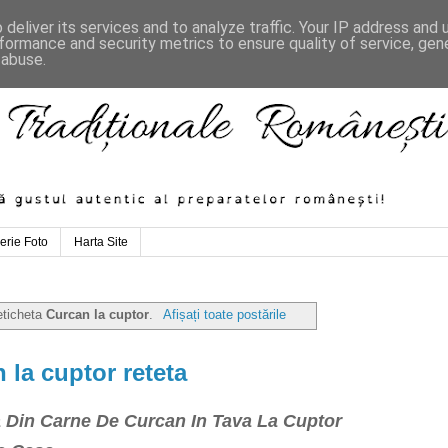
deliver its services and to analyze traffic. Your IP address and
formance and security metrics to ensure quality of service, ge
 abuse.
erie Foto
Harta Site
eticheta
Curcan la cuptor
.
Afișați toate postările
 la cuptor reteta
a Din Carne De Curcan In Tava La Cuptor