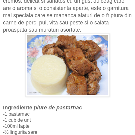
cremos, delicat si sanatos cu un gust dulceag care
are o aroma si o consistenta aparte, este o garnitura
mai speciala care se mananca alaturi de o friptura din
carne de porc, pui, vita sau peste si o salata
proaspata sau muraturi asortate.
Ingrediente
piure de pastarnac
-1 pastarnac
-1 cub de unt
-100ml lapte
-½ lingurita sare