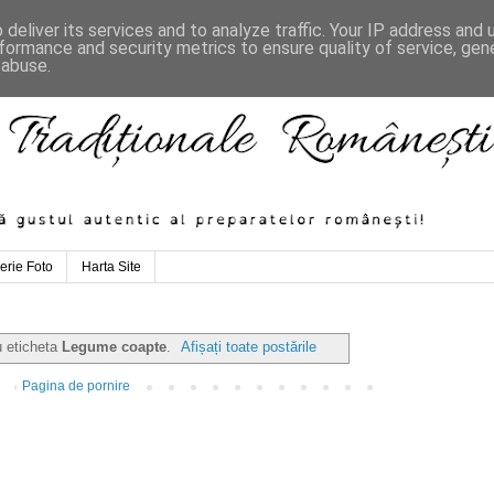
deliver its services and to analyze traffic. Your IP address and
formance and security metrics to ensure quality of service, ge
 abuse.
erie Foto
Harta Site
u eticheta
Legume coapte
.
Afișați toate postările
Pagina de pornire