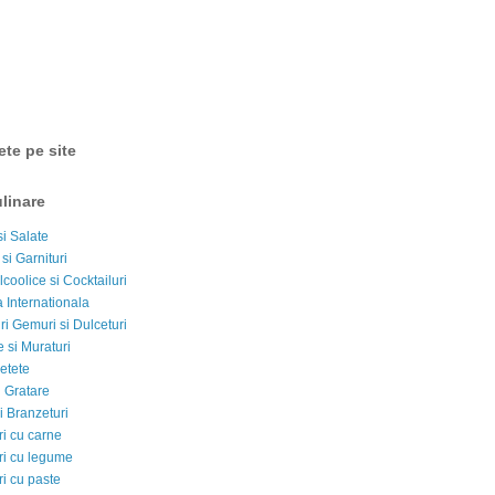
ete pe site
linare
si Salate
 si Garnituri
lcoolice si Cocktailuri
 Internationala
i Gemuri si Dulceturi
 si Muraturi
etete
si Gratare
i Branzeturi
i cu carne
i cu legume
i cu paste