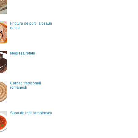
Friptura de porc la ceaun
reteta
Negresa reteta
Carnati traditionali
romanesti
Supa de rosii taraneasca