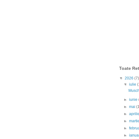
Toate Ret
▼
2026
(7)
▼
iulie
(
Muschi
►
iunie
►
mai
(
►
april
►
marti
►
febru
►
ianua