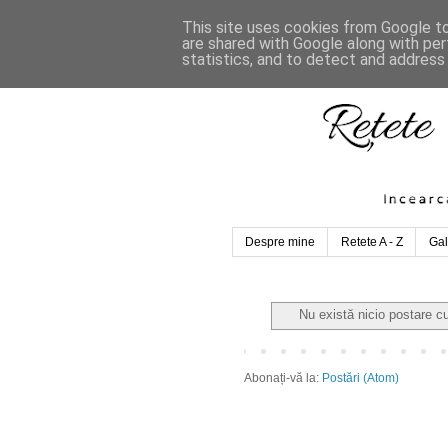
This site uses cookies from Google to 
are shared with Google along with per
statistics, and to detect and address
Despre mine
Retete A - Z
Gal
Nu există nicio postare c
Abonați-vă la:
Postări (Atom)