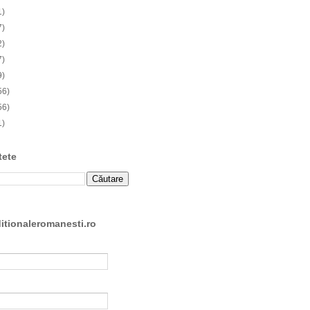
1)
7)
2)
7)
9)
56)
56)
1)
tete
ditionaleromanesti.ro