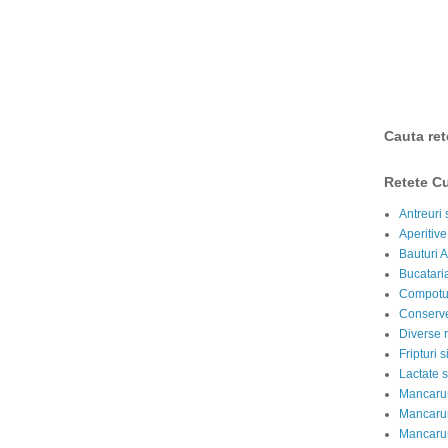
Cauta ret
Retete Cu
Antreuri 
Aperitive
Bauturi A
Bucataria
Compotur
Conserve
Diverse r
Fripturi 
Lactate s
Mancarur
Mancarur
Mancarur