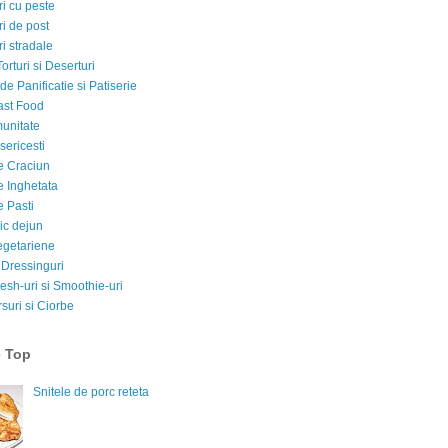
i cu peste
i de post
i stradale
Torturi si Deserturi
e Panificatie si Patiserie
ast Food
munitate
sericesti
e Craciun
e Inghetata
e Pasti
ic dejun
egetariene
 Dressinguri
esh-uri si Smoothie-uri
suri si Ciorbe
e Top
Snitele de porc reteta