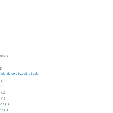
etele
1)
ulet de porc fraged la tigaie
(1)
1)
ie
(1)
e
(1)
arie
(1)
rie
(1)