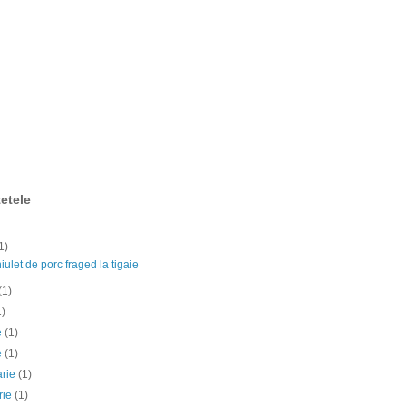
etele
1)
ulet de porc fraged la tigaie
(1)
1)
ie
(1)
e
(1)
arie
(1)
rie
(1)