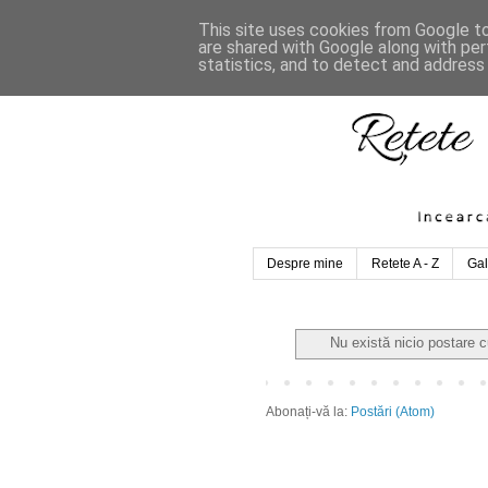
This site uses cookies from Google to 
are shared with Google along with per
statistics, and to detect and address
Despre mine
Retete A - Z
Gal
Nu există nicio postare 
Abonați-vă la:
Postări (Atom)