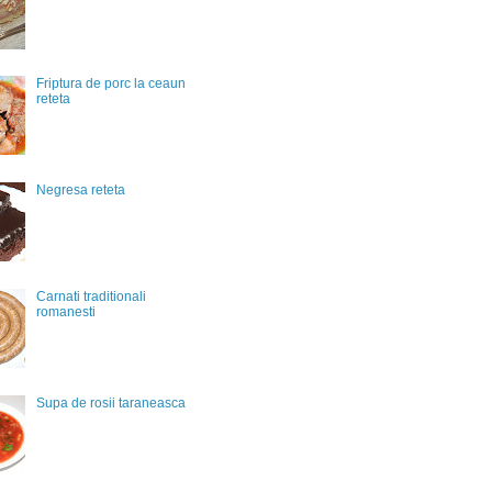
Friptura de porc la ceaun
reteta
Negresa reteta
Carnati traditionali
romanesti
Supa de rosii taraneasca