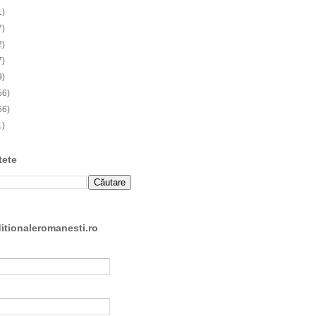
1)
7)
2)
7)
9)
56)
56)
1)
tete
ditionaleromanesti.ro