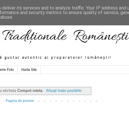
deliver its services and to analyze traffic. Your IP address and
formance and security metrics to ensure quality of service, ge
 abuse.
erie Foto
Harta Site
cu eticheta
Compot reteta
.
Afișați toate postările
Pagina de pornire