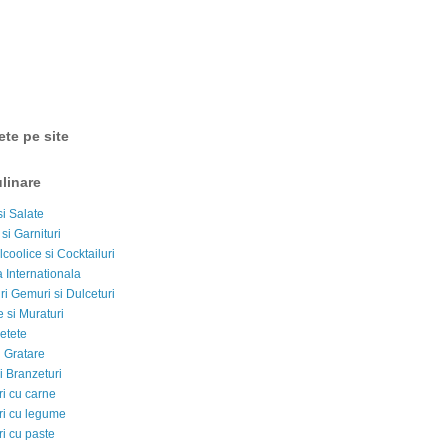
ete pe site
linare
si Salate
 si Garnituri
lcoolice si Cocktailuri
 Internationala
i Gemuri si Dulceturi
 si Muraturi
etete
si Gratare
i Branzeturi
i cu carne
i cu legume
i cu paste