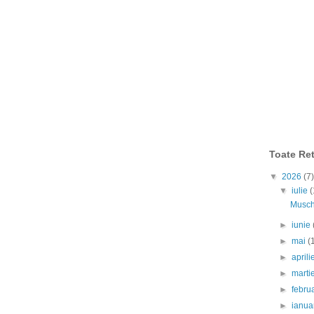
Toate Ret
▼
2026
(7)
▼
iulie
(
Muschi
►
iunie
►
mai
(
►
april
►
marti
►
febru
►
ianua