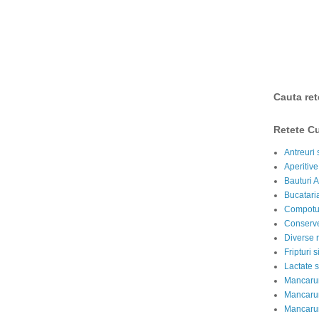
Cauta ret
Retete Cu
Antreuri 
Aperitive
Bauturi A
Bucataria
Compotur
Conserve
Diverse r
Fripturi 
Lactate s
Mancarur
Mancarur
Mancarur