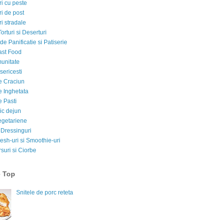
i cu peste
i de post
i stradale
Torturi si Deserturi
e Panificatie si Patiserie
ast Food
munitate
sericesti
e Craciun
e Inghetata
e Pasti
ic dejun
egetariene
 Dressinguri
esh-uri si Smoothie-uri
suri si Ciorbe
e Top
Snitele de porc reteta