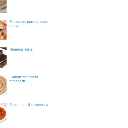
Friptura de porc la ceaun
reteta
Negresa reteta
Carnati traditionali
romanesti
Supa de rosii taraneasca