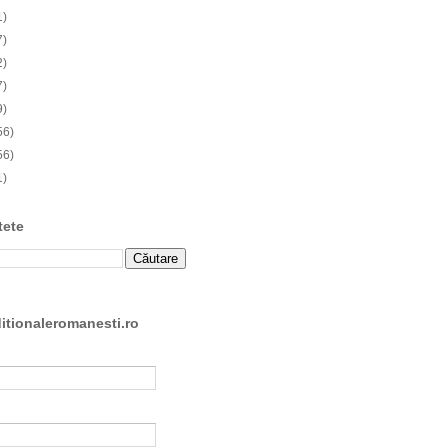
1)
7)
2)
7)
9)
56)
56)
1)
tete
ditionaleromanesti.ro