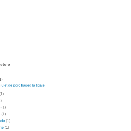
etele
1)
ulet de porc fraged la tigaie
(1)
1)
ie
(1)
e
(1)
arie
(1)
rie
(1)