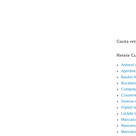
Cauta ret
Retete Cu
Antreuri 
Aperitive
Bauturi A
Bucataria
Compotur
Conserve
Diverse r
Fripturi 
Lactate s
Mancarur
Mancarur
Mancarur