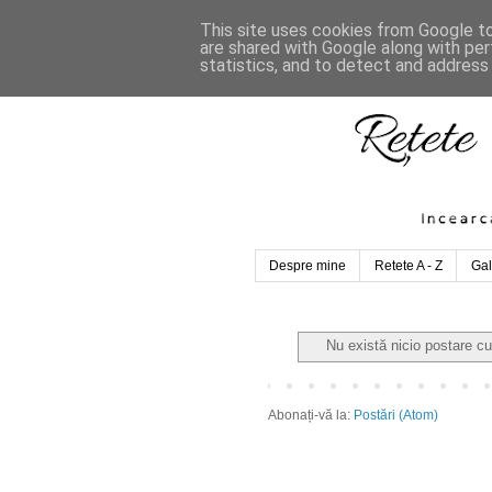
This site uses cookies from Google to 
are shared with Google along with per
statistics, and to detect and address
Despre mine
Retete A - Z
Gal
Nu există nicio postare c
Abonați-vă la:
Postări (Atom)