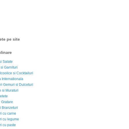
ete pe site
linare
si Salate
 si Garnituri
lcoolice si Cocktailuri
 Internationala
i Gemuri si Dulceturi
 si Muraturi
etete
si Gratare
i Branzeturi
i cu carne
i cu legume
i cu paste