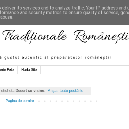
deliver its services and to analyze traffic. Your IP address and
formance and security metrics to ensure quality of service, ge
 abuse.
erie Foto
Harta Site
u eticheta
Desert cu visine
.
Afișați toate postările
Pagina de pornire