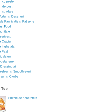
i cu peste
i de post
i stradale
Torturi si Deserturi
e Panificatie si Patiserie
ast Food
munitate
sericesti
e Craciun
e Inghetata
e Pasti
ic dejun
egetariene
 Dressinguri
esh-uri si Smoothie-uri
suri si Ciorbe
e Top
Snitele de porc reteta