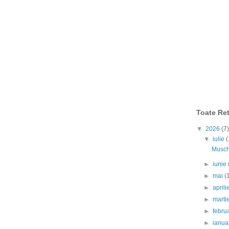
Toate Ret
▼
2026
(7)
▼
iulie
(
Muschi
►
iunie
►
mai
(
►
april
►
marti
►
febru
►
ianua